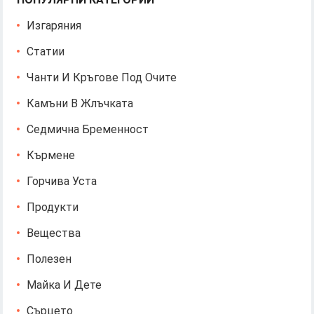
Изгаряния
Статии
Чанти И Кръгове Под Очите
Камъни В Жлъчката
Седмична Бременност
Кърмене
Горчива Уста
Продукти
Вещества
Полезен
Майка И Дете
Сърцето