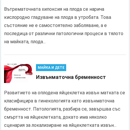
Вътрематочната хипоксия на плода се нарича
кислородно гладуване на плода в утробата. Това
състояние не е самостоятелно заболяване, а е
последица от различни патологични процеси в тялото
на майката, плода...
МАЙКА И ДЕТЕ
Извънматочна бременност
Развитието на оплодена яйцеклетка извън матката се
класифицира в гинекологията като извънматочна
бременност. Патологията, разбира се, завършва със
смъртта на яйцеклетката, докато има няколко
сценария за локализиране на яйцеклетката извън...