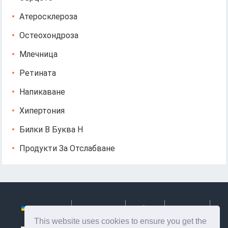
Атеросклероза
Остеохондроза
Млечница
Ретината
Напикаване
Хипертония
Билки В Буква Н
Продукти За Отслабване
Українська
Български
Česky
Hrvatski
This website uses cookies to ensure you get the