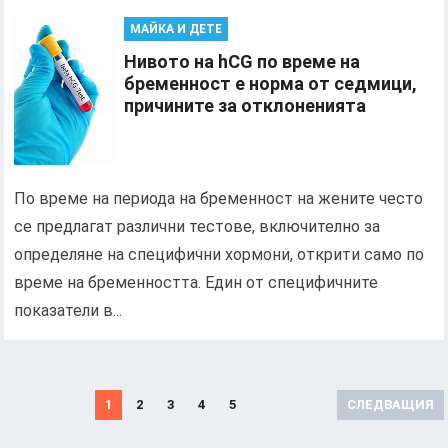
МАЙКА И ДЕТЕ
Нивото на hCG по време на
бременност е норма от седмици,
причините за отклоненията
По време на периода на бременност на жените често
се предлагат различни тестове, включително за
определяне на специфични хормони, открити само по
време на бременността. Един от специфичните
показатели в...
Н
1
2
3
4
5
СЛЕДВАЩИЯ
а