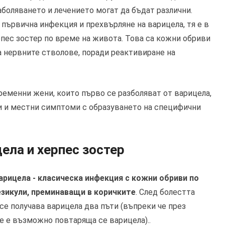
аболяването и лечението могат да бъдат различни.
д първична инфекция и прехвърляне на варицела, тя е в
рпес зостер по време на живота. Това са кожни обриви
а нервните стволове, поради реактивиране на
ременни жени, които първо се разболяват от варицела,
и и местни симптоми с образуването на специфични
ела и херпес зостер
варицела - класическа инфекция с кожни обриви по
везикули, преминаващи в коричките
. След болестта
се получава варицела два пъти (въпреки че през
е е възможно повтаряща се варицела)..