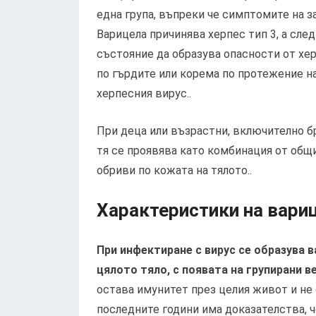
една група, въпреки че симптомите на з
Варицела причинява херпес тип 3, а сле
състояние да образува опасности от хе
по гърдите или корема по протежение н
херпесния вирус..
При деца или възрастни, включително б
тя се проявява като комбинация от общ
обриви по кожата на тялото..
Характеристики на вариц
При инфектиране с вирус се образува 
цялото тяло, с появата на групирани 
остава имунитет през целия живот и не 
последните години има доказателства, ч