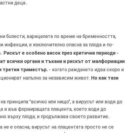
астни деца..
и болести, варицелата по време на бременността,
и инфекции, е изключително опасна за плода и по-
..
Рискът е особено висок през критични периоди -
ат всички органи и тъкани и рискът от малформации
 и третия триместър.
- когато раждането идва скоро и
кционират напълно за независим живот.
Но как тази
а принципа "всичко или нищо", а вирусът или води до
а и във формиращата плацента, което води до
чно върху плода, и продължава своето развитие..
 не е опасна, вирусът на плацентата просто не се