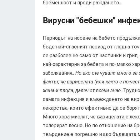
бременност и преди раждането..
Вирусни "бебешки" инфе
Периодът на носене на бебето продължа
бъде най-опасният период от гледна то
се разболее не само от настинки и грип,
най-характерни за бебета и по-малко ха
заболявания..
Но ако сте чували много за
фактът, че варицелата (или както е по-ч
жена и плода, далеч от всеки знае.
Трудно
самата инфекция и въвеждането на вирус
лекарства, които ефективно да се борят
Много хора мислят, че варицелата е леко
толерират лесно. Но по отношение на бр
твърдение е погрешно и ако бъдещата ма