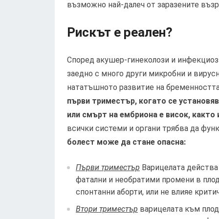
възможно най-далеч от заразените възр
Рискът е реален?
Според акушер-гинеколози и инфекциозн
заедно с много други микробни и вирусн
нататъшното развитие на бременността
първи триместър, когато се установяв
или смърт на ембриона е висок, както
всички системи и органи трябва да фун
болест може да стане опасна:
Първи триместър
Варицелата действа н
фатални и необратими промени в плод
спонтанни аборти, или не влияе крити
Втори триместър
варицелата към плода