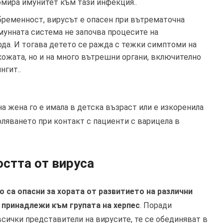
рмира имунитет към тази инфекция..
 бременност, вирусът е опасен при вътрематочна
имунната система не започва процесите на
да. И тогава детето се ражда с тежки симптоми на
кожата, но и на много вътрешни органи, включително
нгит..
а жена го е имала в детска възраст или е изкоренила
боляването при контакт с пациенти с варицела в
остта от вируса
о са опасни за хората от развитието на различни
 принадлежи към групата на херпес
. Поради
сички представители на вирусите, те се обединяват в