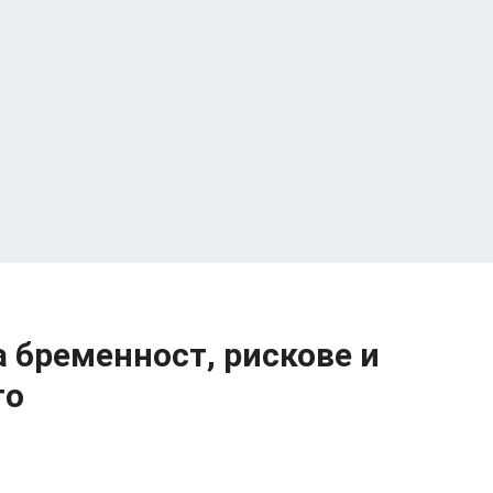
а бременност, рискове и
то