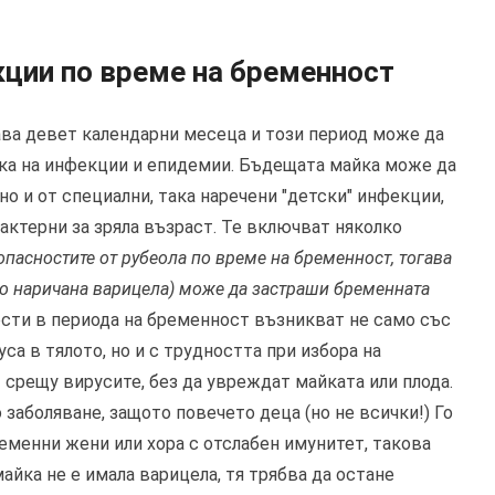
кции по време на бременност
ва девет календарни месеца и този период може да
чка на инфекции и епидемии. Бъдещата майка може да
 но и от специални, така наречени "детски" инфекции,
рактерни за зряла възраст. Те включват няколко
 опасностите от рубеола по време на бременност, тогава
есто наричана варицела) може да застраши бременната
сти в периода на бременност възникват не само със
а в тялото, но и с трудността при избора на
 срещу вирусите, без да увреждат майката или плода.
 заболяване, защото повечето деца (но не всички!) Го
еменни жени или хора с отслабен имунитет, такова
йка не е имала варицела, тя трябва да остане