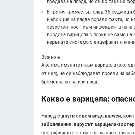
предава на плода, но също така не фо
В третия триместър
, след 36 седмици
инфекция на плода поради факта, че 
резистентност към инфекцията на пло
вродена варицела с лезии не само на 
нервната система с енцефалит и мени
Важно е
Ако има имунитет към варицела (ако едн
от нея), не се наблюдават прояви на за
бременна жена или плод..
Какво е варицела: опасн
Наред с други седем вида вируси, коит
заболявания, вирусът варицела-зостер
специфичните свойства, характерни за в