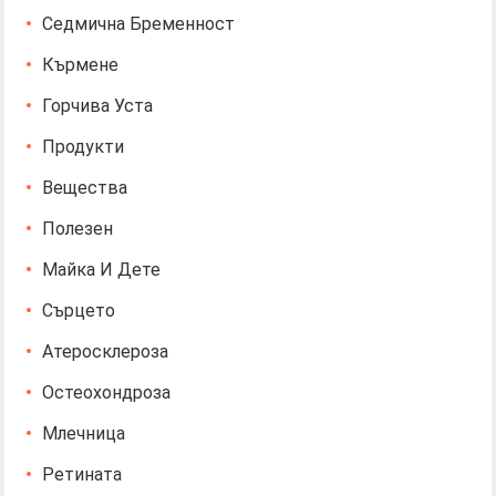
Седмична Бременност
Кърмене
Горчива Уста
Продукти
Вещества
Полезен
Майка И Дете
Сърцето
Атеросклероза
Остеохондроза
Млечница
Ретината