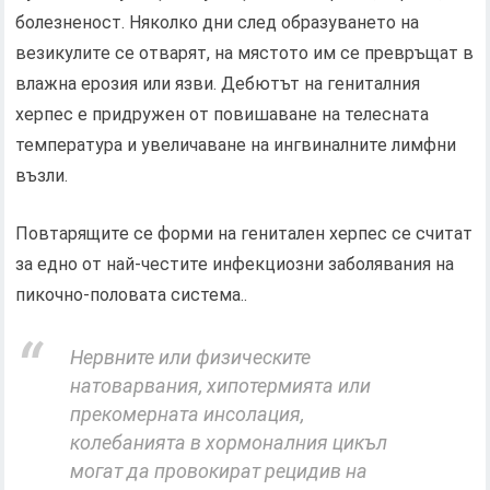
болезненост. Няколко дни след образуването на
везикулите се отварят, на мястото им се превръщат в
влажна ерозия или язви. Дебютът на гениталния
херпес е придружен от повишаване на телесната
температура и увеличаване на ингвиналните лимфни
възли.
Повтарящите се форми на генитален херпес се считат
за едно от най-честите инфекциозни заболявания на
пикочно-половата система..
Нервните или физическите
натоварвания, хипотермията или
прекомерната инсолация,
колебанията в хормоналния цикъл
могат да провокират рецидив на