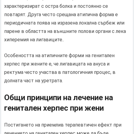
характеризират с остра болка и постоянно се
повтарят. Друга често срещана атипична форма е
периодичната поява на изразена локална сърбеж или
парене в областта на външните полови органи с лека
хиперемия на лигавиците..
Особеността на атипичните форми на генитален
херпес при жените е, че лигавицата на ануса и
ректума често участва в патологичния процес, в
долната част на уретрата.
Общи принципи на лечение на
генитален херпес при жени
Постигането на приемлив терапевтичен ефект при
лечението на генитален херпес може да бъде