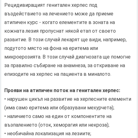
Рецидивиращият генитален херпес под
въздействието на лечението може да приеме
атипичен курс - когато елементите в зоната на
кожната лезия пропуснат някой етап от своето
развитие. В този случай лекарят ще види, например,
подутото място на фона на еритема или
микроерозията. В този случай диагнозата ще помогне
за правилно събиране на анамнеза, за откриване на
епизодите на херпес на пациента в миналото.
Прояви на атипичен поток на генитален херпес:
• нарушен цикъл на развитие на херпесните елементи
(има само еритема или образувани мехурчета);
• наличието само на един от компонентите на
възпалението (оток, хеморагия или некроза);
• необичайна локализация на лезиите;