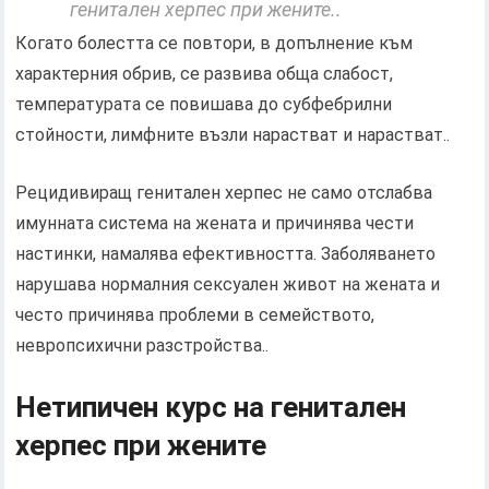
генитален херпес при жените..
Когато болестта се повтори, в допълнение към
характерния обрив, се развива обща слабост,
температурата се повишава до субфебрилни
стойности, лимфните възли нарастват и нарастват..
Рецидивиращ генитален херпес не само отслабва
имунната система на жената и причинява чести
настинки, намалява ефективността. Заболяването
нарушава нормалния сексуален живот на жената и
често причинява проблеми в семейството,
невропсихични разстройства..
Нетипичен курс на генитален
херпес при жените