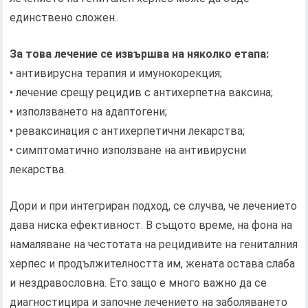
единствено сложен..
За това лечение се извършва на няколко етапа:
• антивирусна терапия и имунокорекция;
• лечение срещу рецидив с антихерпетна ваксина;
• използването на адаптогени;
• реваксинация с антихерпетични лекарства;
• симптоматично използване на антивирусни
лекарства.
Дори и при интегриран подход, се случва, че лечението
дава ниска ефективност. В същото време, на фона на
намаляване на честотата на рецидивите на гениталния
херпес и продължителността им, жената остава слаба
и нездравословна. Ето защо е много важно да се
диагностицира и започне лечението на заболяването