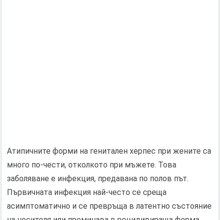
Атипичните форми на генитален херпес при жените са
много по-чести, отколкото при мъжете. Това
заболяване е инфекция, предавана по полов път.
Първичната инфекция най-често се среща
асимптоматично и се превръща в латентно състояние
на носителя или преминава в рецидивираща форма.