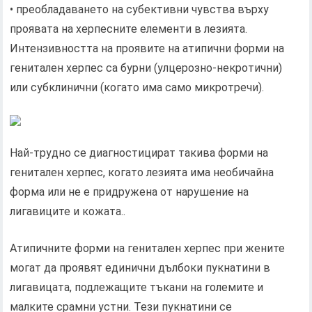
• преобладаването на субективни чувства върху
проявата на херпесните елементи в лезията.
Интензивността на проявите на атипични форми на
генитален херпес са бурни (улцерозно-некротични)
или субклинични (когато има само микротречи).
Най-трудно се диагностицират такива форми на
генитален херпес, когато лезията има необичайна
форма или не е придружена от нарушение на
лигавиците и кожата..
Атипичните форми на генитален херпес при жените
могат да проявят единични дълбоки пукнатини в
лигавицата, подлежащите тъкани на големите и
малките срамни устни. Тези пукнатини се