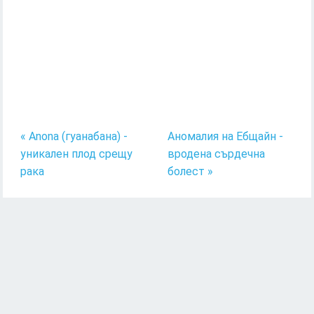
« Anona (гуанабана) -
Аномалия на Ебщайн -
уникален плод срещу
вродена сърдечна
рака
болест »