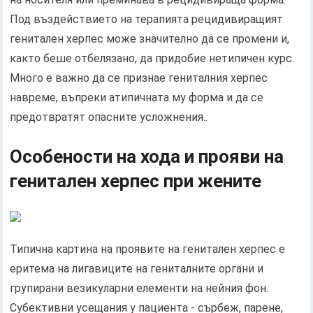
Под въздействието на терапията рецидивиращият
генитален херпес може значително да се промени и,
както беше отбелязано, да придобие нетипичен курс.
Много е важно да се признае гениталния херпес
навреме, въпреки атипичната му форма и да се
предотвратят опасните усложнения..
Особености на хода и прояви на
генитален херпес при жените
Типична картина на проявите на генитален херпес е
еритема на лигавиците на гениталните органи и
групирани везикуларни елементи на нейния фон.
Субективни усещания у пациента - сърбеж, парене,