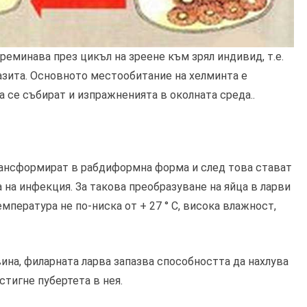
еминава през цикъл на зреене към зрял индивид, т.е.
азита. Основното местообитание на хелминта е
 се събират и изпражненията в околната среда..
рансформират в рабдиформна форма и след това стават
 на инфекция. За такова преобразуване на яйца в ларви
мпература не по-ниска от + 27 ° C, висока влажност,
ина, филарната ларва запазва способността да нахлува
стигне пубертета в нея.