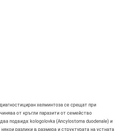
 диагностициран хелминтоза се срещат при
ичинява от кръгли паразити от семейство
два подвида: kologolovka (Ancylostoma duodenale) и
и някои разлики в размера и структурата на устната