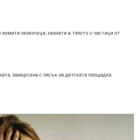
 измити зеленчуци, хванати в тялото с частици от
вата, замърсена с пясък на детската площадка.