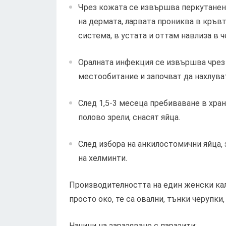
Чрез кожата се извършва перкутанен
на дермата, ларвата прониква в кръвт
система, в устата и оттам навлиза в ч
Оралната инфекция се извършва чрез 
местообитание и започват да нахлуват
След 1,5-3 месеца пребиваване в хра
полово зрели, снасят яйца.
След избора на анкилостомични яйца, 
на хелминти.
Производителността на един женски кали
просто око, те са овални, тънки черупк
Начини на заразяване с паразити: