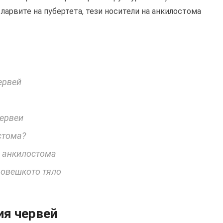
 ларвите на пубертета, тези носители на анкилостома
ервей
червеи
стома?
с анкилостома
човешкото тяло
ия червей