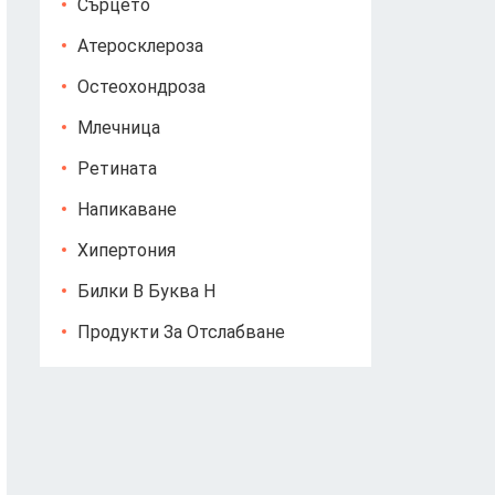
Сърцето
Атеросклероза
Остеохондроза
Млечница
Ретината
Напикаване
Хипертония
Билки В Буква Н
Продукти За Отслабване