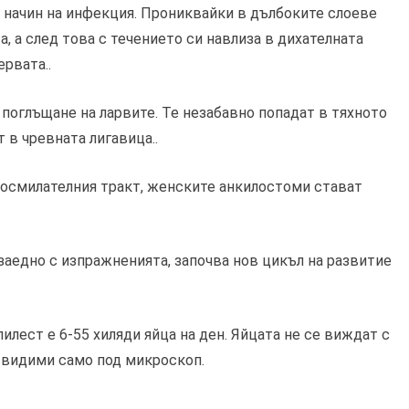
 начин на инфекция. Прониквайки в дълбоките слоеве
а, а след това с течението си навлиза в дихателната
ервата..
поглъщане на ларвите. Те незабавно попадат в тяхното
 в чревната лигавица..
носмилателния тракт, женските анкилостоми стават
заедно с изпражненията, започва нов цикъл на развитие
лест е 6-55 хиляди яйца на ден. Яйцата не се виждат с
и, видими само под микроскоп.