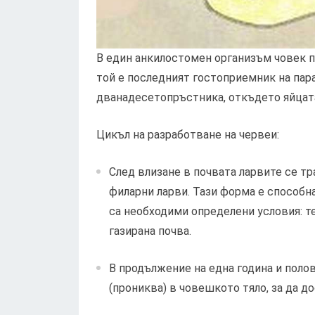
В един анкилостомен организъм човек пр
той е последният гостоприемник на пар
дванадесетопръстника, откъдето яйцата
Цикъл на разработване на червеи:
След влизане в почвата ларвите се т
филарни ларви. Тази форма е способна
са необходими определени условия: те
газирана почва.
В продължение на една година и полов
(прониква) в човешкото тяло, за да до