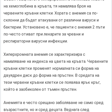
на хемоглобина в кръвта, тя намалява броя на
червените кръвни клетки. Хората с анемия са по-
склонни да бъдат атакувани от различни вируси и
бактерии. Установено е, че пациенти с анемия 2 пъти
по-често отиват при лекарите за чревни и
респираторни вирусни инфекции.
Хиперхромната анемия се характеризира с
намаляване на индекса на цвета на кръвта. Червените
кръвни клетки променят нормалната си форма на
двуядрен диск до форма на пръстен. В средата на
тези червени кръвни клетки се появява ярък кръг,
който е заобиколен от тъмен пръстен.
Анемията е често срещано заболяване не само сред
възрастните, но и сред децата. Веднага след