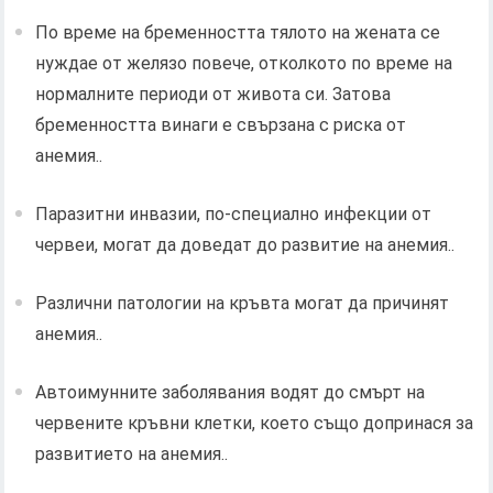
По време на бременността тялото на жената се
нуждае от желязо повече, отколкото по време на
нормалните периоди от живота си. Затова
бременността винаги е свързана с риска от
анемия..
Паразитни инвазии, по-специално инфекции от
червеи, могат да доведат до развитие на анемия..
Различни патологии на кръвта могат да причинят
анемия..
Автоимунните заболявания водят до смърт на
червените кръвни клетки, което също допринася за
развитието на анемия..