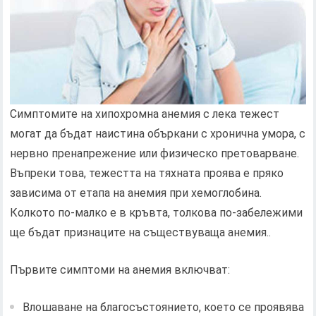
Симптомите на хипохромна анемия с лека тежест
могат да бъдат наистина объркани с хронична умора, с
нервно пренапрежение или физическо претоварване.
Въпреки това, тежестта на тяхната проява е пряко
зависима от етапа на анемия при хемоглобина.
Колкото по-малко е в кръвта, толкова по-забележими
ще бъдат признаците на съществуваща анемия..
Първите симптоми на анемия включват:
Влошаване на благосъстоянието, което се проявява