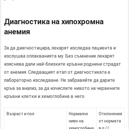
Диагностика на хипохромна
анемия
За да диагностицира, лекарят изследва пациента и
изслушва оплакванията му. Без съмнение лекарят
изяснява дали най-близките кръвни роднини страдат
от анемия. Следващият етап от диагностиката е
лабораторно изследване. Не забравяйте да дарите
кръв за анализ, за ​​да изчислите нивото на червените
кръвни клетки и хемоглобина в него.
Възраст и пол
Нормално
Отклонения
ниво на
от нормата
хемоглобина
в g / l