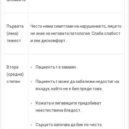
Първата
Често няма симптоми на нарушението, лицето
(лека)
не знае за неговата патология. Слаба слабост
тежест
и лек дискомфорт..
Втора
Пациентът е замаян.
(средна)
степен
Пациентът може да забележи недостиг на
въздух, който не е бил преди това.
Кожата и лигавиците придобиват
неестествена бледост.
Сърцето започва да бие по-често.