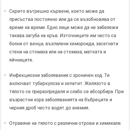
Скрито вътрешно кървене, което може да
присъства постоянно или да се възобновява от
време на време. Едно лице може да не забележи
такава загуба на кръв. Източниците им често са
болни от венци, възпалени хемороиди, засегнати
стени на стомаха или на стомаха, матката и
яйчниците..
Инфекциозни заболявания с хроничен ход. Те
включват туберкулоза и хепатит. Желязото в
тялото се преразпределя и слабо се абсорбира. При
възрастни хора заболяванията на бъбреците и
черния дроб често водят до анемия..
Отравяне на тялото с различни отрови и химикали.