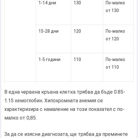
1-14 дни
130
По-малко
от 130
15-28 дни
120
По-малко
от 120
1-5 години
110
По-малко
от 110
В една червена кръвна клетка трябва да бъде 0.85-
1.15 хемоглобин. Хипохромната анемия се
характеризира с намаление на този показател с по-
малко от 0,85.
За да се изясни диагнозата, ще трябва да преминете