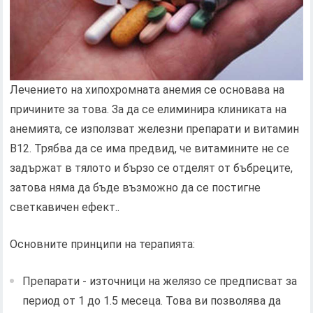
Лечението на хипохромната анемия се основава на
причините за това. За да се елиминира клиниката на
анемията, се използват железни препарати и витамин
В12. Трябва да се има предвид, че витамините не се
задържат в тялото и бързо се отделят от бъбреците,
затова няма да бъде възможно да се постигне
светкавичен ефект..
Основните принципи на терапията:
Препарати - източници на желязо се предписват за
период от 1 до 1.5 месеца. Това ви позволява да