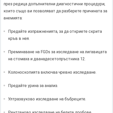
през редица допълнителни диагностични процедури,
които също ви позволяват да разберете причината за
анемията:
Предайте изпражненията, за да откриете скрита
кръв в нея.
Преминаване на FGDs за изследване на лигавицата
на стомаха и дванадесетопръстника 12.
Колоноскопията включва чревно изследване.
Предайте урина за анализ.
Ултразвуково изследване на бъбреците.
Рентгеново изследване на белите дробове.