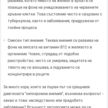
развива, когато нивото на желязо в кръвта се
повиши на фона на унищожаването на червените
кръвни клетки. Това състояние често е свързано с
туберкулоза, както и заболявания, придружени от
гнойни процеси..
Смесен тип анемия. Такава анемия се развива на
фона на липсата на витамин В12 и желязото в
организма. Човек, страдащ от подобно
разстройство, често се уморява, защитата на
тялото му се влошава, а подуването се
концентрира в ръцете..
За много хора, които за първи път са срещнали
диагнозата "хипохромна анемия", възниква въпросът -
какво е това: наследствено или придобито
заболяване? Всъщност патологията може да се