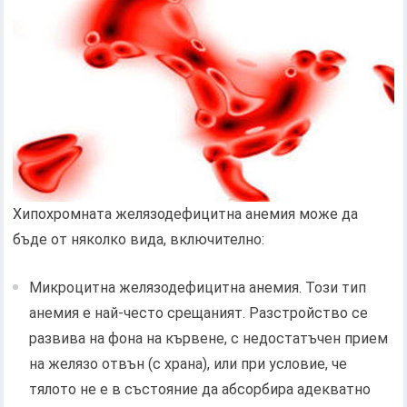
Хипохромната желязодефицитна анемия може да
бъде от няколко вида, включително:
Микроцитна желязодефицитна анемия. Този тип
анемия е най-често срещаният. Разстройство се
развива на фона на кървене, с недостатъчен прием
на желязо отвън (с храна), или при условие, че
тялото не е в състояние да абсорбира адекватно