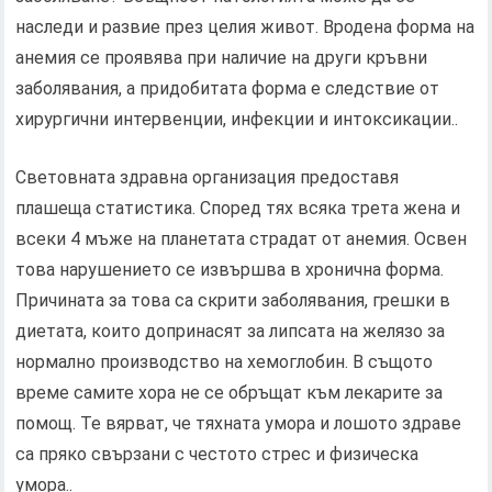
наследи и развие през целия живот. Вродена форма на
анемия се проявява при наличие на други кръвни
заболявания, а придобитата форма е следствие от
хирургични интервенции, инфекции и интоксикации..
Световната здравна организация предоставя
плашеща статистика. Според тях всяка трета жена и
всеки 4 мъже на планетата страдат от анемия. Освен
това нарушението се извършва в хронична форма.
Причината за това са скрити заболявания, грешки в
диетата, които допринасят за липсата на желязо за
нормално производство на хемоглобин. В същото
време самите хора не се обръщат към лекарите за
помощ. Те вярват, че тяхната умора и лошото здраве
са пряко свързани с честото стрес и физическа
умора..