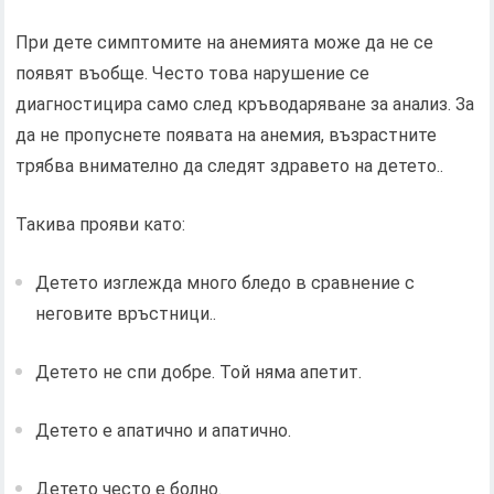
При дете симптомите на анемията може да не се
появят въобще. Често това нарушение се
диагностицира само след кръводаряване за анализ. За
да не пропуснете появата на анемия, възрастните
трябва внимателно да следят здравето на детето..
Такива прояви като:
Детето изглежда много бледо в сравнение с
неговите връстници..
Детето не спи добре. Той няма апетит.
Детето е апатично и апатично.
Детето често е болно.