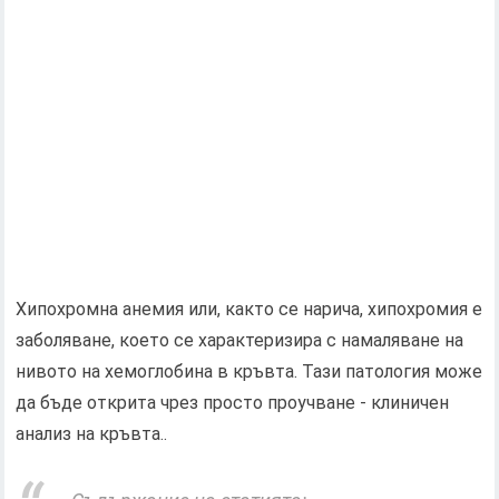
Хипохромна анемия или, както се нарича, хипохромия е
заболяване, което се характеризира с намаляване на
нивото на хемоглобина в кръвта. Тази патология може
да бъде открита чрез просто проучване - клиничен
анализ на кръвта..