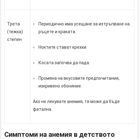
Трета
Периодично има усещане за изтръпване на
(тежка)
ръцете и краката..
степен
Ноктите стават крехки.
Косата започва да пада.
Промяна на вкусовите предпочитания,
изкривено обоняние.
Ако не лекувате анемия, тя може да бъде
фатална..
Симптоми на анемия в детството