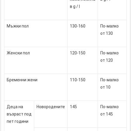
в g / l
Мъжки пол
130-160
По-малко
от 130
Женски пол
120-150
По-малко
от 120
Бременни жени
110-150
По-малко
от 10
Деца на
Новородените
145
По-малко
възраст под
от 145
пет години