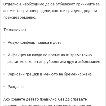
Отделно е необходимо да се отбележат причините за
анемията при новородени, както и при деца, родени
преждевременно..
Те включват:
Резус-конфликт майка и дете.
Инфекция на плода по време на вътрематочно
развитие с хепатит, рубеола или други заболявания.
Сериозни грешки в менюто на бременна жена.
Раждане.
Ако хранете детето правилно, без да спазвате
препоръките на педиатъра, това непременно ще