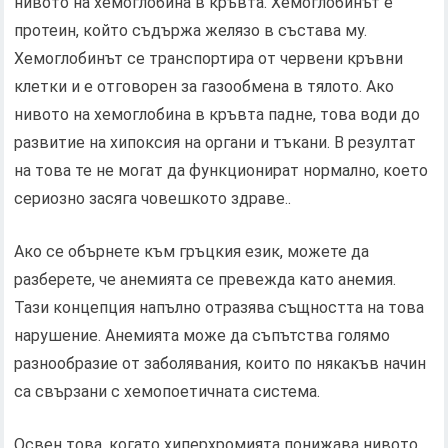
нивото на хемоглобина в кръвта. Хемоглобинът е
протеин, който съдържа желязо в състава му.
Хемоглобинът се транспортира от червени кръвни
клетки и е отговорен за газообмена в тялото. Ако
нивото на хемоглобина в кръвта падне, това води до
развитие на хипоксия на органи и тъкани. В резултат
на това те не могат да функционират нормално, което
сериозно засяга човешкото здраве..
Ако се обърнете към гръцкия език, можете да
разберете, че анемията се превежда като анемия.
Тази концепция напълно отразява същността на това
нарушение. Анемията може да съпътства голямо
разнообразие от заболявания, които по някакъв начин
са свързани с хемопоетичната система.
Освен това, когато хиперхромията понижава нивото