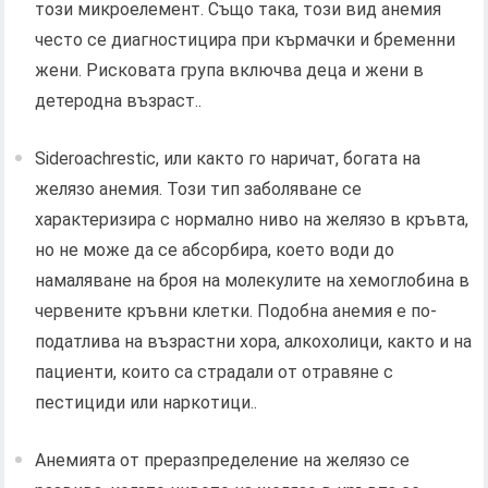
този микроелемент. Също така, този вид анемия
често се диагностицира при кърмачки и бременни
жени. Рисковата група включва деца и жени в
детеродна възраст..
Sideroachrestic, или както го наричат, богата на
желязо анемия. Този тип заболяване се
характеризира с нормално ниво на желязо в кръвта,
но не може да се абсорбира, което води до
намаляване на броя на молекулите на хемоглобина в
червените кръвни клетки. Подобна анемия е по-
податлива на възрастни хора, алкохолици, както и на
пациенти, които са страдали от отравяне с
пестициди или наркотици..
Анемията от преразпределение на желязо се