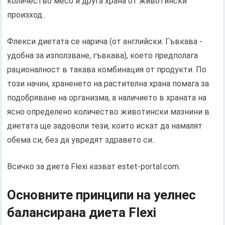
количество месо и друга храна от животински
произход..
Флекси диетата се нарича (от английски. Гъвкава -
удобна за използване, гъвкава), което предполага
рационалност в такава комбинация от продукти. По
този начин, храненето на растителна храна помага за
подобряване на организма, а наличието в храната на
ясно определено количество животински мазнини в
диетата ще задоволи тези, които искат да намалят
обема си, без да увредят здравето си..
Всичко за диета Flexi казват estet-portal.com.
Основните принципи на уелнес
балансирана диета Flexi