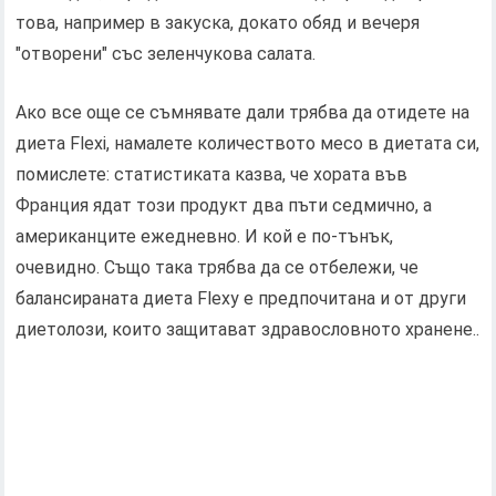
това, например в закуска, докато обяд и вечеря
"отворени" със зеленчукова салата.
Ако все още се съмнявате дали трябва да отидете на
диета Flexi, намалете количеството месо в диетата си,
помислете: статистиката казва, че хората във
Франция ядат този продукт два пъти седмично, а
американците ежедневно. И кой е по-тънък,
очевидно. Също така трябва да се отбележи, че
балансираната диета Flexy е предпочитана и от други
диетолози, които защитават здравословното хранене..