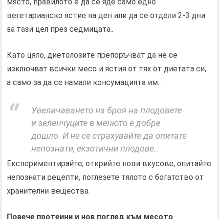
място, правилото е да се яде само едно
вегетарианско ястие на ден или да се отдели 2-3 дни
за тази цел през седмицата..
Като цяло, диетолозите препоръчват да не се
изключват всички месо и ястия от тях от диетата си,
а само за да се намали консумацията им..
Увеличаването на броя на плодовете
и зеленчуците в менюто е добре
дошло. И не се страхувайте да опитате
непознати, екзотични плодове..
Експериментирайте, открийте нови вкусове, опитайте
непознати рецепти, поглезете тялото с богатство от
хранителни вещества.
Повече протеини и нов поглед към месото