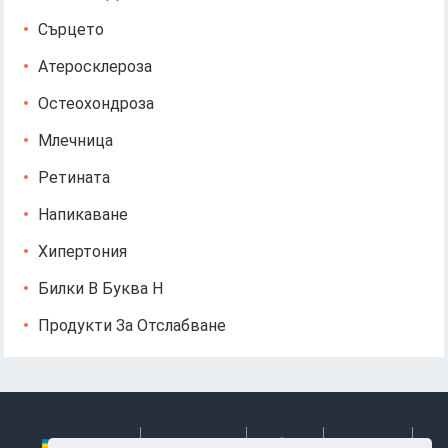
Сърцето
Атеросклероза
Остеохондроза
Млечница
Ретината
Напикаване
Хипертония
Билки В Буква Н
Продукти За Отслабване
Українська
Български
Česky
Hrvatski