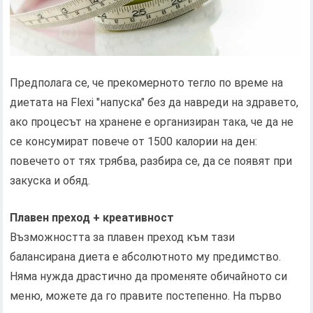
Предполага се, че прекомерното тегло по време на
диетата на Flexi "напуска" без да навреди на здравето,
ако процесът на хранене е организиран така, че да не
се консумират повече от 1500 калории на ден:
повечето от тях трябва, разбира се, да се появят при
закуска и обяд.
Плавен преход + креативност
Възможността за плавен преход към тази
балансирана диета е абсолютното му предимство.
Няма нужда драстично да променяте обичайното си
меню, можете да го правите постепенно. На първо