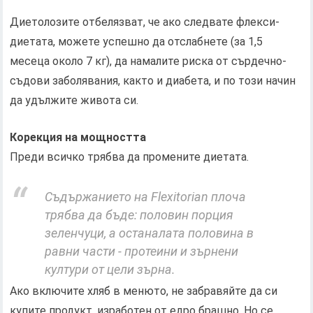
Диетолозите отбелязват, че ако следвате флекси-
диетата, можете успешно да отслабнете (за 1,5
месеца около 7 кг), да намалите риска от сърдечно-
съдови заболявания, както и диабета, и по този начин
да удължите живота си.
Корекция на мощността
Преди всичко трябва да промените диетата.
Съдържанието на Flexitorian плоча
трябва да бъде: половин порция
зеленчуци, а останалата половина в
равни части - протеини и зърнени
култури от цели зърна.
Ако включите хляб в менюто, не забравяйте да си
купите продукт, изработен от едро брашно. Но се