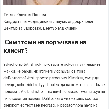
Тетяна Олексія Попова
Кандидат на медицинските науки, ендокринолог,
Център за Здоровка, Център МДклиник
Симптоми на поръчване на
клиент?
Yakscho spitati zhínok по-старите pokolnnnya - нашите
майки, че babus, Як stinkers vidchuvali от това
delíkatnomní vitsi, просто pereduvav Klіmaksu, смърди
пеещо, scho vidchuttyya boules, да кажем така, не duzhe
приемат. Ale bіlshіst от тях navіt не мисъл zvernuitsya на
гинеколог за помощ. Dehto, като уважаваш, sco tse
tseklkom естествен negrazdi, и bagatomnom navit на