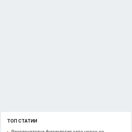
ТОП СТАТИИ
Развлекателна физиология като човек се