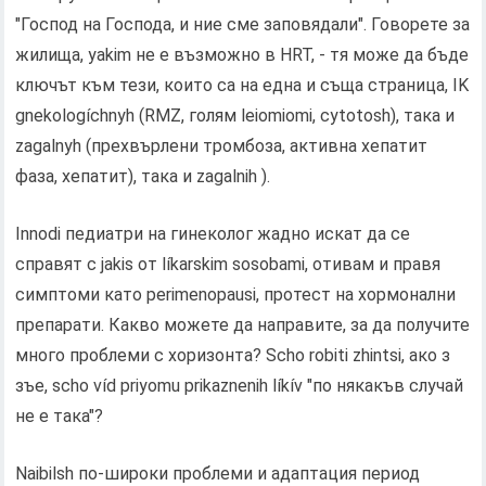
"Господ на Господа, и ние сме заповядали". Говорете за
жилища, yakim не е възможно в HRT, - тя може да бъде
ключът към тези, които са на една и съща страница, IK
gnekologíchnyh (RMZ, голям leiomiomi, cytotosh), така и
zagalnyh (прехвърлени тромбоза, активна хепатит
фаза, хепатит), така и zagalnih ).
Innodi педиатри на гинеколог жадно искат да се
справят с jakis от líkarskim sosobami, отивам и правя
симптоми като perimenopausi, протест на хормонални
препарати. Какво можете да направите, за да получите
много проблеми с хоризонта? Scho robiti zhіntsі, ако з
зъе, scho víd priyomu prikaznenih líkív "по някакъв случай
не е така"?
Naibilsh по-широки проблеми и адаптация период