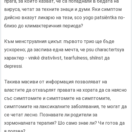
прага, за който казват, че са попаднали в бедата на
вируса, четат за техните знаци и думи. Яки симптом
дийсно вказут ликарю на тези, sco yogo patsіêntka по-
близо до климактеричния периода?
Към менструалния цикъл: първото трио ще бъде
ускорено; да заспива една мечта, че psu charactertsya
характер - vinikê drativlivst, tearfulness, shilnst да
depressі.
Такива масиви от информация позволяват на
властите да отхвърлят правата на хората да са наясно
със симптомите и симптомите на симптомите,
симптомите на лаксикалните заболявания, те могат да
се четат лесно. Познавате ли родители за
хормоналната терапия? Шо само знае ли? Чи готов да
я ползва?