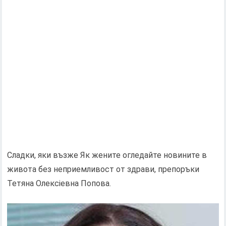
Сладки, яки възже Як жените огледайте новините в
живота без неприемливост от здрави, препоръки
Тетяна Олексіевна Попова.