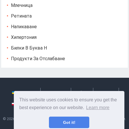
Млечница
Ретината
Напикаване
Хипертония
Билки В Буква Н
Продукти За Отслабване
Українська
Български
Česky
Hrvatski
This website uses cookies to ensure you get the
Polski
Slovenský
Slovenščina
Сербиан
best experience on our website.
Learn more
©
2026
Ze Signon
- Полезна информация и съвети за грижа за себе си.
Got it!
Здраве, хранене и др.