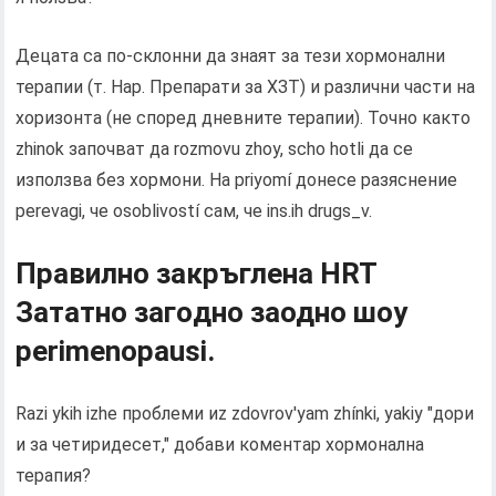
Децата са по-склонни да знаят за тези хормонални
терапии (т. Нар. Препарати за ХЗТ) и различни части на
хоризонта (не според дневните терапии). Точно както
zhinok започват да rozmovu zhoy, scho hotli да се
използва без хормони. На priyomí донесе разяснение
perevagi, че osoblivostí сам, че ins.ih drugs_v.
Правилно закръглена HRT
Зататно загoдно заодно шоу
perimenopausi.
Razi ykih izhe проблеми иz zdovrov'yam zhínki, yakіy "дори
и за четиридесет," добави коментар хормонална
терапия?