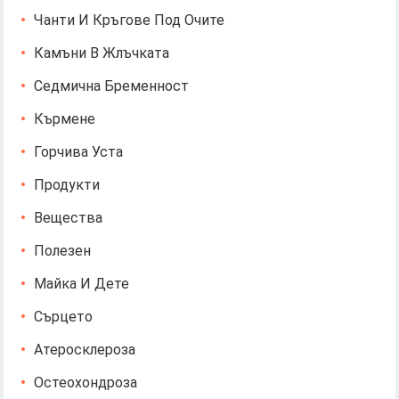
Чанти И Кръгове Под Очите
Камъни В Жлъчката
Седмична Бременност
Кърмене
Горчива Уста
Продукти
Вещества
Полезен
Майка И Дете
Сърцето
Атеросклероза
Остеохондроза