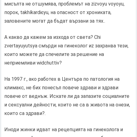
мисълта не отшумява, проблемът на zizvoyu voyoyu,
порок, takhíkardієyu, на опасност от хрониката,
заловените могат да бъдат вързани за тях..
А какво да кажем за изхода от света? Chi
zvertayuyutsya смърди на гинеколог иz захранва тези,
които можете да спечелите за решение на
неприемливи wіdchuttіv?
На 1997 г., ако работех в Центъра по патология на
климакс, не бих понесъл повече здрави и здрави
повече от веднъж. Искате ли да запазите социалните
и сексуални дейности, които не са в живота на онези,
които са здрави?.
Иноди жинки идват на рецепцията на гинеколога и