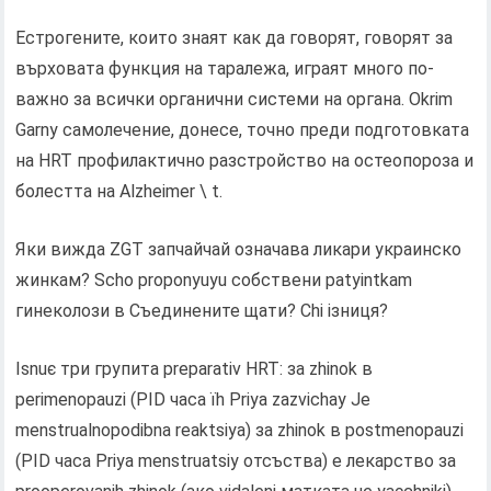
Естрогените, които знаят как да говорят, говорят за
върховата функция на таралежа, играят много по-
важно за всички органични системи на органа. Okrіm
Garny самолечение, донесе, точно преди подготовката
на HRT профилактично разстройство на остеопороза и
болестта на Alzheimer \ t.
Яки вижда ZGT запчайчай означава ликари украинско
жинкам? Scho proponyuyu собствени patyіntkam
гинеколози в Съединените щати? Chi ізниця?
Іsnuє три групита preparatіv HRT: за zhіnok в
perimenopauzі (PID часа їh Priya zazvichay Je
menstrualnopodіbna reaktsіya) за zhіnok в postmenopauzі
(PID часа Priya menstruatsіy отсъства) е лекарство за