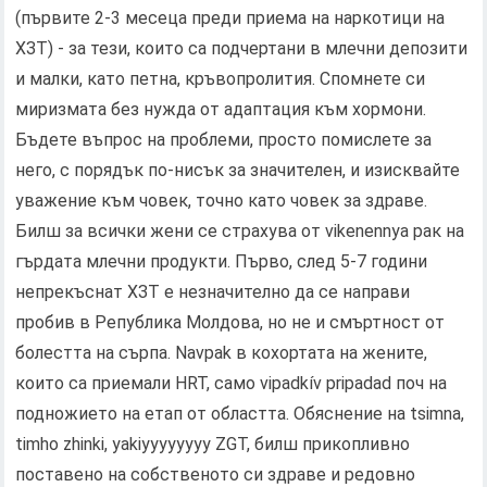
(първите 2-3 месеца преди приема на наркотици на
ХЗТ) - за тези, които са подчертани в млечни депозити
и малки, като петна, кръвопролития. Спомнете си
миризмата без нужда от адаптация към хормони.
Бъдете въпрос на проблеми, просто помислете за
него, с порядък по-нисък за значителен, и изисквайте
уважение към човек, точно като човек за здраве.
Билш за всички жени се страхува от vikenennya рак на
гърдата млечни продукти. Първо, след 5-7 години
непрекъснат ХЗТ е незначително да се направи
пробив в Република Молдова, но не и смъртност от
болестта на сърпа. Navpak в кохортата на жените,
които са приемали HRT, само vipadkív pripadad поч на
подножието на етап от областта. Обяснение на tsimna,
timho zhinki, yakіyyyyyyyy ZGT, билш прикопливно
поставено на собственото си здраве и редовно