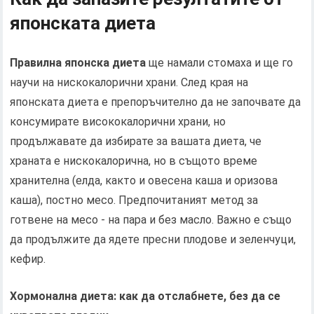
японската диета
Правилна японска диета
ще намали стомаха и ще го
научи на нискокалорични храни. След края на
японската диета е препоръчително да не започвате да
консумирате висококалорични храни, но
продължавате да избирате за вашата диета, че
храната е нискокалорична, но в същото време
хранителна (елда, както и овесена каша и оризова
каша), постно месо. Предпочитаният метод за
готвене на месо - на пара и без масло. Важно е също
да продължите да ядете пресни плодове и зеленчуци,
кефир.
Хормонална диета: как да отслабнете, без да се