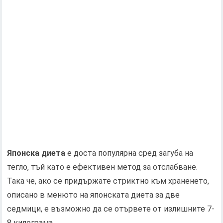
Японска диета
е доста популярна сред загуба на
тегло, тъй като е ефективен метод за отслабване.
Така че, ако се придържате стриктно към храненето,
описано в менюто на японската диета за две
седмици, е възможно да се отървете от излишните 7-
8 килограма..