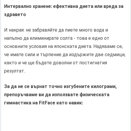
Интервално хранене: ефективна диета или вреда за
здравето
И накрая: не забравяйте да пиете много вода и
напълно да елиминирате солта - това е едно от
основните условия на японската диета. Надяваме се,
че имате сили и търпение да издържите две седмици,
както и че ще бъдете доволни от постигнатия
резултат..
За да не се върнат точно изгубените килограми,
препоръчваме ви да използвате физическата
гимнастика на FitFace като навик: