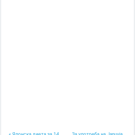
« Японска диета за 14
За употреба на Januvia