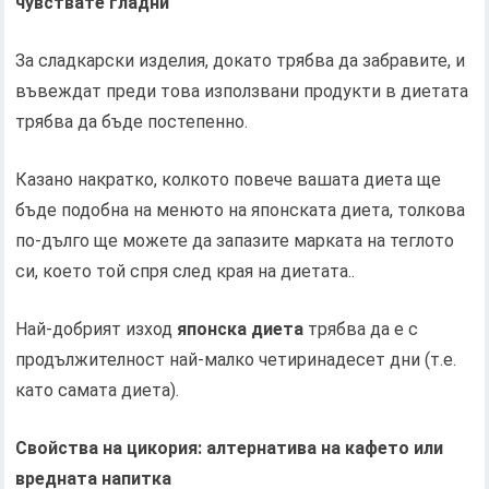
чувствате гладни
За сладкарски изделия, докато трябва да забравите, и
въвеждат преди това използвани продукти в диетата
трябва да бъде постепенно.
Казано накратко, колкото повече вашата диета ще
бъде подобна на менюто на японската диета, толкова
по-дълго ще можете да запазите марката на теглото
си, което той спря след края на диетата..
Най-добрият изход
японска диета
трябва да е с
продължителност най-малко четиринадесет дни (т.е.
като самата диета).
Свойства на цикория: алтернатива на кафето или
вредната напитка