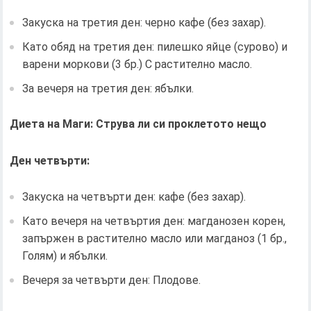
Закуска на третия ден: черно кафе (без захар).
Като обяд на третия ден: пилешко яйце (сурово) и
варени моркови (3 бр.) С растително масло.
За вечеря на третия ден: ябълки.
Диета на Маги: Струва ли си проклетото нещо
Ден четвърти:
Закуска на четвърти ден: кафе (без захар).
Като вечеря на четвъртия ден: магданозен корен,
запържен в растително масло или магданоз (1 бр.,
Голям) и ябълки.
Вечеря за четвърти ден: Плодове.