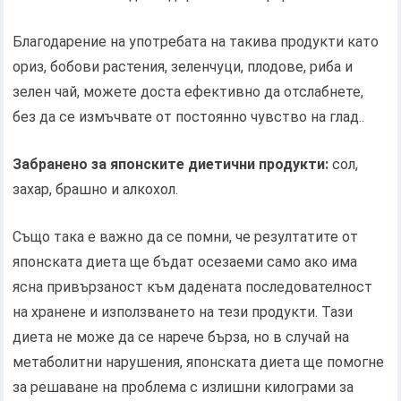
Благодарение на употребата на такива продукти като
ориз, бобови растения, зеленчуци, плодове, риба и
зелен чай, можете доста ефективно да отслабнете,
без да се измъчвате от постоянно чувство на глад..
Забранено за японските диетични продукти:
сол,
захар, брашно и алкохол.
Също така е важно да се помни, че резултатите от
японската диета ще бъдат осезаеми само ако има
ясна привързаност към дадената последователност
на хранене и използването на тези продукти. Тази
диета не може да се нарече бърза, но в случай на
метаболитни нарушения, японската диета ще помогне
за решаване на проблема с излишни килограми за