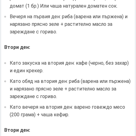
домат (1 бр.) Или чаша натурален доматен сок.
Вечеря на първия ден: риба (варена или пържена) и
нарязано прясно зеле + растително масло за
зареждане с гориво.
Втори ден:
Като закуска на втория ден: кафе (черно, без захар)
и един крекер.
Като обяд на втория ден: риба (варена или пържена)
и нарязано прясно зеле + растително масло за
зареждане с гориво.
Като вечеря на втория ден: варено говеждо месо
(200 грама) + чаша кефир.
Втори ден: