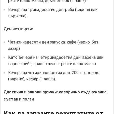
растително масло, доматен сок (1 чаша).
Вечеря на тринадесетия ден: риба (варена или
пържена).
Ден четвърти:
Четиринадесети ден закуска: кафе (черно, без
захар).
Като вечеря на четиринадесетия ден: варена или
варена риба, прясно зеле + растително масло
Вечеря на четиринадесетия ден: 200 г говеждо
(варено), кефир (1 чаша).
Диетични и ракови пръчки: калорично съдържание,
състав и ползи
Как да запазите резултатите от