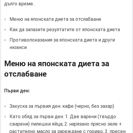
дълго време..
Меню на японската диета за отслабване
Как да запазите резултатите от японската диета
Противопоказания за японската диета и други
нюанси
Меню на японската диета за
отслабване
Първи ден:
Закуска за първия ден: кафе (черно, без захар).
Като обяд за първи ден: 1. Две варени (твърдо
сварени) пилешки яйца; 2. нарязано прясно зеле +
растително масло за зареждане с гориво; 3. пресен