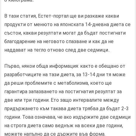
В тази статия, Естет-портал ще ви разкаже какви
продукти от менюто на японската 14-дневна диета се
състои, какви резултати могат да бъдат постигнати
благодарение на неговото спазване и как да не
наддават на тегло отново след две седмици..
Първо, някои обща информация: както е обещано от
разработчиците на тази диета, за 13-14 дни тя може
да реши проблемите с метаболизма, което ще
гарантира запазването на постигнатия резултат за
две или три години. Ето защо интервалите между
придържането към такава диета трябва да бъдат 2-3
години. Това означава, че ако издържите две седмици
на строга диета само веднъж на всеки две години,
можете напълно да се държите във форма.