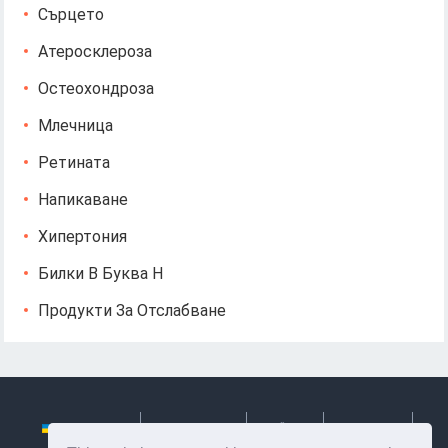
Сърцето
Атеросклероза
Остеохондроза
Млечница
Ретината
Напикаване
Хипертония
Билки В Буква Н
Продукти За Отслабване
Українська
Български
Česky
Hrvatski