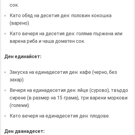
сок.
Като обяд на десетия ден: половин кокошка
(варено).
Като вечеря на десетия ден: голяма пържена или
варена риба и чаша доматен сок.
Ден единайсет:
Закуска на единадесетия ден: кафе (черно, без
захар).
Вечеря на единадесетия ден: яйце (сурово), твърдо
сирене (в размер на 15 грама), три варени моркови
(големи).
Като вечеря на единадесетия ден: плодове.
Ден дванадесет: