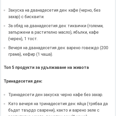
Закуска на дванадесетия ден: кафе (черно, без
захар) с бисквити.
За обяд на дванадесетия ден: тиквички (големи,
запържени в растително масло), ябълки, кафе
(черен), 1 тост.
Вечеря на дванадесетия ден: варено говеждо (200
грама), кефир (1 чаша).
Топ 5 продукти за удължаване на живота
Тринадесетия ден:
Тринадесети ден закуска: черно кафе без захар.
Като вечеря на тринадесетия ден: яйца (трябва да
бъдат твърдо сварени), както и варено зеле с