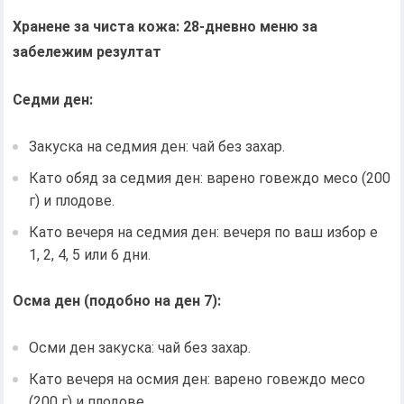
Хранене за чиста кожа: 28-дневно меню за
забележим резултат
Седми ден:
Закуска на седмия ден: чай без захар.
Като обяд за седмия ден: варено говеждо месо (200
г) и плодове.
Като вечеря на седмия ден: вечеря по ваш избор е
1, 2, 4, 5 или 6 дни.
Осма ден (подобно на ден 7):
Осми ден закуска: чай без захар.
Като вечеря на осмия ден: варено говеждо месо
(200 г) и плодове.