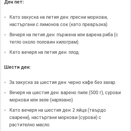
Ден пет:
Като закуска на петия ден: пресни моркови,
настъргани с лимонов сок (като превръзка).
Вечеря на петия ден: пържена или варена риба (с
тегло около половин килограм).
Като вечеря на петия ден: плод.
Шести ден:
За закуска за шестия ден: черно кафе без захар.
Вечеря на шестия ден: варено пиле (500 г), сурови
моркови или зеле (нарязано).
Като вечеря на шестия ден: 2 яйца (твърдо
сварени), настъргани моркови (сурови) с
растително масло.