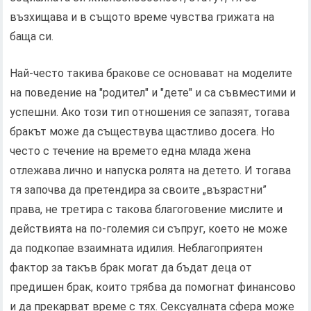
възхищава и в същото време чувства грижата на
баща си.
Най-често такива бракове се основават на моделите
на поведение на "родител" и "дете" и са съвместими и
успешни. Ако този тип отношения се запазят, тогава
бракът може да съществува щастливо досега. Но
често с течение на времето една млада жена
отлежава лично и напуска ролята на детето. И тогава
тя започва да претендира за своите „възрастни”
права, не третира с такова благоговение мислите и
действията на по-големия си съпруг, което не може
да подкопае взаимната идилия. Неблагоприятен
фактор за такъв брак могат да бъдат деца от
предишен брак, които трябва да помогнат финансово
и да прекарват време с тях. Сексуалната сфера може