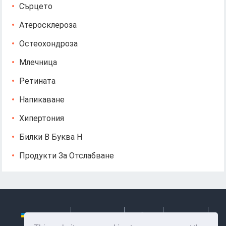
Сърцето
Атеросклероза
Остеохондроза
Млечница
Ретината
Напикаване
Хипертония
Билки В Буква Н
Продукти За Отслабване
Українська
Български
Česky
Hrvatski