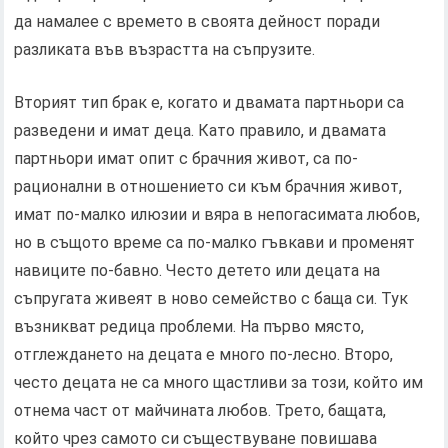
да намалее с времето в своята дейност поради
разликата във възрастта на съпрузите.
Вторият тип брак е, когато и двамата партньори са
разведени и имат деца. Като правило, и двамата
партньори имат опит с брачния живот, са по-
рационални в отношението си към брачния живот,
имат по-малко илюзии и вяра в непогасимата любов,
но в същото време са по-малко гъвкави и променят
навиците по-бавно. Често детето или децата на
съпругата живеят в ново семейство с баща си. Тук
възникват редица проблеми. На първо място,
отглеждането на децата е много по-лесно. Второ,
често децата не са много щастливи за този, който им
отнема част от майчината любов. Трето, бащата,
който чрез самото си съществуване повишава