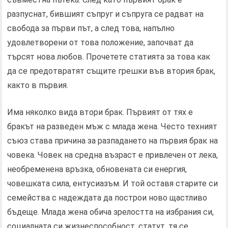
разпуснат, бившият съпруг и съпруга се радват на
свобода за първи път, а след това, напълно
удовлетворени от това положение, започват да
търсят нова любов. Прочетете статията за това как
да се предотвратят същите грешки във втория брак,
както в първия.
Има няколко вида втори брак. Първият от тях е
бракът на разведен мъж с млада жена. Често техният
съюз става причина за разпадането на първия брак на
човека. Човек на средна възраст е привлечен от лека,
необременена връзка, обновената си енергия,
човешката сила, ентусиазъм. И той оставя старите си
семейства с надеждата да построи ново щастливо
бъдеще. Млада жена обича зрелостта на избрания си,
социалната си жизнеспособност, статут, тя се