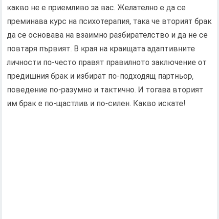
какво не е приемливо за вас. Желателно е да се
преминава курс на психотерапия, така че вторият брак
да се основава на взаимно разбирателство и да не се
повтаря първият. В края на краищата адаптивните
личности по-често правят правилното заключение от
предишния брак и избират по-подходящ партньор,
поведение по-разумно и тактично. И тогава вторият
им брак е по-щастлив и по-силен. Какво искате!