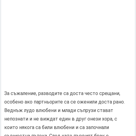
За съжаление, разводите са доста често срещани,
особено ако партньорите са се оженили доста рано.
Веднъж лудо влюбени и млади съпрузи стават
непознати и не виждат един в друг онези хора, с
които някога са били влюбени и са започнали
съвместна пътека. След като първият брак е