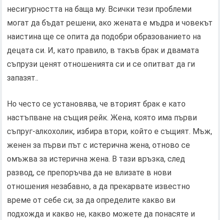
несигурността на баща му. Всички тези проблеми
могат да бъдат решени, ако жената е мъдра и човекът
наистина ще се опита да подобри образованието на
децата си. И, като правило, в такъв брак и двамата
съпрузи ценят отношенията си и се опитват да ги
запазят..
Но често се установява, че вторият брак е като
настъпване на същия рейк. Жена, която има първи
съпруг-алкохолик, избира втори, който е същият. Мъж,
женен за първи път с истерична жена, отново се
омъжва за истерична жена. В тази връзка, след
развод, се препоръчва да не влизате в нови
отношения незабавно, а да прекарвате известно
време от себе си, за да определите какво ви
подхожда и какво не, какво можете да понасяте и