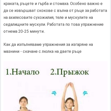
краката, ръцете и гърба и стомаха. Особено важно е
да се извършват скокове с вълна от ръце за работата
на ахилесовите сухожилия, теле и мускулите на
седалищните мускули. Работата по това упражнение
отнема 20-25 минути..
Как да изпълняваме упражнения за изгаряне на
мазнини - скачане с люлка на двете ръце