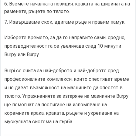
Вземете началната позиция: краката на ширината на
раменете, ръцете по тялото.
Извършваме скок, вдигаме ръце и правим памук.
Изберете времето, за да го направите сами, средно,
производителността се увеличава след 10 минути
Burpy или Burpy.
Burpi се счита за най-доброто и най-доброто сред
професионалните комплекси, които спестяват време
и не дават възможност на мазнините да спестят в
тялото. Упражненията за изгаряне на мазнините Burpy
ще помогнат за постигане на изпомпване на
коремните крака, краката, ръцете и укрепване на
мускулната система на гърба.