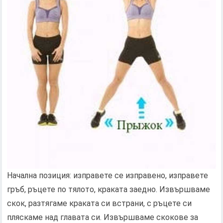
Начална позиция: изправете се изправено, изправете
гръб, ръцете по тялото, краката заедно. Извършваме
скок, разтягаме краката си встрани, с ръцете си
пляскаме над главата си. Извършваме скокове за