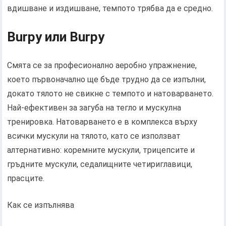
вдишване и издишване, темпото трябва да е средно.
Burpy или Burpy
Смята се за професионално аеробно упражнение,
което първоначално ще бъде трудно да се изпълни,
докато тялото не свикне с темпото и натоварването.
Най-ефективен за загуба на тегло и мускулна
тренировка. Натоварването е в комплекса върху
всички мускули на тялото, като се използват
алтернативно: коремните мускули, трицепсите и
гръдните мускули, седалищните четириглавици,
прасците.
Как се изпълнява