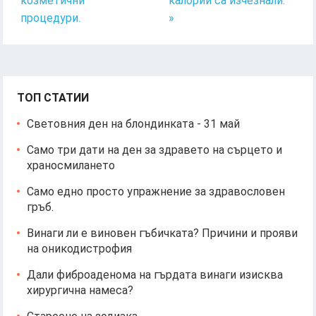
козметични
калории са изчезнали.
процедури.
»
ТОП СТАТИИ
Световния ден на блондинката - 31 май
Само три дати на ден за здравето на сърцето и
храносмилането
Само едно просто упражнение за здравословен
гръб.
Винаги ли е виновен гъбичката? Причини и прояви
на оникодистрофия
Дали фиброаденома на гърдата винаги изисква
хирургична намеса?