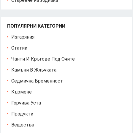
Стареене на зодиака
ПОПУЛЯРНИ КАТЕГОРИИ
Изгаряния
Статии
Чанти И Кръгове Под Очите
Камъни В Жлъчката
Седмична Бременност
Кърмене
Горчива Уста
Продукти
Вещества