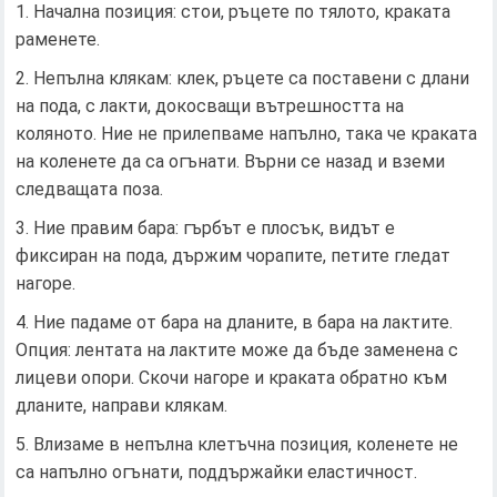
Начална позиция: стои, ръцете по тялото, краката
раменете.
Непълна клякам: клек, ръцете са поставени с длани
на пода, с лакти, докосващи вътрешността на
коляното. Ние не прилепваме напълно, така че краката
на коленете да са огънати. Върни се назад и вземи
следващата поза.
Ние правим бара: гърбът е плосък, видът е
фиксиран на пода, държим чорапите, петите гледат
нагоре.
Ние падаме от бара на дланите, в бара на лактите.
Опция: лентата на лактите може да бъде заменена с
лицеви опори. Скочи нагоре и краката обратно към
дланите, направи клякам.
Влизаме в непълна клетъчна позиция, коленете не
са напълно огънати, поддържайки еластичност.