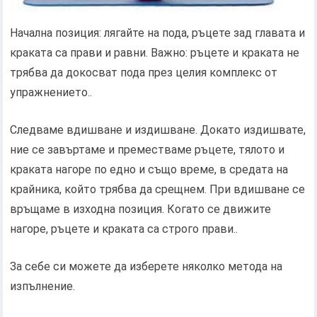
Начална позиция: лягайте на пода, ръцете зад главата и
краката са прави и равни. Важно: ръцете и краката не
трябва да докосват пода през целия комплекс от
упражнението..
Следваме вдишване и издишване. Докато издишвате,
ние се завъртаме и преместваме ръцете, тялото и
краката нагоре по едно и също време, в средата на
крайника, който трябва да срещнем. При вдишване се
връщаме в изходна позиция. Когато се движите
нагоре, ръцете и краката са строго прави..
За себе си можете да изберете няколко метода на
изпълнение.