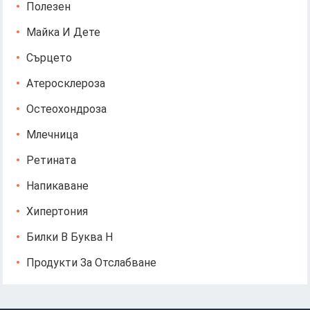
Полезен
Майка И Дете
Сърцето
Атеросклероза
Остеохондроза
Млечница
Ретината
Напикаване
Хипертония
Билки В Буква Н
Продукти За Отслабване