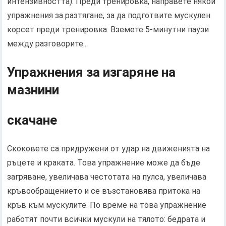
интензивността). Преди тренировка, направете някои
упражнения за разтягане, за да подготвите мускулен
корсет преди тренировка. Вземете 5-минутни паузи
между разговорите..
Упражнения за изгаряне на
мазнини
скачане
Скоковете са придружени от удар на движенията на
ръцете и краката. Това упражнение може да бъде
загряване, увеличава честотата на пулса, увеличава
кръвообращението и се възстановява притока на
кръв към мускулите. По време на това упражнение
работят почти всички мускули на тялото: бедрата и