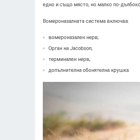
едно и също място, но малко по-дълбок
Вомероназалната система включва:
вомероназален нерв;
Орган на Jacobson;
терминален нерв;
допълнителна обонятелна крушка.