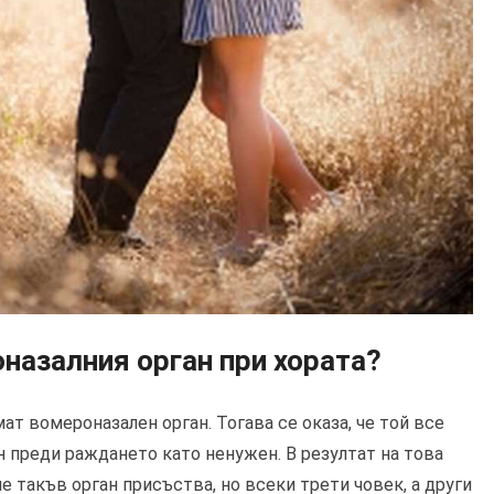
назалния орган при хората?
ат вомероназален орган. Тогава се оказа, че той все
н преди раждането като ненужен. В резултат на това
е такъв орган присъства, но всеки трети човек, а други