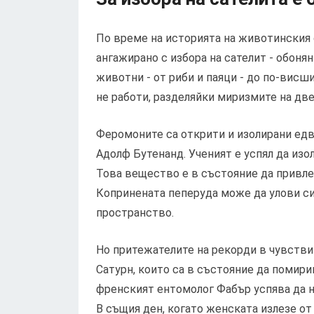
По време на историята на животинския 
ангажирано с избора на сателит - обоня
животни - от риби и паяци - до по-висш
не работи, разделяйки миризмите на две
Феромоните са открити и изолирани едва
Адолф Бутенанд. Ученият е успял да из
Това вещество е в състояние да привле
Копринената пеперуда може да улови си
пространство.
Но притежателите на рекорди в чувстви
Сатурн, които са в състояние да помир
френският ентомолог Фабър успява да н
В същия ден, когато женската излезе от 