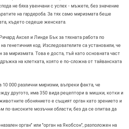
пода не бяха увенчани с успех - мъжете, без значение
 вратите на гардероба. За тях само миризмата беше
тата, където седеше женската.
 Ричард Аксел и Линде Бък за тяхната работа по
 на генетичния код. Изследователите са установили, че
 за миризмата. Това е доста, тъй като основната част
дръжка на клетката, която е по-сложна от тайванската
 10 000 различни миризми, въпреки факта, че
жду другото, има 350 вида рецептори в мишки, котки и
а животните обонянието е същият орган като зрението и
 по-високите мозъчни области, без да се опитва да
азален орган" или "орган на Якобсон", разположен на