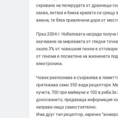
скриване на пеперудата от дразнещи гос
какво, летяха и биеха крилата си срещу
важна, те бяха привлечени дори от мес
През 2004 г. Нобеловата награда получи
изучаване на миризмата от гледна точка
около 3% от човешкия геном е отговорен
от генома е посветена на жизнената под
електроника..
Човек разпознава и съхранява в паметта
притежава само 350 вида рецептори. Ме
кучета, 700 при маймуни и 100 в риба.З
докосването, предаваща информация към
направи нищо самостоятелно..
Има друг тип рецептор, наречен "вомерон