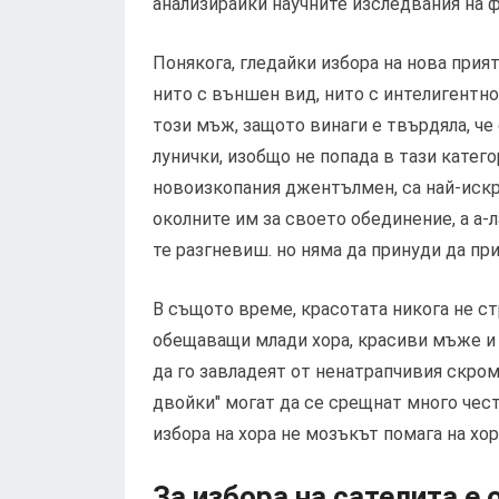
анализирайки научните изследвания на 
Понякога, гледайки избора на нова прият
нито с външен вид, нито с интелигентнос
този мъж, защото винаги е твърдяла, че
лунички, изобщо не попада в тази катег
новоизкопания джентълмен, са най-искре
околните им за своето обединение, а а-ла
те разгневиш. но няма да принуди да при
В същото време, красотата никога не ст
обещаващи млади хора, красиви мъже и с
да го завладеят от ненатрапчивия скром
двойки" могат да се срещнат много често
избора на хора не мозъкът помага на хор
За избора на сателита е