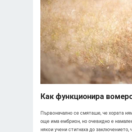
Как функционира вомеро
Първоначално се смяташе, че хората ням
още има ембрион, но очевидно е намале
някои учени стигнаха до заключението, ч