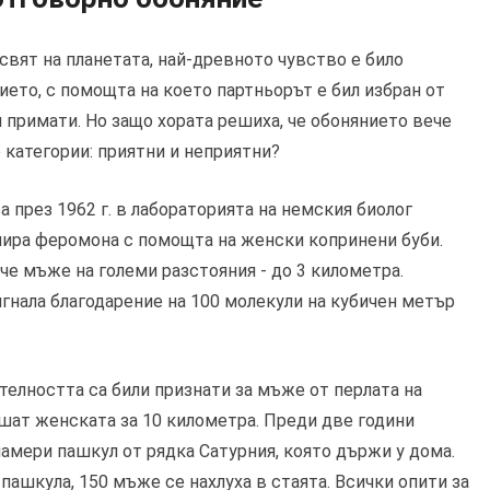
свят на планетата, най-древното чувство е било
нието, с помощта на което партньорът е бил избран от
и примати. Но защо хората решиха, че обонянието вече
 категории: приятни и неприятни?
 през 1962 г. в лабораторията на немския биолог
олира феромона с помощта на женски копринени буби.
че мъже на големи разстояния - до 3 километра.
гнала благодарение на 100 молекули на кубичен метър
телността са били признати за мъже от перлата на
ишат женската за 10 километра. Преди две години
амери пашкул от рядка Сатурния, която държи у дома.
пашкула, 150 мъже се нахлуха в стаята. Всички опити за