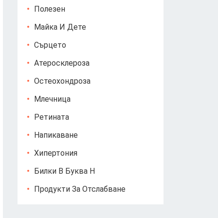
Полезен
Майка И Дете
Сърцето
Атеросклероза
Остеохондроза
Млечница
Ретината
Напикаване
Хипертония
Билки В Буква Н
Продукти За Отслабване