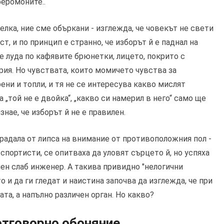
феромоните..
елка, ние сме объркани - изглежда, че човекът не свети
т, и по принцип е странно, че изборът й е паднал на
 е луда по кафявите брюнетки, лицето, покрито с
ория. Но чувствата, които момичето чувства за
ни и топли, и тя не се интересува какво мислят
 „той не е двойка“, „какво си намерил в него“ само ще
знае, че изборът й не е правилен.
радала от липса на внимание от противоположния пол -
портисти, се опитваха да уловят сърцето й, но успяха
ен слаб инженер. А такива привидно "нелогични
 и да ги гледат и наистина започва да изглежда, че при
ата, а напълно различен орган. Но какво?
 отговорно обоняние