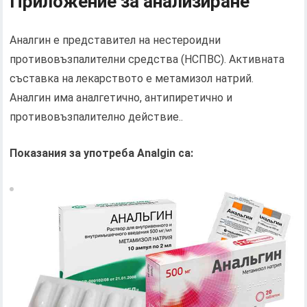
Приложение за анализиране
Аналгин е представител на нестероидни
противовъзпалителни средства (НСПВС). Активната
съставка на лекарството е метамизол натрий.
Аналгин има аналгетично, антипиретично и
противовъзпалително действие..
Показания за употреба Analgin са: