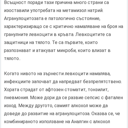
Всъщност поради тази причина много страни са
изоставили употребата на метамизол натрий.
Агранулоцитозата е патологично състояние,
характеризиращо се с критично намаляване на броя на
гранулните левкоцити в кръвта. Левкоцитите са
защитници на тялото. Те са първите, които
разпознават и атакуват микроби, които влизат в
тялото..
Когато нивото на зърнести левкоцити намалява,
инфекциите започват да напредват безпрепятствено.
Хората страдат от афтозен стоматит, тонзилит,
пневмония. Може дори да се развие сепсис с фатален
изход. Между другото, самият алкохол може да
доведе до развитие на агранулоцитоза. Оказва се, че
комбинираното използване на Аналгин с алкохол