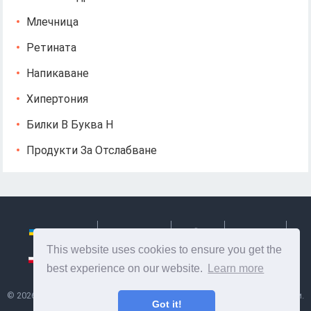
Млечница
Ретината
Напикаване
Хипертония
Билки В Буква Н
Продукти За Отслабване
Українська
Български
Česky
Hrvatski
This website uses cookies to ensure you get the
Polski
Slovenský
Slovenščina
Сербиан
best experience on our website.
Learn more
©
2026
Ze Signon
- Полезна информация и съвети за грижа за себе си.
Got it!