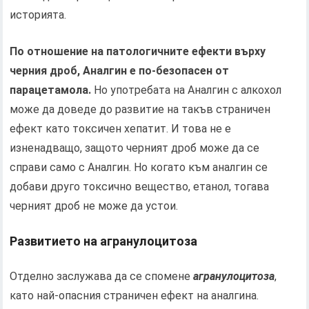
историята.
По отношение на патологичните ефекти върху
черния дроб, Аналгин е по-безопасен от
парацетамола.
Но употребата на Аналгин с алкохол
може да доведе до развитие на такъв страничен
ефект като токсичен хепатит. И това не е
изненадващо, защото черният дроб може да се
справи само с Аналгин. Но когато към аналгин се
добави друго токсично вещество, етанол, тогава
черният дроб не може да устои.
Развитието на агранулоцитоза
Отделно заслужава да се спомене
агранулоцитоза
,
като най-опасния страничен ефект на аналгина.