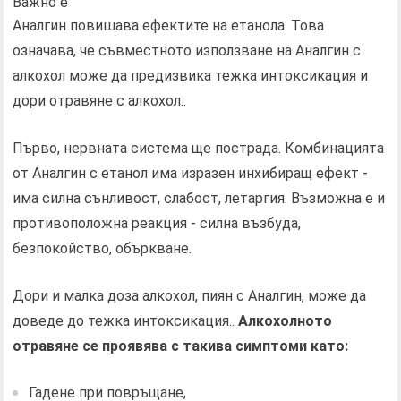
Важно е
Аналгин повишава ефектите на етанола. Това
означава, че съвместното използване на Аналгин с
алкохол може да предизвика тежка интоксикация и
дори отравяне с алкохол..
Първо, нервната система ще пострада. Комбинацията
от Аналгин с етанол има изразен инхибиращ ефект -
има силна сънливост, слабост, летаргия. Възможна е и
противоположна реакция - силна възбуда,
безпокойство, объркване.
Дори и малка доза алкохол, пиян с Аналгин, може да
доведе до тежка интоксикация..
Алкохолното
отравяне се проявява с такива симптоми като:
Гадене при повръщане,