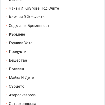
Чанти И Кръгове Под Очите
Камъни В Жлъчката
Седмична Бременност
Кърмене
Горчива Уста
Продукти
Вещества
Полезен
Майка И Дете
Сърцето
Атеросклероза
Остеохондроза