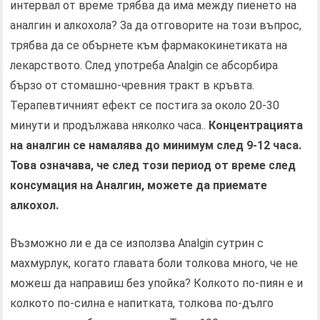
интервал от време трябва да има между пиенето на
аналгин и алкохола? За да отговорите на този въпрос,
трябва да се обърнете към фармакокинетиката на
лекарството. След употреба Analgin се абсорбира
бързо от стомашно-чревния тракт в кръвта.
Терапевтичният ефект се постига за около 20-30
минути и продължава няколко часа..
Концентрацията
на аналгин се намалява до минимум след 9-12 часа.
Това означава, че след този период от време след
консумация на Аналгин, можете да приемате
алкохол.
Възможно ли е да се използва Analgin сутрин с
махмурлук, когато главата боли толкова много, че не
можеш да направиш без упойка? Колкото по-пиян е и
колкото по-силна е напитката, толкова по-дълго