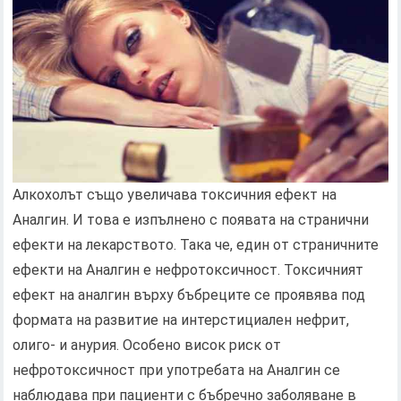
Алкохолът също увеличава токсичния ефект на
Аналгин. И това е изпълнено с появата на странични
ефекти на лекарството. Така че, един от страничните
ефекти на Аналгин е нефротоксичност. Токсичният
ефект на аналгин върху бъбреците се проявява под
формата на развитие на интерстициален нефрит,
олиго- и анурия. Особено висок риск от
нефротоксичност при употребата на Аналгин се
наблюдава при пациенти с бъбречно заболяване в