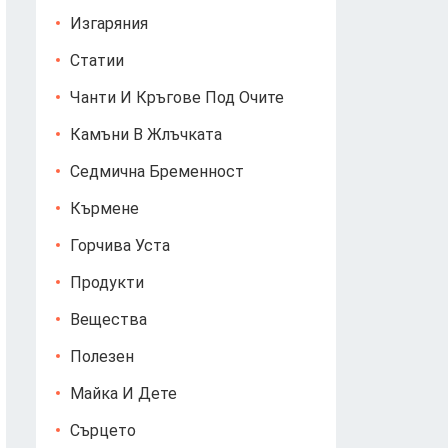
Изгаряния
Статии
Чанти И Кръгове Под Очите
Камъни В Жлъчката
Седмична Бременност
Кърмене
Горчива Уста
Продукти
Вещества
Полезен
Майка И Дете
Сърцето