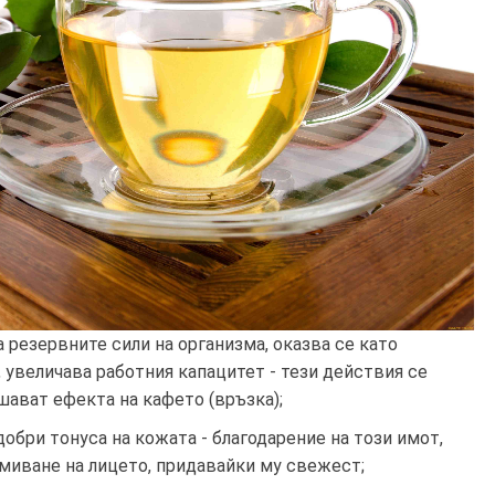
 резервните сили на организма, оказва се като
 увеличава работния капацитет - тези действия се
ават ефекта на кафето (връзка);
добри тонуса на кожата - благодарение на този имот,
змиване на лицето, придавайки му свежест;