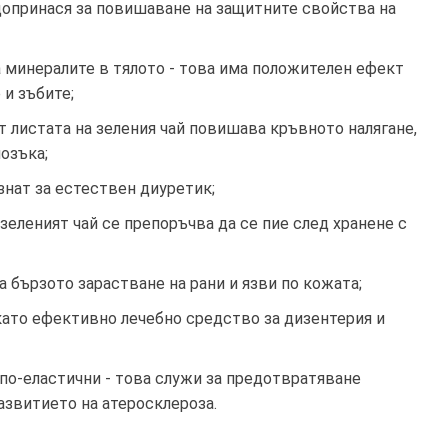
допринася за повишаване на защитните свойства на
а минералите в тялото - това има положителен ефект
 и зъбите;
т листата на зеления чай повишава кръвното налягане,
озъка;
знат за естествен диуретик;
зеленият чай се препоръчва да се пие след хранене с
а бързото зарастване на рани и язви по кожата;
ато ефективно лечебно средство за дизентерия и
 по-еластични - това служи за предотвратяване
азвитието на атеросклероза.