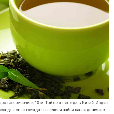
достига височина 10 м. Той се отглежда в Китай, Индия,
оследък се отглеждат на зелени чайни насаждения и в