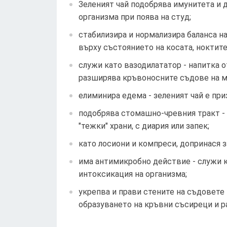
Зеленият чай подобрява имунитета и 
организма при поява на студ;
стабилизира и нормализира баланса н
върху състоянието на косата, ноктите
служи като вазодилататор - напитка о
разширява кръвоносните съдове на м
елиминира едема - зеленият чай е при
подобрява стомашно-чревния тракт - 
"тежки" храни, с диария или запек;
като лосиони и компреси, допринася з
има антимикробно действие - служи к
интоксикация на организма;
укрепва и прави стените на съдовете
образуването на кръвни съсиреци и р