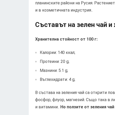
планинските райони на Русия. Растениет
и в козметичната индустрия..
Съставът на зелен чай и
Хранителна стойност от 100 г:
Калории: 140 ккал;
Протеини: 20 g;
Мазнини: 5.1 g;
Въглехидрати: 4 g;
В състава на зеления чай са открити по
фосфор, флуор, магнезий. Също така в 
и витамини..
Но ползите от зеления ча