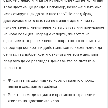
сдобие с нещо или да се намери човек до него, тогава
това щастие ще дойде. Например, казваме: "Сега, ако
имах съпруг, щях да съм щастлив." Но след брак,
дългоочакваното щастие не винаги идва, и ние го
чакаме вече с увеличение на заплатата или получаване
на нова позиция. Според експерти, животът на
щастливите хора не е нещо конкретно, то се състои
от редица конкретни действия, които карат човек да
се чувства добре, което означава, че той е щастлив.
предлага да се разгледат действията по пътя към
желаното.
Животът на щастливите хора: ставайте според
плана и следвайте графика
Ролята на медитацията и правилното хранене в
живота на щастливите хора