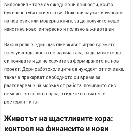
видеоклип - това са ежедневни дейности, които
буквално губят живота ви. Полезни паузи - изучаване
на нов език или модерна книга, за да получите нещо
наистина ново, интересно и полезно в живота ви.
Важна роля в един щастлив живот играе времето
през уикенда, което се нарича така, за да можете да
си почивате и да не харчите за формирането на нов
проект. Дори работохолиците се нуждаят от почивка,
така че прекарват свободното си време за
разтоварване на мозъка от работа: почивайте със
семейството си в парка, отидете с приятел в
ресторант и т.н..
Животът на щастливите хора:
контрол на финансите и нови