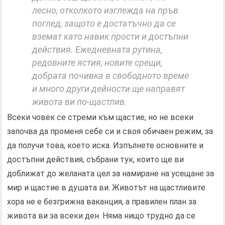
лесно, отколкото изглежда на пръв
поглед, защото е достатъчно да се
вземат като навик прости и достъпни
действия. Ежедневната рутина,
редовните ястия, новите срещи,
добрата почивка в свободното време
и много други дейности ще направят
живота ви по-щастлив.
Всеки човек се стреми към щастие, но не всеки
започва да променя себе си и своя обичаен режим, за
да получи това, което иска. Изпълнете основните и
достъпни действия, събрани тук, които ще ви
доближат до желаната цел за намиране на усещане за
мир и щастие в душата ви. Животът на щастливите
хора не е безгрижна ваканция, а правилен план за
живота ви за всеки ден. Няма нищо трудно да се