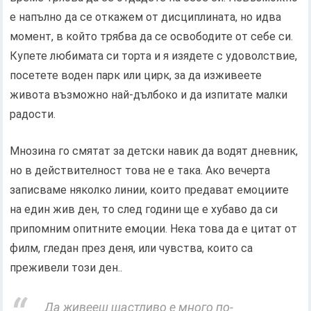
е напълно да се откажем от дисциплината, но идва
момент, в който трябва да се освободите от себе си.
Купете любимата си торта и я изядете с удоволствие,
посетете воден парк или цирк, за да изживеете
живота възможно най-дълбоко и да изпитате малки
радости.
Мнозина го смятат за детски навик да водят дневник,
но в действителност това не е така. Ако вечерта
записваме няколко линии, които предават емоциите
на един жив ден, то след години ще е хубаво да си
припомним опитните емоции. Нека това да е цитат от
филм, гледан през деня, или чувства, които са
преживели този ден..
Да живееш щастливо е много по-