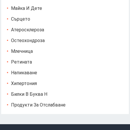
Майка И Дете
Сърцето
Атеросклероза
Остеохондроза
Млечница
Ретината
Напикаване
Хипертония
Билки В Буква Н
Продукти За Отслабване