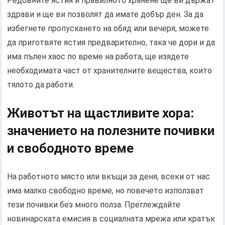
Редовните ястия и правилното хранене ще ви държат
здрави и ще ви позволят да имате добър ден. За да
избегнете пропускането на обяд или вечеря, можете
да приготвяте ястия предварително, така че дори и да
има пълен хаос по време на работа, ще изядете
необходимата част от хранителните вещества, които
тялото да работи.
Животът на щастливите хора:
значението на полезните почивки
и свободното време
На работното място или вкъщи за деня, всеки от нас
има малко свободно време, но повечето използват
тези почивки без много полза. Преглеждайте
новинарската емисия в социалната мрежа или кратък