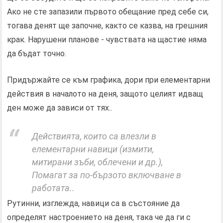
Ако не сте запазили първото обещание пред себе си,
тогава денят ще започне, както се казва, на грешния
крак. Нарушени планове - чувствата на щастие няма
да бъдат точно.
Придържайте се към графика, дори при елементарни
действия в началото на деня, защото целият идващ
ден може да зависи от тях..
Действията, които са влезли в
елементарни навици (измити,
митирани зъби, облечени и др.),
Помагат за по-бързото включване в
работата..
Рутинни, изглежда, навици са в състояние да
определят настроението на деня, така че да ги с