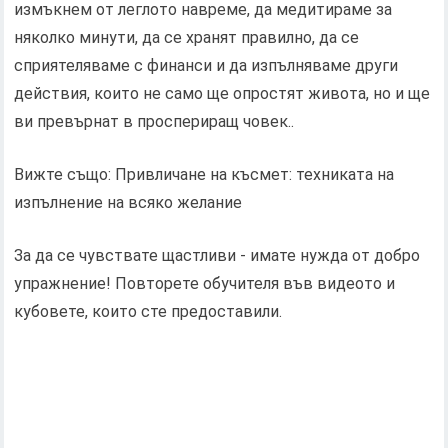
измъкнем от леглото навреме, да медитираме за
няколко минути, да се хранят правилно, да се
сприятеляваме с финанси и да изпълняваме други
действия, които не само ще опростят живота, но и ще
ви превърнат в проспериращ човек..
Вижте също: Привличане на късмет: техниката на
изпълнение на всяко желание
За да се чувствате щастливи - имате нужда от добро
упражнение! Повторете обучителя във видеото и
кубовете, които сте предоставили.