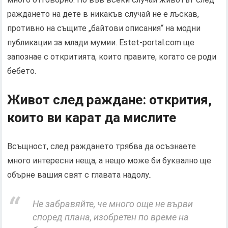
раждането на дете в никакъв случай не е лъскав,
противно на същите „байтови описания“ на модни
публикации за млади мумии. Estet-portal.com ще
запознае с откритията, които правите, когато се роди
бебето.
Живот след раждане: открития,
които ви карат да мислите
Всъщност, след раждането трябва да осъзнаете
много интересни неща, а нещо може би буквално ще
обърне вашия свят с главата надолу..
Не забравяйте, че много още не върви
според плана, изобретен по време на