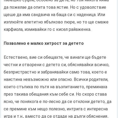
да пожелае да опита това ястие. Но с удоволствие
щеше да има сандвича на баща си с наденица. Или
изплюйте апетитно ябълково пюре, но то ще смаже
карфиола, измивайки го с кисел райаженка.
Позволено е малко хитрост за детето
Естествено, вие си обещахте, че винаги ще бъдете
честни и отворени с детето си, обяснявайки всичко,
безпристрастно и забранявайки само това, което е
наистина невъзможно или опасно. Всички родители,
които стъпиха по пътя на възпитанието, преминаха
през такива обещания към себе си. Но скоро става
ясно, че понякога е по-лесно да се отклони детето, да
се премине към нещо полезно, интрига с интересна
игра и т.н., вместо да се отдаде на дълги обяснения..