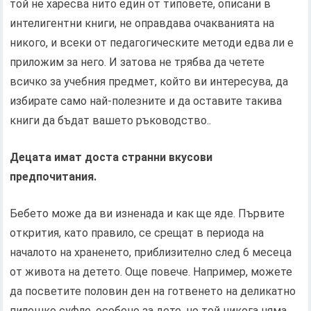
той не харесва нито един от типовете, описани в
интелигентни книги, не оправдава очакванията на
никого, и всеки от педагогическите методи едва ли е
приложим за него. И затова не трябва да четете
всичко за учебния предмет, който ви интересува, да
избирате само най-полезните и да оставите такива
книги да бъдат вашето ръководство..
Децата имат доста странни вкусови
предпочитания.
Бебето може да ви изненада и как ще яде. Първите
открития, като правило, се срещат в периода на
началото на храненето, приблизително след 6 месеца
от живота на детето. Още повече. Например, можете
да посветите половин ден на готвенето на деликатно
пилешко суфле, особено за дете, но той никога няма