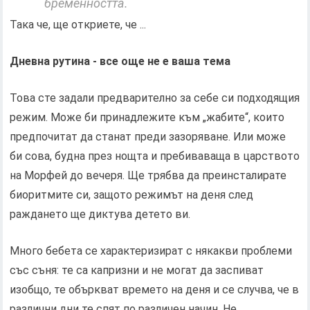
бременността.
Така че, ще откриете, че ...
Дневна рутина - все още не е ваша тема
Това сте задали предварително за себе си подходящия
режим. Може би принадлежите към „жабите“, които
предпочитат да станат преди зазоряване. Или може
би сова, будна през нощта и пребиваваща в царството
на Морфей до вечеря. Ще трябва да преинсталирате
биоритмите си, защото режимът на деня след
раждането ще диктува детето ви.
Много бебета се характеризират с някакви проблеми
със съня: те са капризни и не могат да заспиват
изобщо, те объркват времето на деня и се случва, че в
различни дни те спят по различен начин. Не