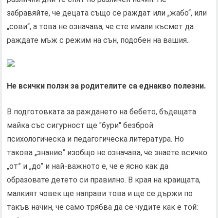
забравяйте, че децата също се раждат или „жабо“, или
„сови“, а това не означава, че сте имали късмет да
раждате мъж с режим на сън, подобен на вашия..
Не всички ползи за родителите са еднакво полезни.
В подготовката за раждането на бебето, бъдещата
майка със сигурност ще "бури" безброй
психологическа и педагогическа литература. Но
такова „знание” изобщо не означава, че знаете всичко
„от” и „до” и най-важното е, че е ясно как да
образовате детето си правилно. В края на краищата,
малкият човек ще направи това и ще се държи по
такъв начин, че само трябва да се чудите как е той: