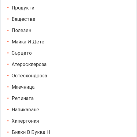
Продукти
Вещества
Полезен
Майка И Дете
Сърцето
Атеросклероза
Остеохондроза
Млечница
Ретината
Напикаване
Хипертония
Билки В Буква Н