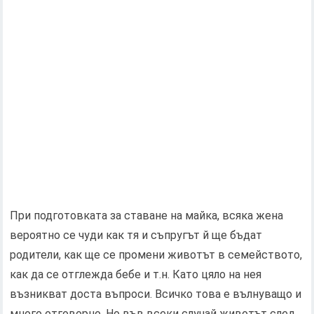
При подготовката за ставане на майка, всяка жена
вероятно се чуди как тя и съпругът й ще бъдат
родители, как ще се промени животът в семейството,
как да се отглежда бебе и т.н. Като цяло на нея
възникват доста въпроси. Всичко това е вълнуващо и
много отговорно. Но във всеки случай животът след