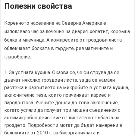
Полезни свойства
Коренното население на Северна Америка е
използвало чая за лечение на диария, хепатит, коремна
болка и млечница. А компресите от гроздови листа
облекчават болката в гърдите, ревматичните и
главоболие.
За устната кухина. Оказва се, че си струва да се
дъвчат няколко гроздови листа, за да се намали
растежа и развитието на микробите в устната кухина,
включително тези, които причиняват кариес и
пародонтоза. Учените дошли до това заключение,
когато успяли да получат три мощни съединения с
антимикробно действие от листата и стъблата на
гроздето. Подробности могат да бъдат намерени в
бележките от 2010 г. за биоорганичната и