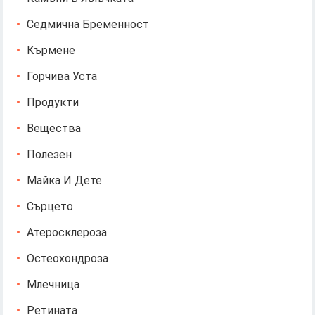
Седмична Бременност
Кърмене
Горчива Уста
Продукти
Вещества
Полезен
Майка И Дете
Сърцето
Атеросклероза
Остеохондроза
Млечница
Ретината