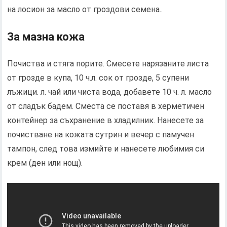
на лосион за масло от гроздови семена..
За мазна кожа
Почиства и стяга порите. Смесете нарязаните листа
от грозде в купа, 10 ч.л. сок от грозде, 5 супени
лъжици. л. чай или чиста вода, добавете 10 ч. л. масло
от сладък бадем. Сместа се поставя в херметичен
контейнер за съхранение в хладилник. Нанесете за
почистване на кожата сутрин и вечер с памучен
тампон, след това измийте и нанесете любимия си
крем (ден или нощ).