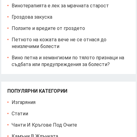
Винотерапията е лек за мрачната старост
Гроздова закуска
Ползите и вредите от гроздето
Петното на кожата вече не се отнася до
неизлечими болести
Вино петна и хемангиоми по тялото признаци на
съдбата или предупреждения за болести?
ПОПУЛЯРНИ КАТЕГОРИИ
Изгаряния
Статии
Чанти И Кръгове Под Очите
Камъни В Жлъчката