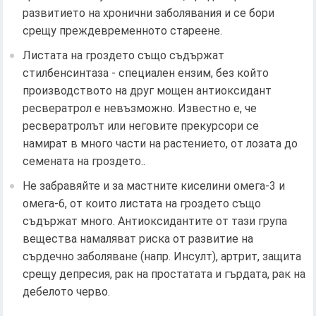
развитието на хронични заболявания и се бори
срещу преждевременното стареене.
Листата на гроздето също съдържат
стилбенсинтаза - специален ензим, без който
производството на друг мощен антиоксидант
ресвератрол е невъзможно. Известно е, че
ресвератролът или неговите прекурсори се
намират в много части на растението, от лозата до
семената на гроздето..
Не забравяйте и за мастните киселини омега-3 и
омега-6, от които листата на гроздето също
съдържат много. Антиоксидантите от тази група
вещества намаляват риска от развитие на
сърдечно заболяване (напр. Инсулт), артрит, защита
срещу депресия, рак на простатата и гърдата, рак на
дебелото черво.