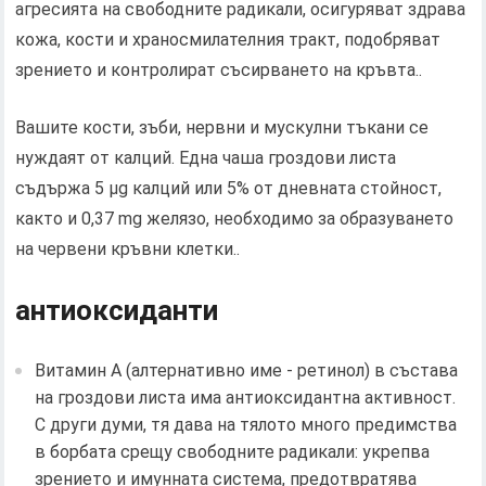
агресията на свободните радикали, осигуряват здрава
кожа, кости и храносмилателния тракт, подобряват
зрението и контролират съсирването на кръвта..
Вашите кости, зъби, нервни и мускулни тъкани се
нуждаят от калций. Една чаша гроздови листа
съдържа 5 µg калций или 5% от дневната стойност,
както и 0,37 mg желязо, необходимо за образуването
на червени кръвни клетки..
антиоксиданти
Витамин А (алтернативно име - ретинол) в състава
на гроздови листа има антиоксидантна активност.
С други думи, тя дава на тялото много предимства
в борбата срещу свободните радикали: укрепва
зрението и имунната система, предотвратява