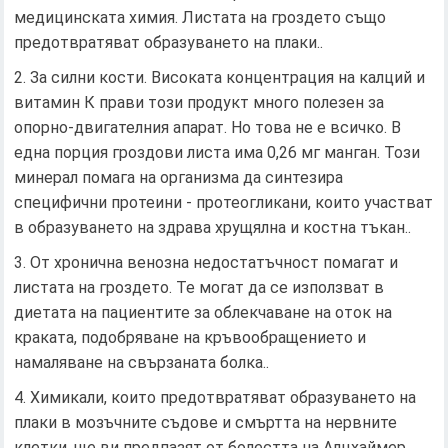
медицинската химия. Листата на гроздето също
предотвратяват образуването на плаки..
За силни кости. Високата концентрация на калций и
витамин К прави този продукт много полезен за
опорно-двигателния апарат. Но това не е всичко. В
една порция гроздови листа има 0,26 мг манган. Този
минерал помага на организма да синтезира
специфични протеини - протеогликани, които участват
в образуването на здрава хрущялна и костна тъкан..
От хронична венозна недостатъчност помагат и
листата на гроздето. Те могат да се използват в
диетата на пациентите за облекчаване на оток на
краката, подобряване на кръвообращението и
намаляване на свързаната болка..
Химикали, които предотвратяват образуването на
плаки в мозъчните съдове и смъртта на нервните
клетки, ще ви предпазят от болестта на Алцхаймер.