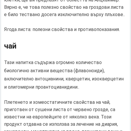
Вярно е, че това полезно свойство на гроздови листа
е било тествано досега изключително върху плъхове..
Ягода листа: полезни свойства и противопоказания.
чай
Тази напитка съдържа огромно количество
биологично активни вещества (флавоноиди),
включително антоцианини, кверцетин, изокверцетин
и олигомерни проантоцианидини..
Плетенето и хомеостатичните свойства на чай,
приготвен от сушени листа от червено грозде, са
известни на европейците от няколко века. Този
продукт отдавна се използва за лечение на диария,