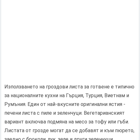
Използването на гроздови листа за готвене е типично
за националните кухни на Гърция, Турция, Виетнам и
Румъния. Един от най-вкусните оригинални ястия -
печени листа с пиле и зеленчуци. Вегетарианският
вариант включва подмяна на месо за тофу или гъби.
Листата от грозде могат да се добавят и към пюрето,
заедно с броколи, лук, зеле и други зеленчуци..