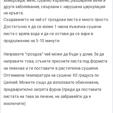
хемороиди, менструално кървене, разширени вени и
други заболявания, свързани с нарушена циркулация
на кръвта..
Създаването на чай от гроздови листа е много просто.
Достатъчно е да се излее 1 чаена лъжичка сушени
листа с вряла вода и да се остави да се вари в
продължение на 5-10 минути.
Направете "гроздов" чай може да бъде у дома. За да
направите това, сгънете пресните листа под формата
на пликове и ги поставете в растителна сушилня.
Оптимална температура на сушене: 65 градуса по
Целзий. Можете също да използвате обикновена,
предварително загрята фурна (преди да поставите
листата на тава за печене, не забравяйте да я
изключите).