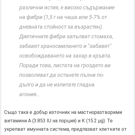
различни ястия, е високо съдържание
на фибри (1,5 г на чаша или 5-7% от
дневната стойност за възрастен).
Диетичните фибри запълват стомаха,
забавят храносмилането и "забавят"
освобождаването на захар в кръвта.
Поради това, листата на гроздето ви
позволяват да останете пълни по-
дълго и да не изпитате гладна
агония..
Също така е добър източник на мастноразтворими
витамини А (3.853 IU на порция) и К (15.2 μg). Те
укрепват имунната система, предпазват клетките от