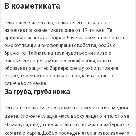
В козметиката
Наистина е известно, че листата от грозде се
използват в козметиката още от 17-ти век. Те
придават на кожата здрав блясък, наситени с влага,
омекотяващи и ексфолиращи свойства, борба с
бръчките. Тайната на тези чудотворни листа е
високата концентрация на полифеноли, които
образуват защитна бариера срещу оксидативния
стрес, токсините в околната среда и вредното
слънчево лъчение..
За груба, груба кожа
Натрошете листата на гроздето, смесете ги с медово
цвете, сложете сладка маса върху лицето и тялото за
20 минути, след това изплакнете всичко и избършете
кожата с кърпа. Добър последен етап е използването