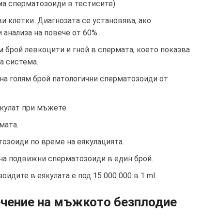
ма сперматозоиди в тестисите).
и клетки. Диагнозата се установява, ако
анализа на повече от 60%.
ям брой левкоцити и гной в спермата, което показва
а система.
 на голям брой патологични сперматозоиди от
якулат при мъжете.
мата.
озоиди по време на еякулацията.
 на подвижни сперматозоиди в един брой.
оидите в еякулата е под 15 000 000 в 1 ml.
ечение на мъжкото безплодие