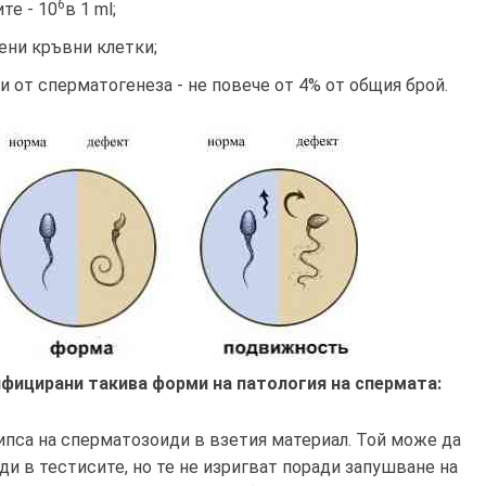
6
те - 10
в 1 ml;
ени кръвни клетки;
ки от сперматогенеза - не повече от 4% от общия брой.
фицирани такива форми на патология на спермата:
ипса на сперматозоиди в взетия материал. Той може да
и в тестисите, но те не изригват поради запушване на