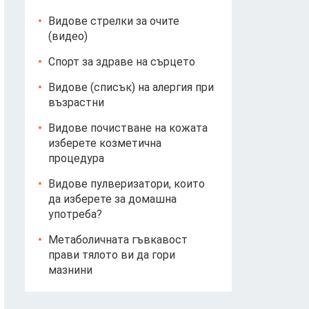
Видове стрелки за очите
(видео)
Спорт за здраве на сърцето
Видове (списък) на алергия при
възрастни
Видове почистване на кожата
изберете козметична
процедура
Видове пулверизатори, които
да изберете за домашна
употреба?
Метаболичната гъвкавост
прави тялото ви да гори
асически методи за лечение на безплодие при м
мазнини