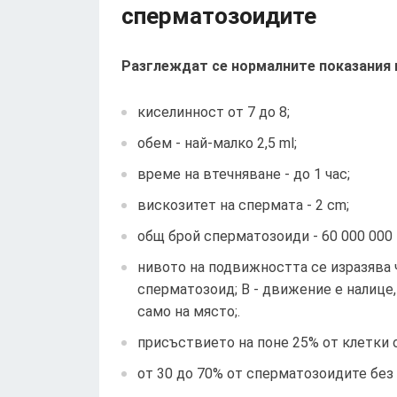
сперматозоидите
Разглеждат се нормалните показания 
киселинност от 7 до 8;
обем - най-малко 2,5 ml;
време на втечняване - до 1 час;
вискозитет на спермата - 2 cm;
общ брой сперматозоиди - 60 000 000 
нивото на подвижността се изразява ч
сперматозоид; B - движение е налице, 
само на място;.
присъствието на поне 25% от клетки от
от 30 до 70% от сперматозоидите без 