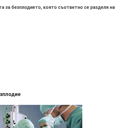
та за безплодието, която съответно се разделя на
езплодие