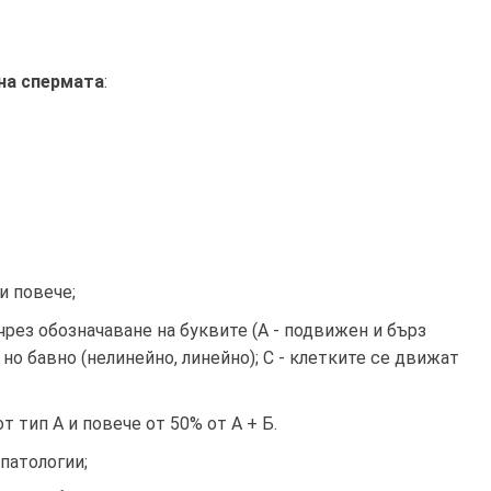
на спермата
:
и повече;
рез обозначаване на буквите (A - подвижен и бърз
но бавно (нелинейно, линейно); C - клетките се движат
 тип А и повече от 50% от А + Б.
патологии;