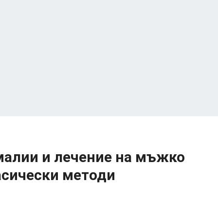
малии и лечение на мъжко
асически методи