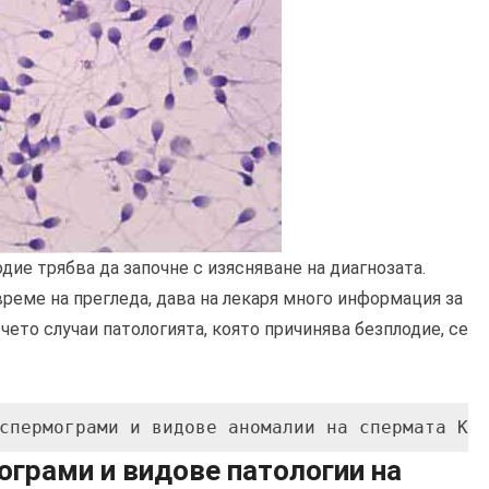
ие трябва да започне с изясняване на диагнозата.
реме на прегледа, дава на лекаря много информация за
чето случаи патологията, която причинява безплодие, се
спермограми и видове аномалии на спермата Кл
ограми и видове патологии на