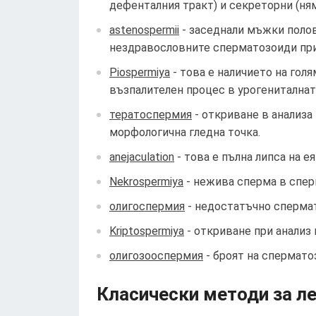
дефенталния тракт) и секреторни (ня
astenospermii
- заседнали мъжки полов
нездравословните сперматозоиди при 
Piospermiya
- това е наличието на гол
възпалителен процес в урогениталнат
тератоспермия
- откриване в анализа
морфологична гледна точка.
anejaculation
- това е пълна липса на е
Nekrospermiya
- нежива сперма в спер
олигоспермия
- недостатъчно спермат
Kriptospermiya
- откриване при анализ
олигозооспермия
- броят на сперматоз
Класически методи за л