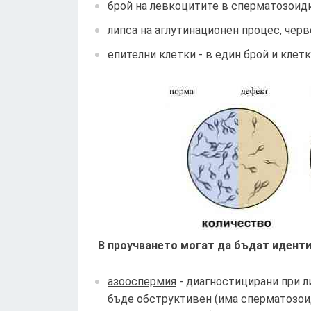
брой на левкоцитите в сперматозоиди
липса на аглутинационен процес, черв
епителни клетки - в един брой и клет
В проучването могат да бъдат иденти
азооспермия
- диагностицирани при л
бъде обструктивен (има сперматозоид