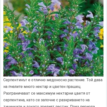
Серпентинът е отлично медоносно растение. Той дава
на пчелите много нектар и цветен прашец.
Разграничават се максимум нектарни цветя от
серпентина, като се започне с разкриването на
тичинките и докато зрелият пестик. През периода,