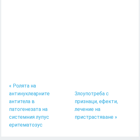
« Ролята на
антинуклеарните
Злоупотреба с
антитела в
признаци, ефекти,
патогенезата на
лечение на
системния лупус
пристрастяване »
еритематозус