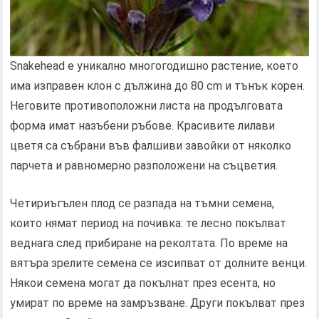
Snakehead е уникално многогодишно растение, което
има изправен клон с дължина до 80 cm и тънък корен.
Неговите противоположни листа на продълговата
форма имат назъбени ръбове. Красивите лилави
цветя са събрани във фалшиви завойки от няколко
парчета и равномерно разположени на съцветия.
Четириъгълен плод се разпада на тъмни семена,
които нямат период на почивка: те лесно покълват
веднага след прибиране на реколтата. По време на
вятъра зрелите семена се изсипват от долните венци.
Някои семена могат да покълнат през есента, но
умират по време на замръзване. Други покълват през