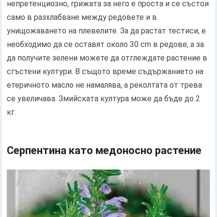
непретенциозно, грижата за него е проста и се състои
само в разхлабване между редовете и в
унищожаването на плевелите. За да растат тестиси, е
необходимо да се оставят около 30 cm в редове, а за
да получите зелени можете да отглеждате растение в
сгъстени култури. В същото време съдържанието на
етеричното масло не намалява, а реколтата от трева
се увеличава. Змийската култура може да бъде до 2
кг.
Серпентина като медоносно растение