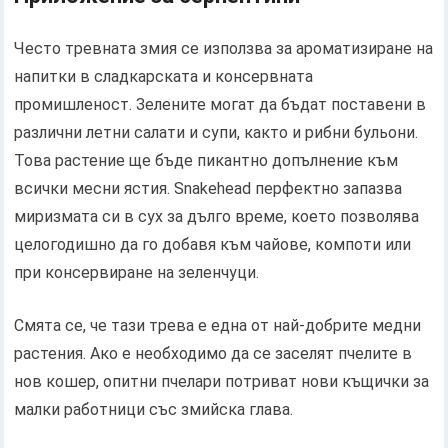
Често тревната змия се използва за ароматизиране на
напитки в сладкарската и консервната
промишленост. Зелените могат да бъдат поставени в
различни летни салати и супи, както и рибни бульони.
Това растение ще бъде пикантно допълнение към
всички месни ястия. Snakehead перфектно запазва
миризмата си в сух за дълго време, което позволява
целогодишно да го добавя към чайове, компоти или
при консервиране на зеленчуци.
Смята се, че тази трева е една от най-добрите медни
растения. Ако е необходимо да се заселят пчелите в
нов кошер, опитни пчелари потриват нови къщички за
малки работници със змийска глава.