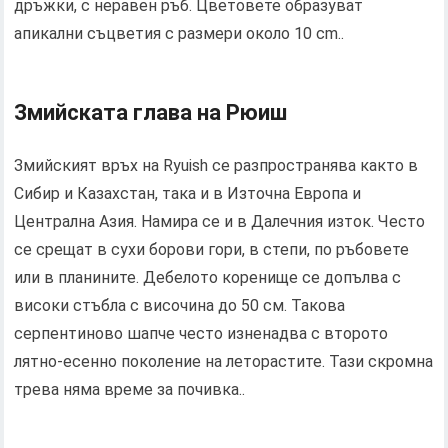
дръжки, с неравен ръб. Цветовете образуват
апикални съцветия с размери около 10 cm..
Змийската глава на Рюиш
Змийският връх на Ryuish се разпространява както в
Сибир и Казахстан, така и в Източна Европа и
Централна Азия. Намира се и в Далечния изток. Често
се срещат в сухи борови гори, в степи, по ръбовете
или в планините. Дебелото коренище се допълва с
високи стъбла с височина до 50 см. Такова
серпентиново шапче често изненадва с второто
лятно-есенно поколение на леторастите. Тази скромна
трева няма време за почивка..