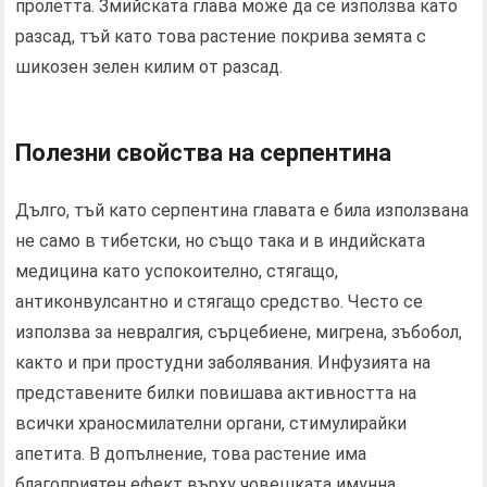
пролетта. Змийската глава може да се използва като
разсад, тъй като това растение покрива земята с
шикозен зелен килим от разсад.
Полезни свойства на серпентина
Дълго, тъй като серпентина главата е била използвана
не само в тибетски, но също така и в индийската
медицина като успокоително, стягащо,
антиконвулсантно и стягащо средство. Често се
използва за невралгия, сърцебиене, мигрена, зъбобол,
както и при простудни заболявания. Инфузията на
представените билки повишава активността на
всички храносмилателни органи, стимулирайки
апетита. В допълнение, това растение има
благоприятен ефект върху човешката имунна