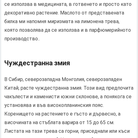
се използва в медицината, в готвенето и просто като
декоративно растение. Маслото от представената
билка ми напомня миризмата на лимонена трева,
която позволява да се използва и в парфюмерийното
производство..
Чуждестранна змия
В Сибир, северозападна Монголия, северозападен
Китай, расте чуждестранна змия. Този вид предпочита
чакълести и каменисти южни склонове, а понякога се
установява и във високопланинския пояс.
Коренището на растението е гъсто и дървесно, а
височината на стъблата варира от 15 до 65 см.
Листата на тази трева са горни, приседнали или къси