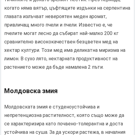
когато няма вятър, цъфтящите издънки на серпентина
главата излъчват невероятен меден аромат,
привличащ много пчели и пчели. Известно е, че
пчелите могат лесно да събират най-малко 200 кг
сравнително висококачествен безцветен мед на
хектар култури. Този мед има деликатна миризма на
лимон. В сухо лято, нектарната продуктивност на
растението може да бъде намалена 2 пъти.
Молдовска змия
Молдовската змия е студеноустойчива и
непретенциозна растителност, която също може да
се характеризира като почвено-толерантна и доста
устойчива на суша. За да ускори растежа, в началния