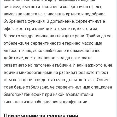
система, има антитоксичен и холеретичен ефект,
намалява нивата на гликоген в кръвта и подобрява
бъбречната функция. В допълнение, серпентинът е
ефективен при синини и стоматити, както и за
бързото заздравяване на гноящите рани. Трябва да се
отбележи, че серпентинното етерично масло има
антисептично, леко слабително и спазмолитично
действие, което ви позволява да потискате
развитието на патогенни гъбички. И най-важното е, че
всички микроорганизми не развиват резистентност
към него дори при достатъчно дълъг контакт. Освен
това беше отбелязано, че серпентинът има специален
благоприятен ефект при някои възпалителни
гинекологични заболявания и дисфункции..
Приложение за серпентини