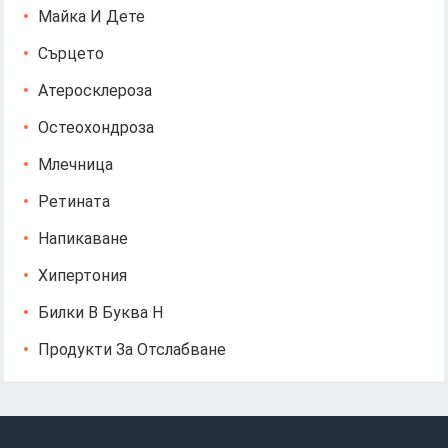
Майка И Дете
Сърцето
Атеросклероза
Остеохондроза
Млечница
Ретината
Напикаване
Хипертония
Билки В Буква Н
Продукти За Отслабване