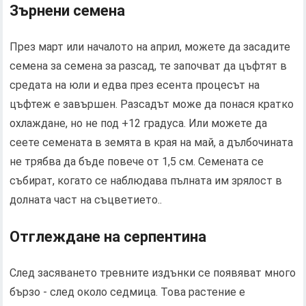
Зърнени семена
През март или началото на април, можете да засадите
семена за семена за разсад, те започват да цъфтят в
средата на юли и едва през есента процесът на
цъфтеж е завършен. Разсадът може да понася кратко
охлаждане, но не под +12 градуса. Или можете да
сеете семената в земята в края на май, а дълбочината
не трябва да бъде повече от 1,5 см. Семената се
събират, когато се наблюдава пълната им зрялост в
долната част на съцветието..
Отглеждане на серпентина
След засяването тревните издънки се появяват много
бързо - след около седмица. Това растение е