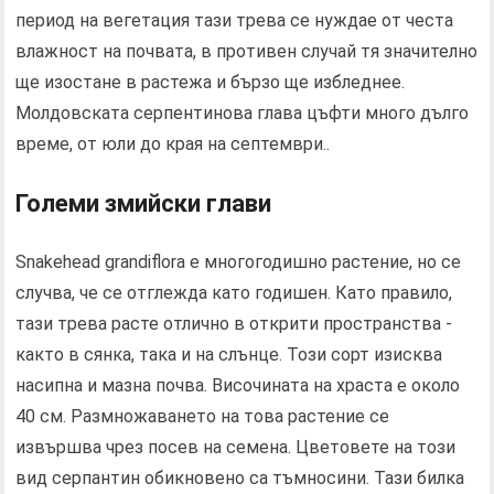
период на вегетация тази трева се нуждае от честа
влажност на почвата, в противен случай тя значително
ще изостане в растежа и бързо ще избледнее.
Молдовската серпентинова глава цъфти много дълго
време, от юли до края на септември..
Големи змийски глави
Snakehead grandiflora е многогодишно растение, но се
случва, че се отглежда като годишен. Като правило,
тази трева расте отлично в открити пространства -
както в сянка, така и на слънце. Този сорт изисква
насипна и мазна почва. Височината на храста е около
40 см. Размножаването на това растение се
извършва чрез посев на семена. Цветовете на този
вид серпантин обикновено са тъмносини. Тази билка