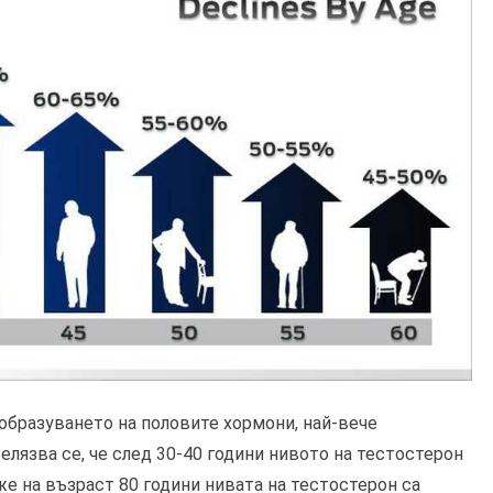
образуването на половите хормони, най-вече
елязва се, че след 30-40 години нивото на тестостерон
е на възраст 80 години нивата на тестостерон са