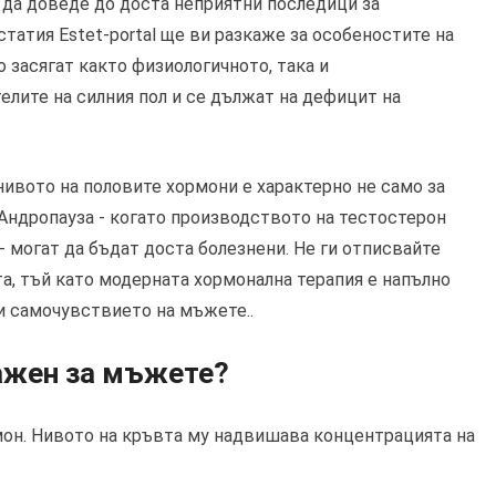
 да доведе до доста неприятни последици за
статия Estet-portal ще ви разкаже за особеностите на
 засягат както физиологичното, така и
елите на силния пол и се дължат на дефицит на
нивото на половите хормони е характерно не само за
 Андропауза - когато производството на тестостерон
 могат да бъдат доста болезнени. Не ги отписвайте
а, тъй като модерната хормонална терапия е напълно
и самочувствието на мъжете..
ажен за мъжете?
он. Нивото на кръвта му надвишава концентрацията на