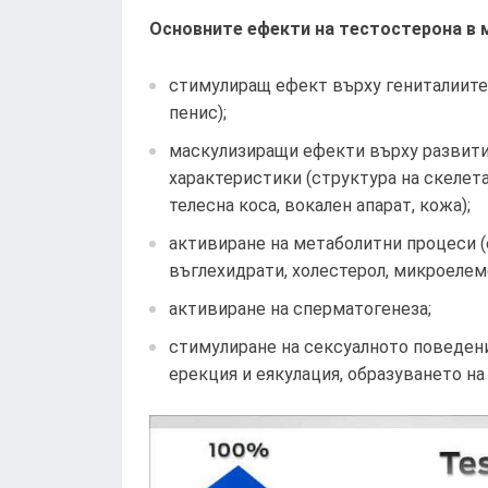
Основните ефекти на тестостерона в 
стимулиращ ефект върху гениталиите 
пенис);
маскулизиращи ефекти върху развити
характеристики (структура на скелета
телесна коса, вокален апарат, кожа);
активиране на метаболитни процеси (
въглехидрати, холестерол, микроелеме
активиране на сперматогенеза;
стимулиране на сексуалното поведени
ерекция и еякулация, образуването на