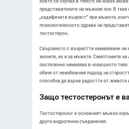
което се случва в тялото на човек може
представителите на мъжкия пол. В тази 
„кадифената възраст” при мъжете, които
психологическото здраве на представит
тестостерон..
Свързаното с възрастта намаляване на 
жените, но и за мъжете. Симптомите на
постепенно намалява в човешкото тяло -
обаче от неизбежния подход на старостт
способна да върне радостта от живота 
Защо тестостеронът е в
Тестостеронът е основният мъжки хорм
други андрогенни съединения..