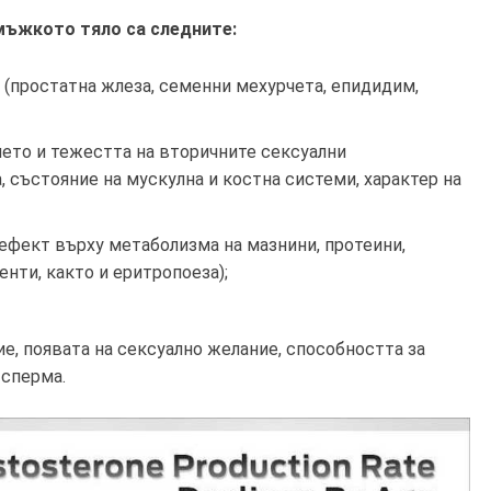
мъжкото тяло са следните:
(простатна жлеза, семенни мехурчета, епидидим,
ето и тежестта на вторичните сексуални
, състояние на мускулна и костна системи, характер на
ефект върху метаболизма на мазнини, протеини,
нти, както и еритропоеза);
е, появата на сексуално желание, способността за
 сперма.