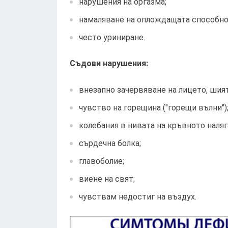
нарушения на оргазма;
намаляване на оплождащата способнос
често уриниране.
Съдови нарушения:
внезапно зачервяване на лицето, шията
чувство на горещина ("горещи вълни")
колебания в нивата на кръвното наляг
сърдечна болка;
главоболие;
виене на свят;
чувствам недостиг на въздух.