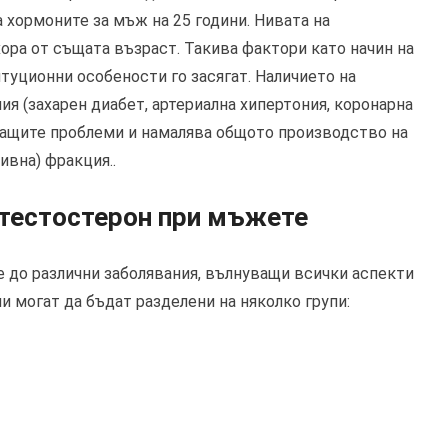
 хормоните за мъж на 25 години. Нивата на
хора от същата възраст. Такива фактори като начин на
туционни особености го засягат. Наличието на
я (захарен диабет, артериална хипертония, коронарна
ащите проблеми и намалява общото производство на
ивна) фракция..
 тестостерон при мъжете
 до различни заболявания, вълнуващи всички аспекти
 могат да бъдат разделени на няколко групи: