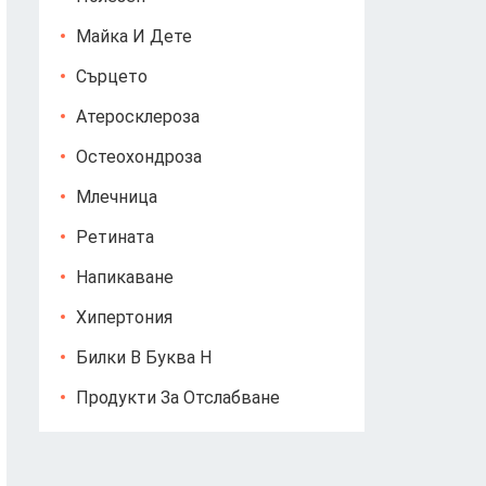
Майка И Дете
Сърцето
Атеросклероза
Остеохондроза
Млечница
Ретината
Напикаване
Хипертония
Билки В Буква Н
Продукти За Отслабване