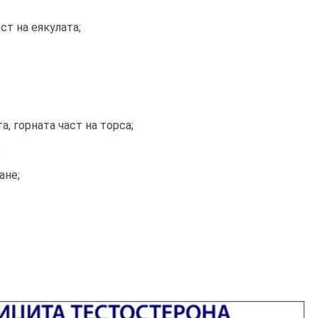
т на еякулата;
, горната част на торса;
;
ане;