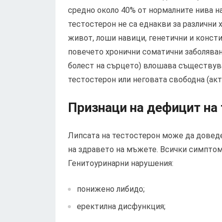
средно около 40% от нормалните нива на
тестостерон не са еднакви за различни 
живот, лоши навици, генетични и консти
повечето хронични соматични заболявани
болест на сърцето) влошава съществув
тестостерон или неговата свободна (акт
Признаци на дефицит на
Липсата на тестостерон може да доведе
на здравето на мъжете. Всички симптоми
Генитоуринарни нарушения:
понижено либидо;
еректилна дисфункция;