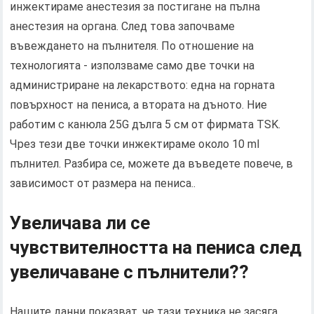
инжектираме анестезия за постигане на пълна
анестезия на органа. След това започваме
въвеждането на пълнителя. По отношение на
технологията - използваме само две точки на
администриране на лекарството: една на горната
повърхност на пениса, а втората на дъното. Ние
работим с канюла 25G дълга 5 см от фирмата TSK.
Чрез тези две точки инжектираме около 10 ml
пълнител. Разбира се, можете да въведете повече, в
зависимост от размера на пениса..
Увеличава ли се
чувствителността на пениса след
увеличаване с пълнители??
Нашите данни показват, че тази техника не засяга