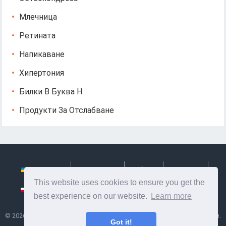
Млечница
Ретината
Напикаване
Хипертония
Билки В Буква Н
Продукти За Отслабване
Українська
Български
Česky
Hrvatski
This website uses cookies to ensure you get the
Polski
Slovenský
Slovenščina
Сербиан
best experience on our website.
Learn more
©
2026
Ze Signon
- Полезна информация и съвети за грижа за себе си.
Got it!