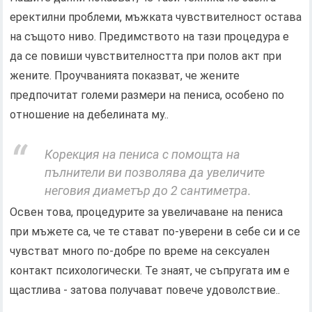
еректилни проблеми, мъжката чувствителност остава
на същото ниво. Предимството на тази процедура е
да се повиши чувствителността при полов акт при
жените. Проучванията показват, че жените
предпочитат големи размери на пениса, особено по
отношение на дебелината му..
Корекция на пениса с помощта на
пълнители ви позволява да увеличите
неговия диаметър до 2 сантиметра.
Освен това, процедурите за увеличаване на пениса
при мъжете са, че те стават по-уверени в себе си и се
чувстват много по-добре по време на сексуален
контакт психологически. Те знаят, че съпругата им е
щастлива - затова получават повече удоволствие..