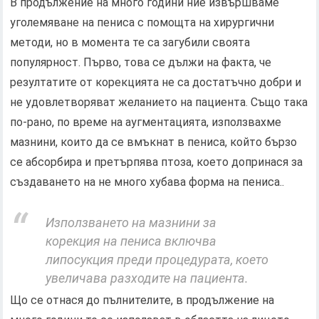
В продължение на много години ние извършваме
уголемяване на пениса с помощта на хирургични
методи, но в момента те са загубили своята
популярност. Първо, това се дължи на факта, че
резултатите от корекцията не са достатъчно добри и
не удовлетворяват желанието на пациента. Също така
по-рано, по време на аугментацията, използвахме
мазнини, които да се вмъкнат в пениса, който бързо
се абсорбира и претърпява птоза, което допринася за
създаването на не много хубава форма на пениса..
Използването на мазнини за
корекция на пениса включва
липосукция преди процедурата, което
увеличава разходите на пациента.
Що се отнася до пълнителите, в продължение на