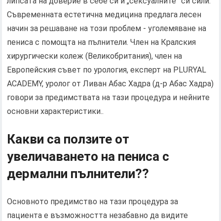
липсата на доверие в себе си и „сексуалните” си сили.
Съвременната естетична медицина предлага лесен
начин за решаване на този проблем - уголемяване на
пениса с помощта на пълнители. Член на Кралския
хирургически колеж (Великобритания), член на
Европейския съвет по урология, експерт на PLURYAL
ACADEMY, уролог от Ливан Абас Хадра (д-р Абас Хадра)
говори за предимствата на тази процедура и нейните
основни характеристики..
Какви са ползите от
увеличаването на пениса с
дермални пълнители??
Основното предимство на тази процедура за
пациента е възможността незабавно да видите