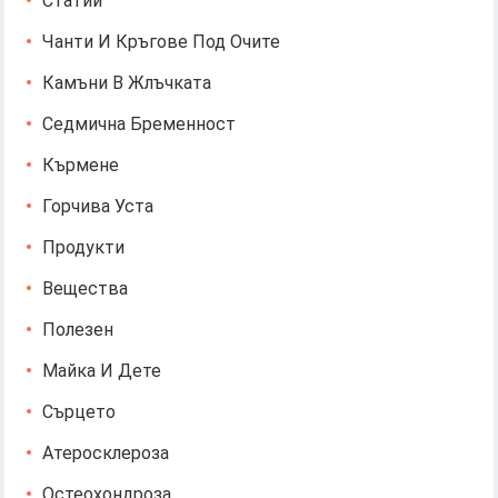
Статии
Чанти И Кръгове Под Очите
Камъни В Жлъчката
Седмична Бременност
Кърмене
Горчива Уста
Продукти
Вещества
Полезен
Майка И Дете
Сърцето
Атеросклероза
Остеохондроза