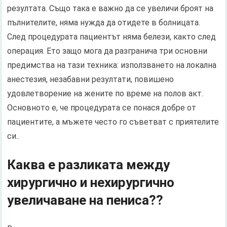
резултата. Също така е важно да се увеличи броят на
пълнителите, няма нужда да отидете в болницата.
След процедурата пациентът няма белези, както след
операция. Ето защо мога да разгранича три основни
предимства на тази техника: използването на локална
анестезия, незабавни резултати, повишено
удовлетворение на жените по време на полов акт.
Основното е, че процедурата се понася добре от
пациентите, а мъжете често го съветват с приятелите
си..
Каква е разликата между
хирургично и нехирургично
увеличаване на пениса??