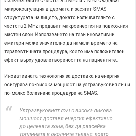
Излъчвателите с честота 4 MHz и 7 MHz създават
микрокоагулация в дермата и засягат SMAS
структурата на лицето, докато излъчвателите с
честота 2 MHz предават макроенергия на подкожния
мастен слой. Използването на тези иновативни
емитери може значително да намали времето на
терапевтичната процедура, което има положителен
ефект върху удовлетвореността на пациентите..
Иновативната технология за доставка на енергия
осигурява по-висока мощност на ултразвуковия лъч и
по-малко болезнена процедура на SMAS.
Ултразвуковият лъч с висока пикова
мощност доставя енергия ефективно
до целевата зона, без да разсейва
топлината в околните тъкани, което