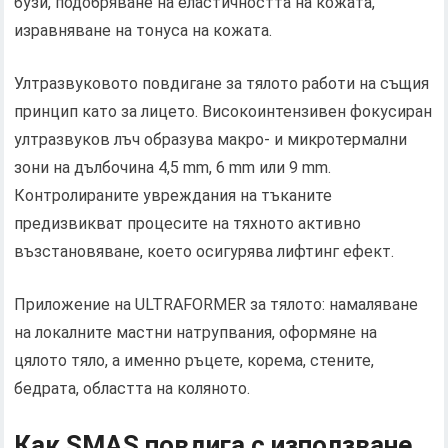
бузи, подобряване на еластичността на кожата,
изравняване на тонуса на кожата.
Ултразвуковото повдигане за тялото работи на същия
принцип като за лицето. Високоинтензивен фокусиран
ултразвуков лъч образува макро- и микротермални
зони на дълбочина 4,5 mm, 6 mm или 9 mm.
Контролираните увреждания на тъканите
предизвикват процесите на тяхното активно
възстановяване, което осигурява лифтинг ефект.
Приложение на ULTRAFORMER за тялото: намаляване
на локалните мастни натрупвания, оформяне на
цялото тяло, а именно ръцете, корема, стените,
бедрата, областта на коляното.
Как SMAS повдига с използване