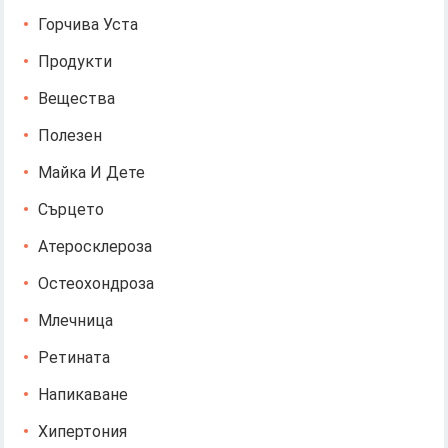
Горчива Уста
Продукти
Вещества
Полезен
Майка И Дете
Сърцето
Атеросклероза
Остеохондроза
Млечница
Ретината
Напикаване
Хипертония