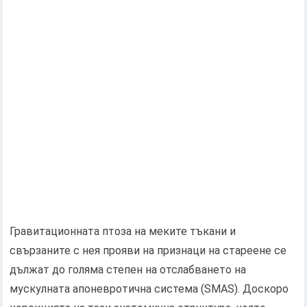
Гравитационната птоза на меките тъкани и
свързаните с нея прояви на признаци на стареене се
дължат до голяма степен на отслабването на
мускулната апоневротична система (SMAS). Доскоро