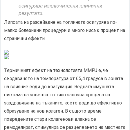
осигурява изключителни клинични
резултати.
Липсата на разсейване на топлината осигурява по-
малко болезнени процедури и много нисък процент на
странични ефекти..
Термичният ефект на технологията MMFU е, че
създаването на температура от 65,4 градуса в зоната
на влияние води до коагулация. Веднага имунната
система на човешкото тяло започва процеса на
заздравяване на тъканите, което води до ефективно
образуване на нов колаген. В същото време
повредените стари колагенови влакна се
ремоделират, стимулира се разцепването на мастната