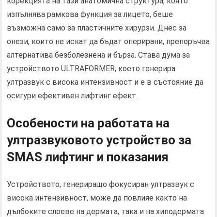
корекцията на тази анатомична структура, която
изпълнява рамкова функция за лицето, беше
възможна само за пластичните хирурзи. Днес за
онези, които не искат да бъдат оперирани, препоръчва
алтернатива безболезнена и бърза. Става дума за
устройството ULTRAFORMER, което генерира
ултразвук с висока интензивност и е в състояние да
осигури ефективен лифтинг ефект.
Особености на работата на
ултразвуковото устройство за
SMAS лифтинг и показания
Устройството, генериращо фокусиран ултразвук с
висока интензивност, може да повлияе както на
дълбоките слоеве на дермата, така и на хиподермата