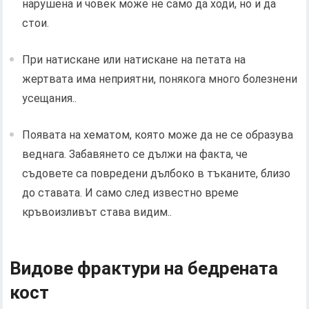
нарушена и човек може не само да ходи, но и да
стои.
При натискане или натискане на петата на
жертвата има неприятни, понякога много болезнени
усещания..
Появата на хематом, която може да не се образува
веднага. Забавянето се дължи на факта, че
съдовете са повредени дълбоко в тъканите, близо
до ставата. И само след известно време
кръвоизливът става видим..
Видове фрактури на бедрената
кост