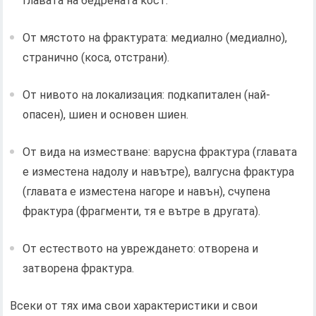
главата на бедрената кост.
От мястото на фрактурата: медиално (медиално),
странично (коса, отстрани).
От нивото на локализация: подкапитален (най-
опасен), шиен и основен шиен.
От вида на изместване: варусна фрактура (главата
е изместена надолу и навътре), валгусна фрактура
(главата е изместена нагоре и навън), счупена
фрактура (фрагменти, тя е вътре в другата).
От естеството на увреждането: отворена и
затворена фрактура.
Всеки от тях има свои характеристики и свои