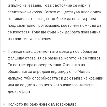
и пълно изчезване. Това състояние се нарича
асептична некроза. Когато съществува висок риск
от такава патология, по-добре е да се извършва
предварително протезиране, което няма смисъл да
се изоставя. Това ще бъде най-добрата превенция
на този тип усложнения..
Понякога във фрагментите може да се образува
фалшива става. Тя се развива, когато не се сливат.
То се третира своевременно. Степента на
обезценка се определя индивидуално. Човек
напълно губи способността си да стъпва на крайник
или да се движи по него, като изпитва някакъв
дискомфорт.
Колкото по-рано човек възстановява