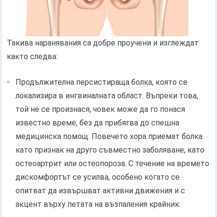
Такива наранявания са добре проучени и изглеждат
както следва:
Продължителна персистираща болка, която се
локализира в ингвиналната област. Въпреки това,
той не се произнася, човек може да го понася
известно време, без да прибягва до спешна
медицинска помощ. Повечето хора приемат болка
като признак на друго съвместно заболяване, като
остеоартрит или остеопороза. С течение на времето
дискомфортът се усилва, особено когато се
опитват да извършват активни движения и с
акцент върху петата на възпаления крайник.