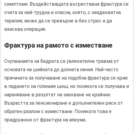
симптоми. Въздействащата вътреставна фрактура се
счита за най-трудна и опасна, която, с неадекватна
терапия, може да се превърне в без стрес и да
изисква операция..
Фрактура на рамото с изместване
Счупванията на бедрата са увлекателна травма от
основата на шийката до долната линия. Най-често
причината за получаване на подобна фрактура се крие
в падането на големия шиш, но понякога се получава и
нараняване в резултат на заекване на крайник.
Възрастта за пенсиониране е допълнителен риск от
обратен разлом с изместване. Понякога това е
придружено от фрактура на илеума..