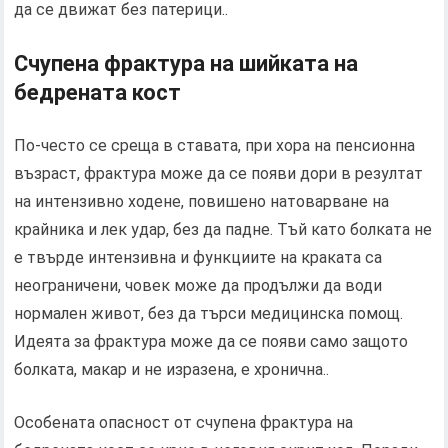
да се движат без патерици..
Счупена фрактура на шийката на
бедрената кост
По-често се среща в ставата, при хора на пенсионна
възраст, фрактура може да се появи дори в резултат
на интензивно ходене, повишено натоварване на
крайника и лек удар, без да падне. Тъй като болката не
е твърде интензивна и функциите на краката са
неограничени, човек може да продължи да води
нормален живот, без да търси медицинска помощ.
Идеята за фрактура може да се появи само защото
болката, макар и не изразена, е хронична..
Особената опасност от счупена фрактура на