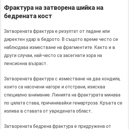
Фрактура на затворена шийка на
бедрената кост
Затворената фрактура е резултат от падане или
директен удар в бедрото. В същото време често се
наблюдава изместване на фрагментите. Както и в
други случаи, най-често са засегнати хора на
пенсионна възраст..
Затворената фрактура с изместване на два кондила,
които са насочени нагоре и отстрани, изисква
специално внимание. Линията на фрактурата минава
по цялата става, причинявайки гемартроза. Кръвта се
излива в ставата от увредената област..
Затворената бедрена фрактура е придружена от