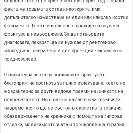
бедрената кост се крие в неговия скрит ход. Поради
факта, че травмата остава неоткрита, има
допълнително изместване на един или няколко костни
фрагмента. Това е изпълнено с прехода на счупена
фрактура в невъоръжена. За да потвърдите
диагнозата, лекарят ще се нуждае от рентгеново
изследване, направено в две проекции - аксиално и
преднозолово.
Отличителна черта на повлияната фрактура е
благоприятна прогноза за пълно излекуване, което не
е характерно за други видове травми на шийката на
бедрената кост. Но е важно да започнем терапията
навреме, която ще се състои в скелетната тракция,
обездвижването на крайника с помощта на гипсова
отливка, медикаментозната и тренировъчна терапия..