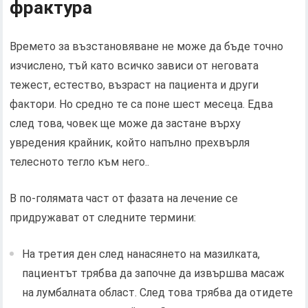
фрактура
Времето за възстановяване не може да бъде точно
изчислено, тъй като всичко зависи от неговата
тежест, естество, възраст на пациента и други
фактори. Но средно те са поне шест месеца. Едва
след това, човек ще може да застане върху
увредения крайник, който напълно прехвърля
телесното тегло към него..
В по-голямата част от фазата на лечение се
придружават от следните термини:
На третия ден след нанасянето на мазилката,
пациентът трябва да започне да извършва масаж
на лумбалната област. След това трябва да отидете