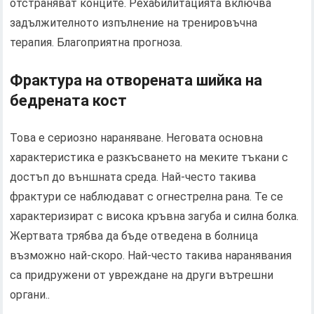
отстраняват конците. Рехабилитацията включва
задължителното изпълнение на тренировъчна
терапия. Благоприятна прогноза.
Фрактура на отворената шийка на
бедрената кост
Това е сериозно нараняване. Неговата основна
характеристика е разкъсването на меките тъкани с
достъп до външната среда. Най-често такива
фрактури се наблюдават с огнестрелна рана. Те се
характеризират с висока кръвна загуба и силна болка.
Жертвата трябва да бъде отведена в болница
възможно най-скоро. Най-често такива наранявания
са придружени от увреждане на други вътрешни
органи..