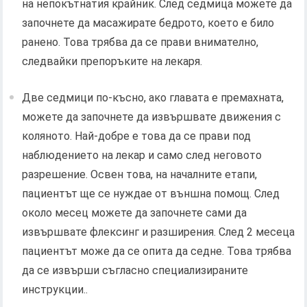
на непокътнатия крайник. След седмица можете да
започнете да масажирате бедрото, което е било
ранено. Това трябва да се прави внимателно,
следвайки препоръките на лекаря.
Две седмици по-късно, ако главата е премахната,
можете да започнете да извършвате движения с
коляното. Най-добре е това да се прави под
наблюдението на лекар и само след неговото
разрешение. Освен това, на началните етапи,
пациентът ще се нуждае от външна помощ. След
около месец можете да започнете сами да
извършвате флексинг и разширения. След 2 месеца
пациентът може да се опита да седне. Това трябва
да се извърши съгласно специализираните
инструкции..