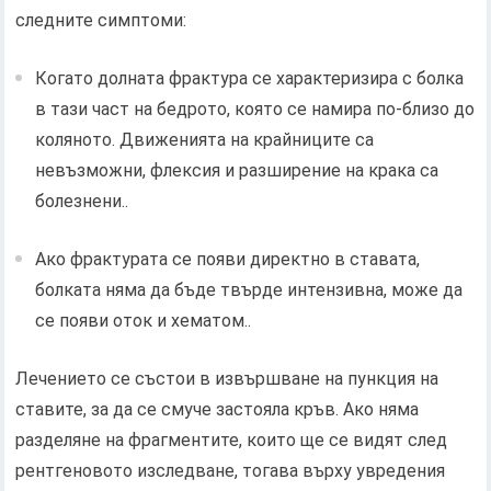
следните симптоми:
Когато долната фрактура се характеризира с болка
в тази част на бедрото, която се намира по-близо до
коляното. Движенията на крайниците са
невъзможни, флексия и разширение на крака са
болезнени..
Ако фрактурата се появи директно в ставата,
болката няма да бъде твърде интензивна, може да
се появи оток и хематом..
Лечението се състои в извършване на пункция на
ставите, за да се смуче застояла кръв. Ако няма
разделяне на фрагментите, които ще се видят след
рентгеновото изследване, тогава върху увредения