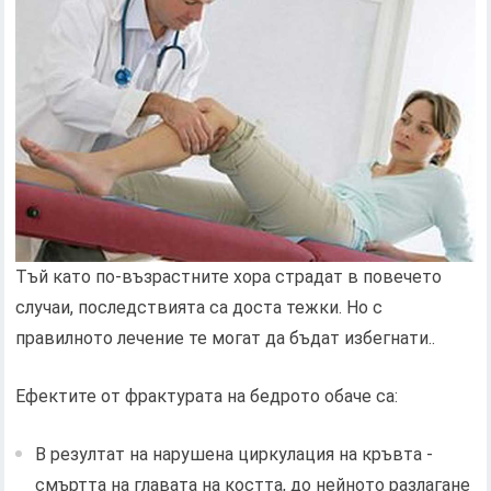
Тъй като по-възрастните хора страдат в повечето
случаи, последствията са доста тежки. Но с
правилното лечение те могат да бъдат избегнати..
Ефектите от фрактурата на бедрото обаче са:
В резултат на нарушена циркулация на кръвта -
смъртта на главата на костта, до нейното разлагане