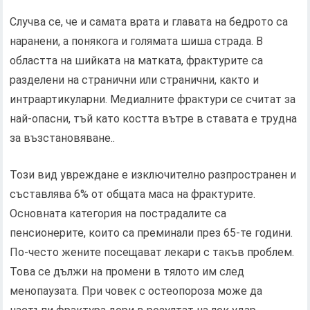
Случва се, че и самата врата и главата на бедрото са
наранени, а понякога и голямата шиша страда. В
областта на шийката на матката, фрактурите са
разделени на странични или странични, както и
интраартикуларни. Медиалните фрактури се считат за
най-опасни, тъй като костта вътре в ставата е трудна
за възстановяване..
Този вид увреждане е изключително разпространен и
съставлява 6% от общата маса на фрактурите.
Основната категория на пострадалите са
пенсионерите, които са преминали през 65-те години.
По-често жените посещават лекари с такъв проблем.
Това се дължи на промени в тялото им след
менопаузата. При човек с остеопороза може да