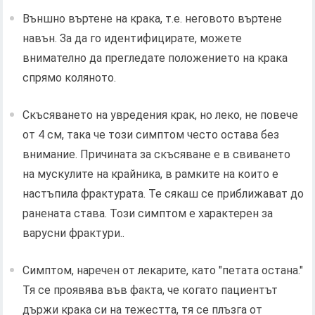
Външно въртене на крака, т.е. неговото въртене
навън. За да го идентифицирате, можете
внимателно да прегледате положението на крака
спрямо коляното.
Скъсяването на увредения крак, но леко, не повече
от 4 см, така че този симптом често остава без
внимание. Причината за скъсяване е в свиването
на мускулите на крайника, в рамките на които е
настъпила фрактурата. Те сякаш се приближават до
ранената става. Този симптом е характерен за
варусни фрактури..
Симптом, наречен от лекарите, като "петата остана."
Тя се проявява във факта, че когато пациентът
държи крака си на тежестта, тя се плъзга от