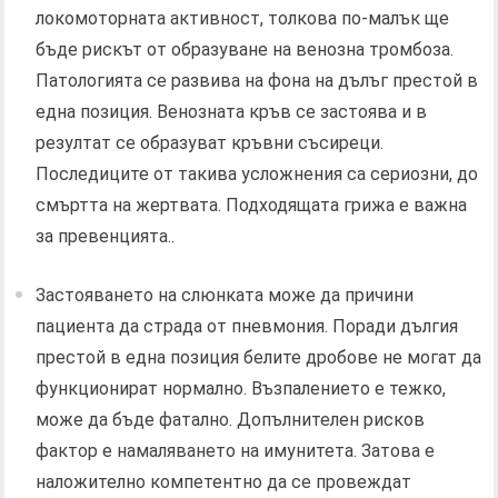
локомоторната активност, толкова по-малък ще
бъде рискът от образуване на венозна тромбоза.
Патологията се развива на фона на дълъг престой в
една позиция. Венозната кръв се застоява и в
резултат се образуват кръвни съсиреци.
Последиците от такива усложнения са сериозни, до
смъртта на жертвата. Подходящата грижа е важна
за превенцията..
Застояването на слюнката може да причини
пациента да страда от пневмония. Поради дългия
престой в една позиция белите дробове не могат да
функционират нормално. Възпалението е тежко,
може да бъде фатално. Допълнителен рисков
фактор е намаляването на имунитета. Затова е
наложително компетентно да се провеждат