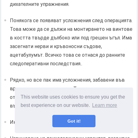
дихателните упражнения.
Понякога се появяват усложнения след операцията.
Това може да се дължи на монтирането на винтове
в костта твърде дълбоко или под грешен ъгъл. Има
засегнати нерви и кръвоносни съдове,
ацетабулумът. Всичко това се отнася до ранните
следоперативни последствия..
Рядко, но все пак има усложнения, забавени във
времето след операцията. Те се изразяват в
This website uses cookies to ensure you get the
отхвърлянето на протезата или разхлабване на
best experience on our website.
Learn more
вътрешната метална структура.
Got it!
Инфекция по време на операцията.