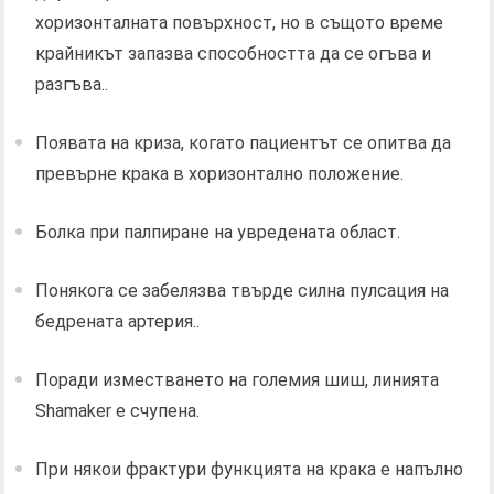
хоризонталната повърхност, но в същото време
крайникът запазва способността да се огъва и
разгъва..
Появата на криза, когато пациентът се опитва да
превърне крака в хоризонтално положение.
Болка при палпиране на увредената област.
Понякога се забелязва твърде силна пулсация на
бедрената артерия..
Поради изместването на големия шиш, линията
Shamaker е счупена.
При някои фрактури функцията на крака е напълно