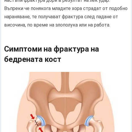
настъпи фрактура дори в резултат на лек удар.
Въпреки че понякога младите хора страдат от подобно
нараняване, те получават фрактура след падане от
височина, по време на злополука или на работа.
Симптоми на фрактура на
бедрената кост