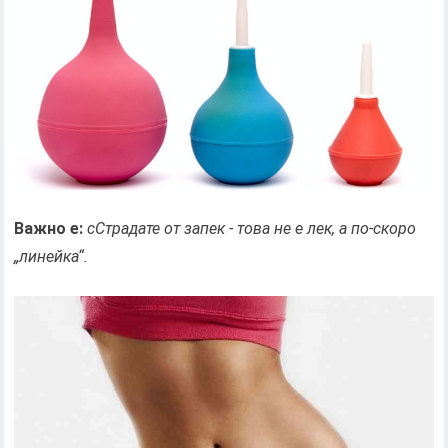
Важно е:
с
Страдате от запек - това не е лек, а по-скоро
„линейка“.