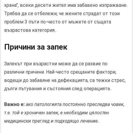
храна", всеки десети жител има забавено изпражване.
Трябва да се отбележи, че жените страдат от този
проблем 3 пъти по-често от мъжете от същата
възрастова категория..
Причини за запек
Запекът при възрастни може да се развие по
различни причини. Най-често срещаните фактори,
водещи до забавяне на дефекацията, са тежки стрес,
дълги пътувания и състояния след операцията..
Важно е:
ако патологията постоянно преследва човек,
т.е. той е хроничен запек, е необходим цялостен
медицински преглед и подходящо лечение..