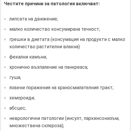
Честите причини за патология включват:
липсата на движение;
малко количество консумирана течност;
грешки в диетата (консумация на продукти с малко
количество растителни влакна):
фекални камъни;
хронично възпаление на панкреаса;
гуша;
язвени поражения на храносмилателния тракт;
хемороиди;
абсцес;
неврологични патологии (инсулт, паркинсонизъм,
множествена склероза);