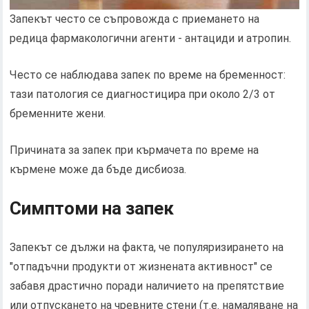
Запекът често се съпровожда с приемането на
редица фармакологични агенти - антациди и атропин.
Често се наблюдава запек по време на бременност:
тази патология се диагностицира при около 2/3 от
бременните жени.
Причината за запек при кърмачета по време на
кърмене може да бъде дисбиоза.
Симптоми на запек
Запекът се дължи на факта, че популяризирането на
"отпадъчни продукти от жизнената активност" се
забавя драстично поради наличието на препятствие
или отпускането на чревните стени (т.е. намаляване на