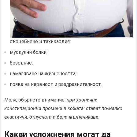
сърцебиене и тахикардия;
мускулни болки;
безсъние;
намаляване на жизнеността;
поява на нервност и раздразнителност.
Моля, обърнете внимание:
при хронични
констипационни промени в кожата
: стават по-малко
еластични, отпуснати и бели-жълтеникави.
Какви усложнения могат да