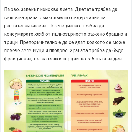
Първо, запекът изисква диета. Диетата трябва да
включва храна с максимално съдържание на
растителни влакна. По-специално, трябва да
консумирате хляб от пълнозърнесто ръжено брашно и
трици. Препоръчително е да се ядат колкото се може
повече зеленчуци и плодове. Храната трябва да бъде
фракционна, т.е. на малки порции, но 5-6 пъти на ден.