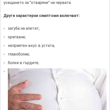
усещането за "отваряне" на червата.
Други характерни симптоми включват:
загуба на апетит;
оригване;
неприятен вкус в устата;
главоболие;
болки в гърдите;