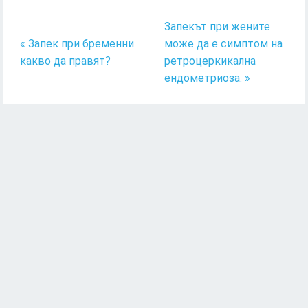
Запекът при жените
« Запек при бременни
може да е симптом на
какво да правят?
ретроцеркикална
ендометриоза. »