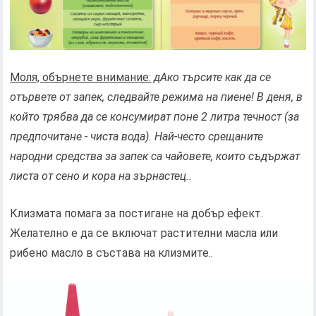
Моля, обърнете внимание:
д
Ако търсите как да се
отървете от запек, следвайте режима на пиене! В деня, в
който трябва да се консумират поне 2 литра течност (за
предпочитане - чиста вода). Най-често срещаните
народни средства за запек са чайовете, които съдържат
листа от сено и кора на зърнастец..
Клизмата помага за постигане на добър ефект.
Желателно е да се включат растителни масла или
рибено масло в състава на клизмите..