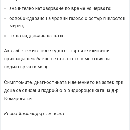
значително натоварване по време на червата;
освобождаване на чревни газове с остър гнилостен
мирис;
лошо наддаване на тегло.
Ако забележите поне един от горните клинични
признаци, незабавно се свържете с местния си
педиатър за помощ..
Симптомите, диагностиката и лечението на запек при
деца са описани подробно в видеореценката на д-р
Комаровски:
Конев Александър, терапевт