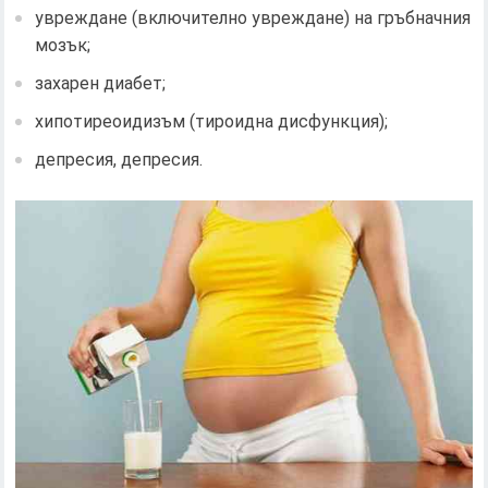
увреждане (включително увреждане) на гръбначния
мозък;
захарен диабет;
хипотиреоидизъм (тироидна дисфункция);
депресия, депресия.