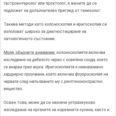
гастроентеролог или проктолог, а жените да се
подложат на допълнителен преглед от гинеколог..
Такива методи като колоноскопия и иригоскопия се
използват широко за диагностициране на
патологичното състояние..
Моля, обърнете внимание:
колоноскопията включва
изследване на дебелото черво с осветена сонда, която
се вкарва през ануса. Иригоскопията е неинвазивно
хардуерно проучване, което включва флуороскопия на
червата след напълването му с рентгеноконтрастно
вещество..
Освен това, може да се назначи ултразвуково
изследване на органите на коремната кухина, както и