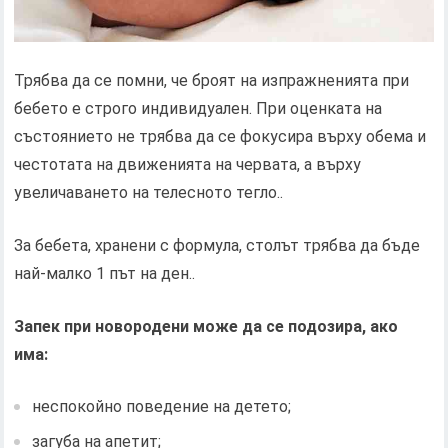
Трябва да се помни, че броят на изпражненията при
бебето е строго индивидуален. При оценката на
състоянието не трябва да се фокусира върху обема и
честотата на движенията на червата, а върху
увеличаването на телесното тегло..
За бебета, хранени с формула, столът трябва да бъде
най-малко 1 път на ден..
Запек при новородени може да се подозира, ако
има:
неспокойно поведение на детето;
загуба на апетит;