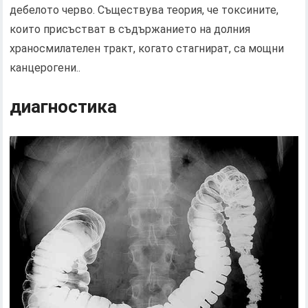
дебелото черво. Съществува теория, че токсините,
които присъстват в съдържанието на долния
храносмилателен тракт, когато стагнират, са мощни
канцерогени..
диагностика