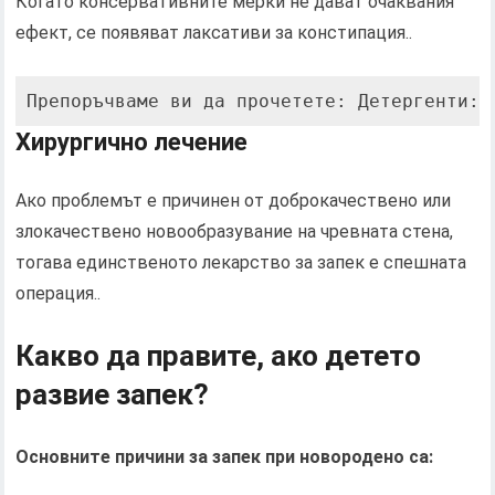
Когато консервативните мерки не дават очаквания
ефект, се появяват лаксативи за констипация..
Препоръчваме ви да прочетете: Детергенти: 
Хирургично лечение
Ако проблемът е причинен от доброкачествено или
злокачествено новообразувание на чревната стена,
тогава единственото лекарство за запек е спешната
операция..
Какво да правите, ако детето
развие запек?
Основните причини за запек при новородено са: