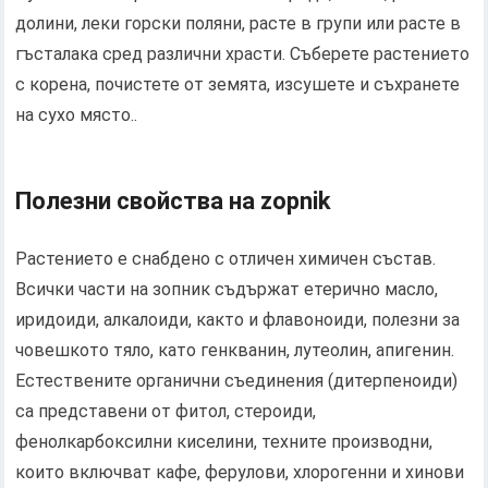
долини, леки горски поляни, расте в групи или расте в
гъсталака сред различни храсти. Съберете растението
с корена, почистете от земята, изсушете и съхранете
на сухо място..
Полезни свойства на zopnik
Растението е снабдено с отличен химичен състав.
Всички части на зопник съдържат етерично масло,
иридоиди, алкалоиди, както и флавоноиди, полезни за
човешкото тяло, като генкванин, лутеолин, апигенин.
Естествените органични съединения (дитерпеноиди)
са представени от фитол, стероиди,
фенолкарбоксилни киселини, техните производни,
които включват кафе, ферулови, хлорогенни и хинови