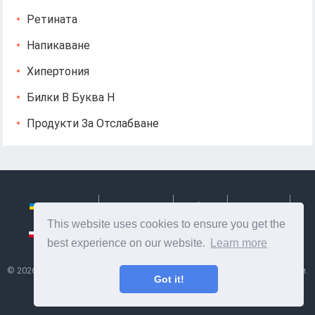
Ретината
Напикаване
Хипертония
Билки В Буква Н
Продукти За Отслабване
Українська
Български
Česky
Hrvatski
This website uses cookies to ensure you get the
Polski
Slovenský
Slovenščina
Сербиан
best experience on our website.
Learn more
©
2026
Ze Signon
- Полезна информация и съвети за грижа за себе си.
Got it!
Здраве, хранене и др.