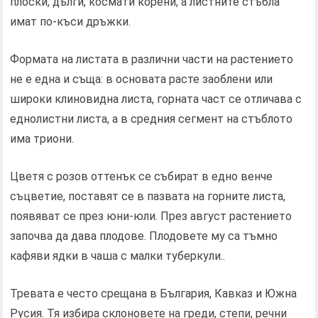
плоски, дълги, космати корени, а листните стъбла
имат по-къси дръжки.
Формата на листата в различни части на растението
не е една и съща: в основата расте заоблени или
широки клиновидна листа, горната част се отличава с
еднолистни листа, а в средния сегмент на стъблото
има триони.
Цветя с розов оттенък се събират в едно венче
съцветие, поставят се в пазвата на горните листа,
появяват се през юни-юли. През август растението
започва да дава плодове. Плодовете му са тъмно
кафяви ядки в чаша с малки туберкули..
Тревата е често срещана в България, Кавказ и Южна
Русия. Тя избира склоновете на греди, степи, речни