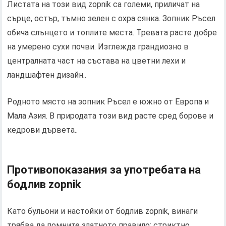
Листата на този вид zopnik са големи, приличат на
сърце, остър, тъмно зелен с охра сянка. Зопник Ръсел
обича слънцето и топлите места. Тревата расте добре
на умерено сухи почви. Изглежда грандиозно в
централната част на състава на цветни лехи и
ландшафтен дизайн..
Родното място на зопник Ръсел е южно от Европа и
Мала Азия. В природата този вид расте сред борове и
кедрови дървета..
Противопоказания за употребата на
бодлив zopnik
Като бульони и настойки от бодлив zopnik, винаги
трябва да помните златното правило: стриктно