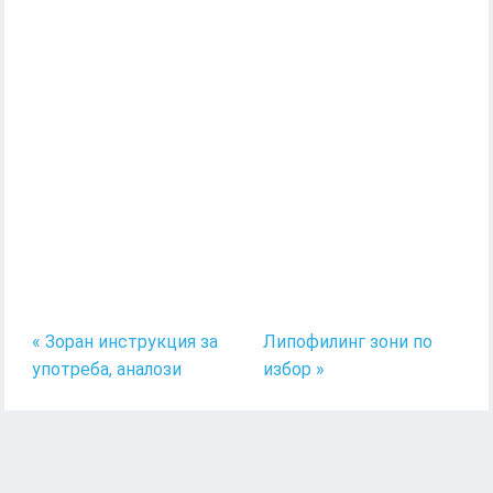
« Зоран инструкция за
Липофилинг зони по
употреба, аналози
избор »