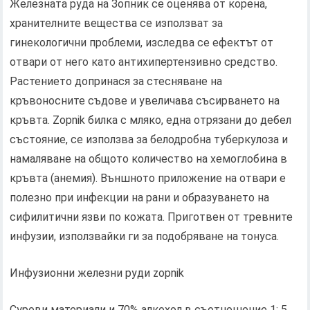
Железната руда на Зопник се оценява от корена,
хранителните вещества се използват за
гинекологични проблеми, изследва се ефектът от
отвари от него като антихипертензивно средство.
Растението допринася за стесняване на
кръвоносните съдове и увеличава съсирването на
кръвта. Zopnik билка с мляко, една отрязани до дебел
състояние, се използва за белодробна туберкулоза и
намаляване на общото количество на хемоглобина в
кръвта (анемия). Външното приложение на отвари е
полезно при инфекции на рани и образуването на
сифилитични язви по кожата. Приготвен от тревните
инфузии, използвайки ги за подобряване на тонуса.
Инфузионни железни руди zopnik
Сурови материали и 70% алкохол в съотношение 1: 5