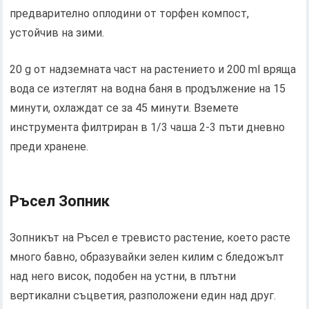
предварително оплодини от торфен компост,
устойчив на зими.
20 g от надземната част на растението и 200 ml вряща
вода се изтеглят на водна баня в продължение на 15
минути, охлаждат се за 45 минути. Вземете
инструмента филтриран в 1/3 чаша 2-3 пъти дневно
преди хранене.
Ръсел Зопник
Зопникът на Ръсел е тревисто растение, което расте
много бавно, образувайки зелен килим с бледожълт
над него висок, подобен на устни, в плътни
вертикални съцветия, разположени един над друг.