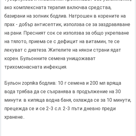
ако комплексната терапия включва средства,
базирани на зопник бодлив. Натрошен в корените на
прах - добър антисептик, използва се за заздравяване
на рани. Пресният сок се използва за общо укрепване
на тялото, приема се с дефицит на витамин, те се
лекуват с диатеза. Жителите на някои страни ядат
корен. Бульонните семена унищожават
трихомонасната инфекция.
Бульон zopnika бодлив: 10 г семена и 200 мл вряща
вода трябва да се съхранява в продължение на 30
минути. в кипяща водна баня, охлажда се за 10 минути,
прецежда се и се 2-3 с.л. 2-3 пъти дневно преди
хранене..