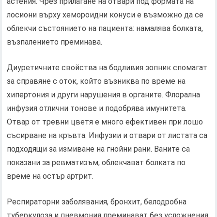
астения. Чрез прилагане на отвари под формата на
лосиони върху хемороидни конуси е възможно да се
облекчи състоянието на пациента: намалява болката,
възпалението преминава.
Диуретичните свойства на бодливия зопник спомагат
за справяне с оток, който възниква по време на
хипертония и други нарушения в органите. Флорална
инфузия отлични тонове и подобрява имунитета.
Отвар от тревни цветя е много ефективен при лошо
съсирване на кръвта. Инфузии и отвари от листата са
подходящи за измиване на гнойни рани. Ваните са
показани за ревматизъм, облекчават болката по
време на остър артрит.
Респираторни заболявания, бронхит, белодробна
туберкулоза и пневмония преминават без усложнения,