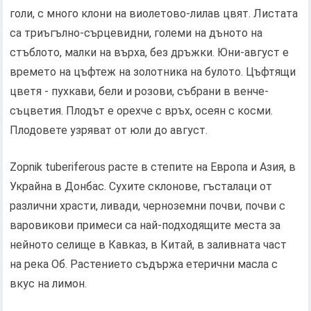
голи, с много клони на виолетово-лилав цвят. Листата
са триъгълно-сърцевидни, големи на дъното на
стъблото, малки на върха, без дръжки. Юни-август е
времето на цъфтеж на золотника на булото. Цъфтящи
цветя - пухкави, бели и розови, събрани в венче-
съцветия. Плодът е орехче с връх, осеян с косми.
Плодовете узряват от юли до август.
Zopnik tuberiferous расте в степите на Европа и Азия, в
Украйна в Донбас. Сухите склонове, гъсталаци от
различни храсти, ливади, черноземни почви, почви с
варовикови примеси са най-подходящите места за
нейното селище в Кавказ, в Китай, в заливната част
на река Об. Растението съдържа етерични масла с
вкус на лимон.