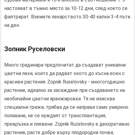
настояват в тъмно място за 10-12 дни, след което се
филтрират. Вземете лекарството 30-40 капки 3-4 пъти
на ден.
Зопник Руселовски
Много градинари предпочитат да създават уникални
цветни лехи, които да радват окото до късна есен с
красиви растения. Zopnik Ruselovsky - многогодишно
растение, идеално за засаждане при създаването на
необичайни цветни аранжировки. Тя не изисква
специални грижи, трябва да се направи само умерено
поливане, не се нуждаят от трансплантация,
превръзка и плевене. Zopnik Ruzelovsky е декоративно
растение, расте добре върху плодородни почви,