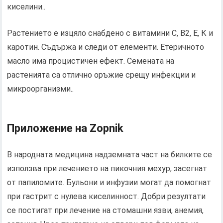
киселини..
Растението е изцяло снабдено с витамини С, В2, Е, К и
каротин. Съдържа и следи от елементи. Етеричното
масло има процистичен ефект. Семената на
растенията са отлично оръжие срещу инфекции и
микроорганизми..
Приложение на Zopnik
В народната медицина надземната част на билките се
използва при лечението на пикочния мехур, засегнат
от папиломите. Бульони и инфузии могат да помогнат
при гастрит с нулева киселинност. Добри резултати
се постигат при лечение на стомашни язви, анемия,