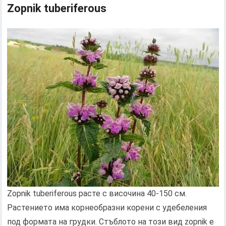
Zopnik tuberiferous
Zopnik tuberiferous расте с височина 40-150 см.
Растението има корнеобразни корени с удебеления
под формата на грудки. Стъблото на този вид zopnik е