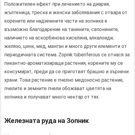
Положителен ефект при лечението на диария,
жълтеница, треска и женски заболявания с отвара от
корените или надземните части на зопника е
възможно благодарение на танините, сапонините,
наличието на аскорбинова киселина, алкалоиди,
желязо, цинк, мед, манган и много други елементи от
периодичната система. Zopnik tuberiferous се отнася за
пикантно-ароматизиращи растения, корените му се
консумират, преди да се приготвят брашно и зърнени
храни. Това растение е пчелно медоносно растение,
пчелите и земните пчели обожават цветята на
зопника и получават много нектар от тях..
Железната руда на Зопник