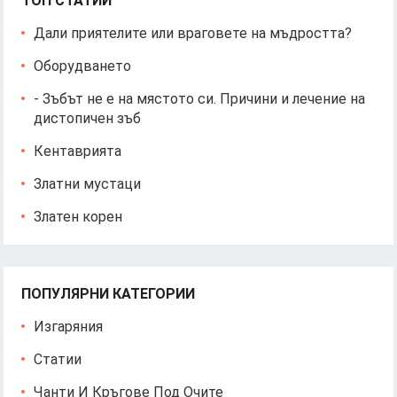
ТОП СТАТИИ
Дали приятелите или враговете на мъдростта?
Оборудването
- Зъбът не е на мястото си. Причини и лечение на
дистопичен зъб
Кентаврията
Златни мустаци
Златен корен
ПОПУЛЯРНИ КАТЕГОРИИ
Изгаряния
Статии
Чанти И Кръгове Под Очите