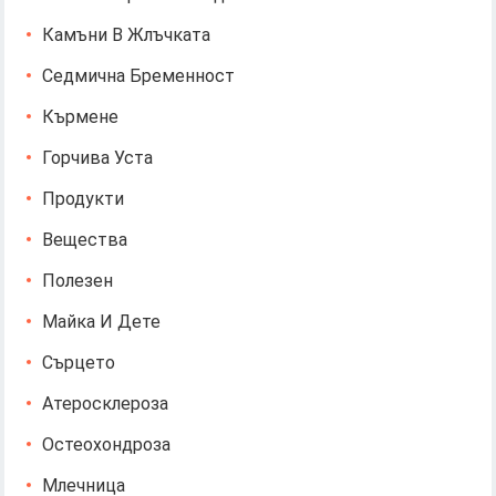
Камъни В Жлъчката
Седмична Бременност
Кърмене
Горчива Уста
Продукти
Вещества
Полезен
Майка И Дете
Сърцето
Атеросклероза
Остеохондроза
Млечница