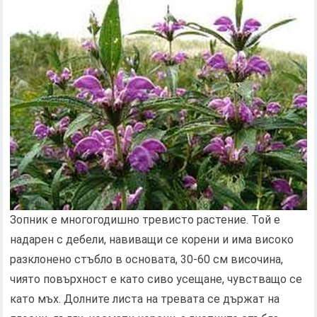
Зопник е многогодишно тревисто растение. Той е
надарен с дебели, навиващи се корени и има високо
разклонено стъбло в основата, 30-60 см височина,
чиято повърхност е като сиво усещане, чувстващо се
като мъх. Долните листа на тревата се държат на