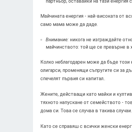
партньор, оставайки на тази енергия 
Майчината енергия - най-високата от вс
само мама може да даде.
Внимание:
никога не изграждайте отн
майчинството: той ще се превърне в 
Колко неблагодарен може да бъде този 
олигарси, променящи съпругите си за дъ
спечелят първия си капитал..
Жените, действащи като майки и култив
тяхното напускане от семейството - тов
дома си. Това се случва в такива случаи.
Като се справяш с всички женски енерг