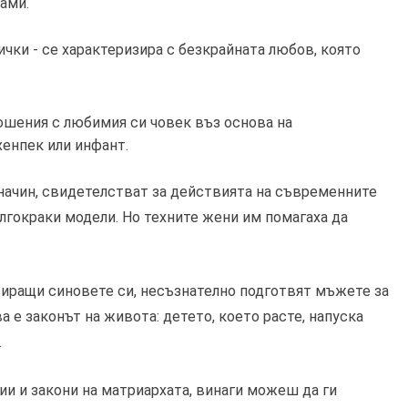
сами.
ички - се характеризира с безкрайната любов, която
ошения с любимия си човек въз основа на
хенпек или инфант.
начин, свидетелстват за действията на съвременните
лгокраки модели. Но техните жени им помагаха да
иращи синовете си, несъзнателно подготвят мъжете за
а е законът на живота: детето, което расте, напуска
.
ии и закони на матриархата, винаги можеш да ги