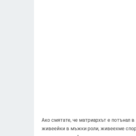
Ако смятате, че матриархът е потънал в 
живеейки в мъжки роли, живеехме спор