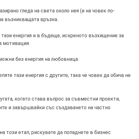
зирано гледа на света около нея (и на човек по-
на възникващата връзка..
 тази енергия и в бъдеще, искреното възхищение за
та мотивация.
ожни без енергия на любовница.
репяте тази енергия с другите, така че човек да обича не
угата, когато става въпрос за съвместни проекти,
ите и завършвайки със създаването на частно
а този етап, рискувате да попаднете в бизнес