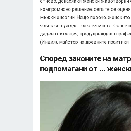
отново, донасяйки женски животворни е
компромисно решение, сега те се оценяв
мъжки енергии. Нещо повече, женските 
човек се нуждае толкова много. Основнот
дадена ситуация, предупреждава профе
(Индия), майстор на древните практик
Според законите на мат
подпомагани от ... женск