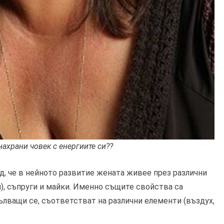
нахрани човек с енергиите си??
д, че в нейното развитие жената живее през различни
), съпруги и майки. Именно същите свойства са
ълващи се, съответстват на различни елементи (въздух,