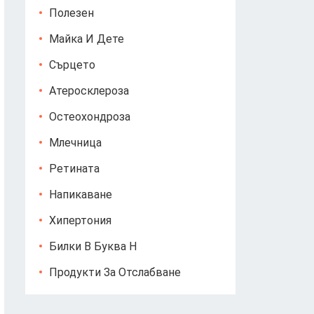
Полезен
Майка И Дете
Сърцето
Атеросклероза
Остеохондроза
Млечница
Ретината
Напикаване
Хипертония
Билки В Буква Н
Продукти За Отслабване