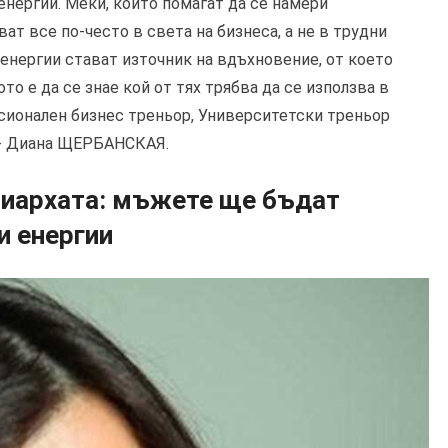
нергии. Меки, които помагат да се намери
ат все по-често в света на бизнеса, а не в трудни
енергии стават източник на вдъхновение, от което
о е да се знае кой от тях трябва да се използва в
сионален бизнес треньор, Университетски треньор
и - Диана ЩЕРБАНСКАЯ.
риархата: мъжете ще бъдат
и енергии