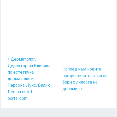
« Дерматолог,
Директор на Клиника
Напред към новите
по естетична
предизвикателства се
дерматология
бори с липсата на
Персона-Лукс, Билик
допамин »
Лес на estet-
portal.com