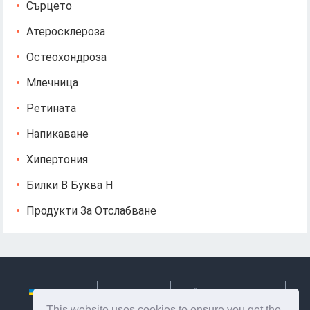
Сърцето
Атеросклероза
Остеохондроза
Млечница
Ретината
Напикаване
Хипертония
Билки В Буква Н
Продукти За Отслабване
Українська
Български
Česky
Hrvatski
This website uses cookies to ensure you get the