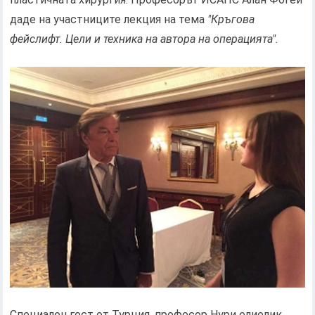
даде на участниците лекция на тема
"Кръгова
фейслифт. Цели и техника на автора на операцията".
Специален гост от Турция, професор Нури елиелик,