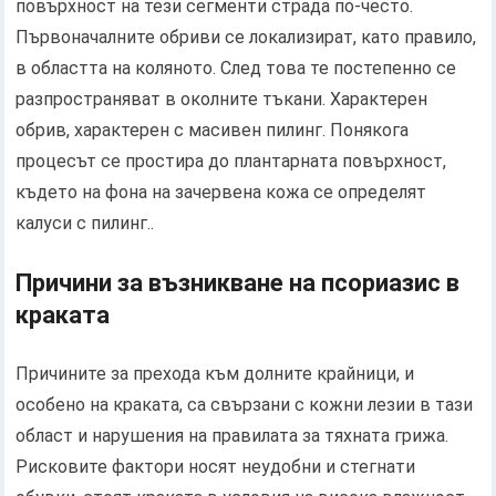
повърхност на тези сегменти страда по-често.
Първоначалните обриви се локализират, като правило,
в областта на коляното. След това те постепенно се
разпространяват в околните тъкани. Характерен
обрив, характерен с масивен пилинг. Понякога
процесът се простира до плантарната повърхност,
където на фона на зачервена кожа се определят
калуси с пилинг..
Причини за възникване на псориазис в
краката
Причините за прехода към долните крайници, и
особено на краката, са свързани с кожни лезии в тази
област и нарушения на правилата за тяхната грижа.
Рисковите фактори носят неудобни и стегнати