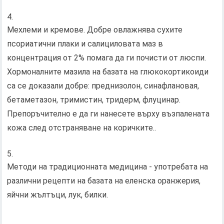
Мехлеми и кремове. Добре овлажнява сухите
псориатични плаки и салициловата маз в
концентрация от 2% помага да ги почисти от люспи.
Хормоналните мазила на базата на глюкокортикоиди
са се доказали добре: преднизолон, синафлановая,
бетаметазон, тримистин, тридерм, флуцинар.
Препоръчително е да ги нанесете върху възпалената
кожа след отстраняване на коричките..
Методи на традиционната медицина - употребата на
различни рецепти на базата на еленска оранжерия,
яйчни жълтъци, лук, билки.