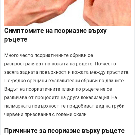
Симптомите на псориазис върху
ръцете
Много често псориатичните обриви се
разпространяват по кожата на ръцете. По-често
засяга задната повърхност и кожата между пръстите.
По-рядко срещани възпалителни обриви по дланите.
Видът на псориатичните плаки по ръцете не се
различава от процесите на друга локализация. На
палмарната повърхност те придобиват вид на груби
червени призования с големи скали..
Причините за псориазис върху ръцете