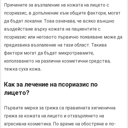
Причините за възпаление на кожата на лицето с
псориазис, в допълнение към общите фактори, могат
да бъдат локални. Това означава, че всяко външно
въздействие върху кожата на пациентите с
псориазис или неговото първично появяване може да
предизвика възпаление на тази област. Такива
фактори могат да бъдат микротравмите,
използването на различни козметични средства,
тежка суха кожа..
Как за лечение на псориазис по
лицето?
Първите мерки за грижа са правилната хигиенична
грижа за кожата на лицето и отхвърлянето на
агресивна козметика. По време на обостряне е по-