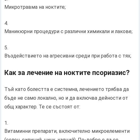
Микротравма на ноктите;
Маникюрни процедури с различни химикали и лакове;
Въздействието на агресивни среди при работа с тях;
Как за лечение на ноктите псориазис?
Тъй като болестта е системна, лечението трябва да
бъде не само локално, но и да включва дейности от
общ характер. Те се състоят от:
Витаминни препарати, включително микроелементи
(селен, силиций, цинк, калций). По-добре е да се