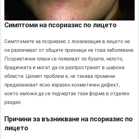
Симптоми на псориазис по лицето
Симптомите на псориазис с локализация в лицето не
се различават от общите признаци на това заболяване.
Псориатични плаки се появяват по бузите, челото,
брадичката и могат да се разпространят в широки
области. Целият проблем е, че такива промени
предизвикват ясно изразен козметичен дефект,
което наложи да се подчертае тази форма в отделен
раздел..
Причини за възникване на псориазис по
лицето