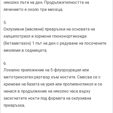
няколко пъти на ден. Продължителността на
лечението е около три месеца;
Оклузивни (маслени) превръзки на основата на
калципотриол и хормони глюкокортикоиди
(бетаметазон) 1 път на ден с редуване на посочените
мехлеми в седмицата;
Локално приложение на 5-флуороурацил или
метотрексатен разтвор към ноктите. Смесва се с
кремове на базата на урея или пропиленгликол и се
нанася в продължение на няколко часа върху
засегнатите нокти под формата на оклузивна
превръзка;