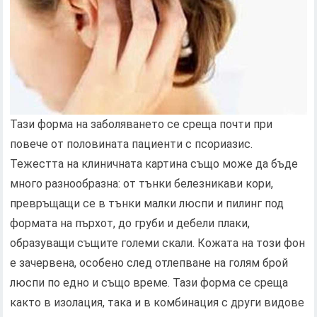
Тази форма на заболяването се среща почти при
повече от половината пациенти с псориазис.
Тежестта на клиничната картина също може да бъде
много разнообразна: от тънки белезникави кори,
превръщащи се в тънки малки люспи и пилинг под
формата на пърхот, до груби и дебели плаки,
образуващи същите големи скали. Кожата на този фон
е зачервена, особено след отлепване на голям брой
люспи по едно и също време. Тази форма се среща
както в изолация, така и в комбинация с други видове