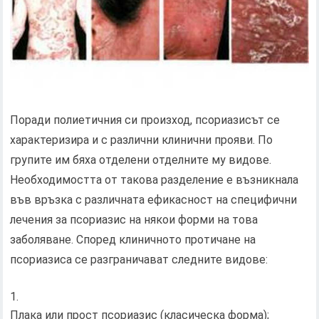
Поради полиетичния си произход, псориазисът се
характеризира и с различни клинични прояви. По
групите им бяха отделени отделните му видове.
Необходимостта от такова разделение е възникнала
във връзка с различната ефикасност на специфични
лечения за псориазис на някои форми на това
заболяване. Според клиничното протичане на
псориазиса се разграничават следните видове:
Плака или прост псориазис (класическа форма);