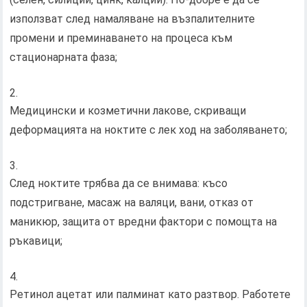
използват след намаляване на възпалителните
промени и преминаването на процеса към
стационарната фаза;
Медицински и козметични лакове, скриващи
деформацията на ноктите с лек ход на заболяването;
След ноктите трябва да се внимава: късо
подстригване, масаж на валяци, вани, отказ от
маникюр, защита от вредни фактори с помощта на
ръкавици;
Ретинол ацетат или палминат като разтвор. Работете