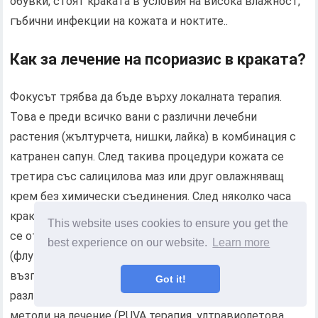
обувки, стоят краката в условия на висока влажност,
гъбични инфекции на кожата и ноктите..
Как за лечение на псориазис в краката?
Фокусът трябва да бъде върху локалната терапия.
Това е преди всичко вани с различни лечебни
растения (жълтурчета, нишки, лайка) в комбинация с
катранен сапун. След такива процедури кожата се
третира със салицилова маз или друг овлажняващ
крем без химически съединения. След няколко часа
краката се измиват отново. По този начин коричките
This website uses cookies to ensure you get the
се отстраняват добре. Хормонални мазила
best experience on our website.
Learn more
(флуцинарни, тридерми) се прилагат върху почистена,
възпалена кожа. При необходимост се предписват
Got it!
различни системни лекарства и инструментални
методи на лечение (PUVA терапия, ултравиолетова