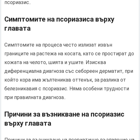
псориазис..
Симптомите на псориазиса върху
главата
Симптомите на процеса често излизат извън
границите на растежа на косата, като се простират до
кожата на челото, шията и ушите. Изисква
диференциална диагноза със себореен дерматит, при
който кора има жълтеникав оттенък, за разлика от
белезникавия с псориазис. Няма особени трудности
при правилната диагноза..
Причини за възникване на псориазис
върху главата
Причини за възникване на псориатично възпаление на