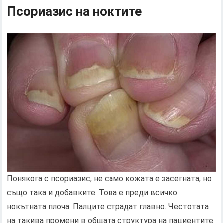
Псориазис на ноктите
Понякога с псориазис, не само кожата е засегната, но
също така и добавките. Това е преди всичко
нокътната плоча. Палците страдат главно. Честотата
на такива промени в общата структура на пациентите