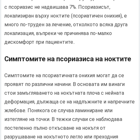
с псориазис не надвишава 7%. Псориазисът,
локализиран върху ноктите (псориатичен онихия), е
много по-труден за лечение, отколкото всяка друга
локализация, въпреки че причинява по-малко
дискомфорт при пациентите..
Симптомите на псориазиса на ноктите
Симптомите на псориатичната онихия могат да се
проявят по различни начини. В основата им винаги
стои замъгляването на нокътната плоча с нейната
деформация, дължаща се на надлъжните и напречните
жлебове. Понякога се случва ламиниране или
изтегляне на точки. В тежки случаи се наблюдава
постепенно пълно откъсване на нокътя от
разрушаване на нокътното легло или преходния