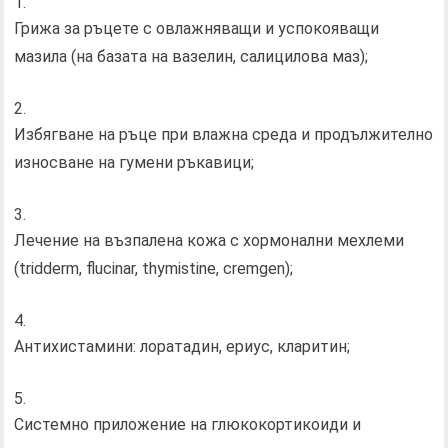
Грижа за ръцете с овлажняващи и успокояващи
мазила (на базата на вазелин, салицилова маз);
Избягване на ръце при влажна среда и продължително
износване на гумени ръкавици;
Лечение на възпалена кожа с хормонални мехлеми
(tridderm, flucinar, thymistine, cremgen);
Антихистамини: лоратадин, ериус, кларитин;
Системно приложение на глюкокортикоиди и