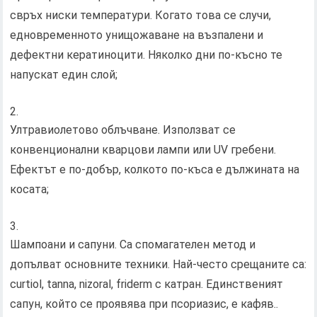
свръх ниски температури. Когато това се случи,
едновременното унищожаване на възпалени и
дефектни кератиноцити. Няколко дни по-късно те
напускат един слой;
Ултравиолетово облъчване. Използват се
конвенционални кварцови лампи или UV гребени.
Ефектът е по-добър, колкото по-къса е дължината на
косата;
Шампоани и сапуни. Са спомагателен метод и
допълват основните техники. Най-често срещаните са:
curtiol, tanna, nizoral, friderm с катран. Единственият
сапун, който се проявява при псориазис, е кафяв..