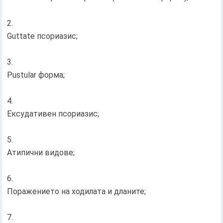
Guttate псориазис;
Pustular форма;
Ексудативен псориазис;
Атипични видове;
Поражението на ходилата и дланите;