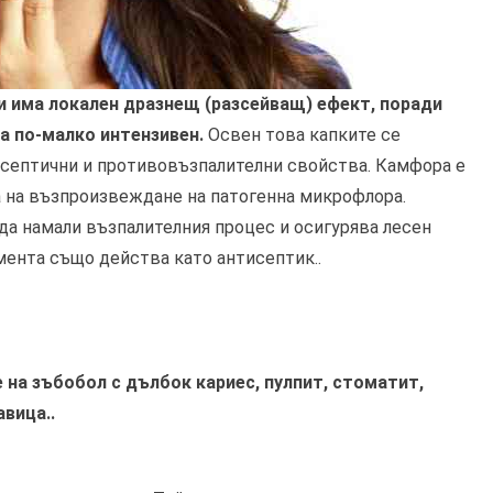
 има локален дразнещ (разсейващ) ефект, поради
а по-малко интензивен.
Освен това капките се
тисептични и противовъзпалителни свойства. Камфора е
 на възпроизвеждане на патогенна микрофлора.
да намали възпалителния процес и осигурява лесен
мента също действа като антисептик..
е на зъбобол с дълбок кариес, пулпит, стоматит,
авица..