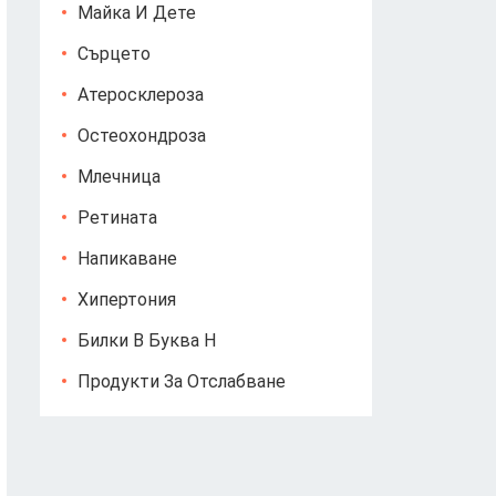
Майка И Дете
Сърцето
Атеросклероза
Остеохондроза
Млечница
Ретината
Напикаване
Хипертония
Билки В Буква Н
Продукти За Отслабване