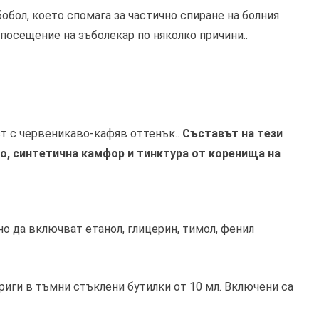
бобол, което спомага за частично спиране на болния
посещение на зъболекар по няколко причини..
ст с червеникаво-кафяв оттенък..
Съставът на тези
о, синтетична камфор и тинктура от коренища на
о да включват етанол, глицерин, тимол, фенил
риги в тъмни стъклени бутилки от 10 мл. Включени са