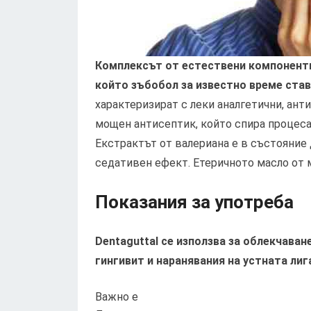
Комплексът от естествени компоненти
който зъбобол за известно време став
характеризират с леки аналгетични, ан
мощен антисептик, който спира процеса
Екстрактът от валериана е в състояние 
седативен ефект. Етеричното масло от 
Показания за употреба
Dentaguttal се използва за облекчаван
гингивит и наранявания на устната лиг
Важно е