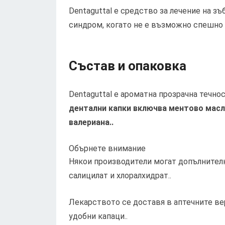
Dentaguttal е средство за лечение на зъ
синдром, когато не е възможно спешно 
Състав и опаковка
Dentaguttal е ароматна прозрачна течно
дентални капки включва ментово масл
валериана..
Обърнете внимание
Някои производители могат допълнителн
салицилат и хлоралхидрат..
Лекарството се доставя в аптечните ве
удобни капаци..