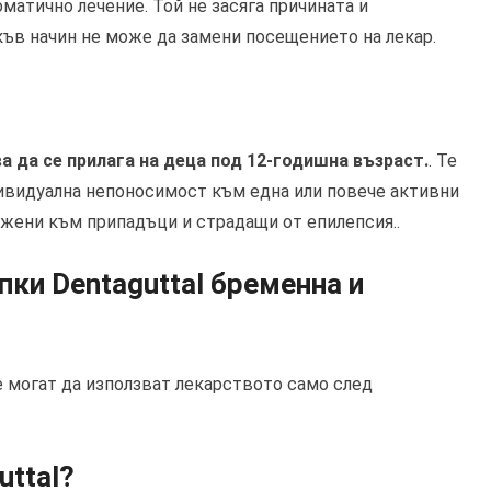
матично лечение. Той не засяга причината и
къв начин не може да замени посещението на лекар.
а да се прилага на деца под 12-годишна възраст.
. Те
ивидуална непоносимост към една или повече активни
ожени към припадъци и страдащи от епилепсия..
пки Dentaguttal бременна и
 могат да използват лекарството само след
uttal?